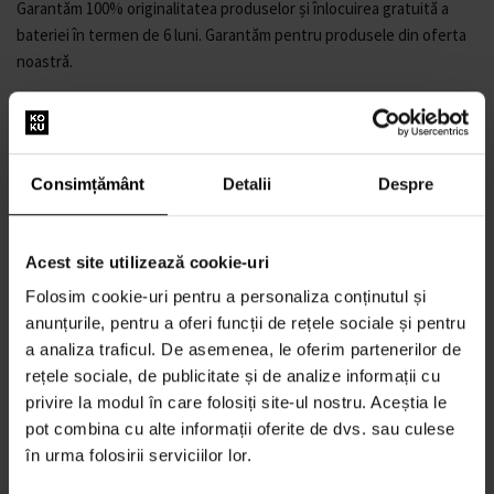
Garantăm 100% originalitatea produselor și înlocuirea gratuită a
bateriei în termen de 6 luni. Garantăm pentru produsele din oferta
noastră.
Așa că nu ezitați și înfrumusețați-vă stilul cu ceasul de mână
Ingersoll I05803B The Charles automatic 44mm 5ATM
.
Brand:Ingersoll
Consimțământ
Detalii
Despre
Număr de producător: I05803B
Seria producătorului: The Charles Automatik 44mm
Funcții: Oră, Minut, Secundă
Acest site utilizează cookie-uri
Mecanism: Automat
Folosim cookie-uri pentru a personaliza conținutul și
Culoarea cadranului: Argintiu
anunțurile, pentru a oferi funcții de rețele sociale și pentru
Afișaj: Analog
a analiza traficul. De asemenea, le oferim partenerilor de
Rezistent la apă: 5
rețele sociale, de publicitate și de analize informații cu
Bezel: Fix
privire la modul în care folosiți site-ul nostru. Aceștia le
Finisajul suprafeței: Lustruit
pot combina cu alte informații oferite de dvs. sau culese
Culoarea carcasei: Argintiu
în urma folosirii serviciilor lor.
Materialul carcasei: Oțel inoxidabil