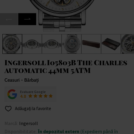
Ingersoll I05803B The Charles
automatic 44mm 5ATM
Ceasuri - Bărbați
Evaluare Google
4.8
Adăugați la favorite
Marcă:
Ingersoll
Disponibilitate:
În depozitul extern
(Expediem până în