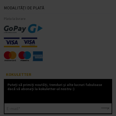
MODALITĂȚI DE PLATĂ
Plata la livrare
KOKULETTER
Puteți să primiți noutăți, trenduri și alte lucruri fabuloase
dacă vă abonați la kokuletter-ul nostru :)
E-mail*