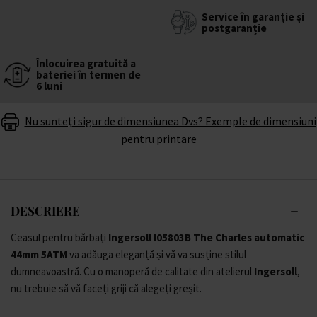
Service în garanție și
postgaranție
Înlocuirea gratuită a
bateriei în termen de
6 luni
Nu sunteți sigur de dimensiunea Dvs? Exemple de dimensiuni
pentru printare
DESCRIERE
Ceasul pentru bărbați
Ingersoll I05803B The Charles automatic
44mm 5ATM
va adăuga eleganță și vă va susține stilul
dumneavoastră. Cu o manoperă de calitate din atelierul
Ingersoll
,
nu trebuie să vă faceți griji că alegeți greșit.