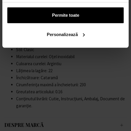
Grosimea carcasei: 14
Forma carcasei: Rotund
Lățimea carcasei: 44
Permite toate
Spatele carcasei: Partea de jos din sticlă, înșurubată
Gen: Bărbați
Personalizează
Sticlă: întărită, Sticlă minerală
Iluminare: Mâini iluminate
Stil: Clasic
Materialul curelei: Oțel inoxidabil
Culoarea curelei: Argintiu
Lățimea la lagăre: 22
Închizătoare: Cataramă
Cirumferința maximă a încheieturii: 230
Greutatea articolului: 0.16
Conținutul livrării: Cutie, Instrucțiuni, Ambalaj, Document de
garanție.
DESPRE MARCĂ