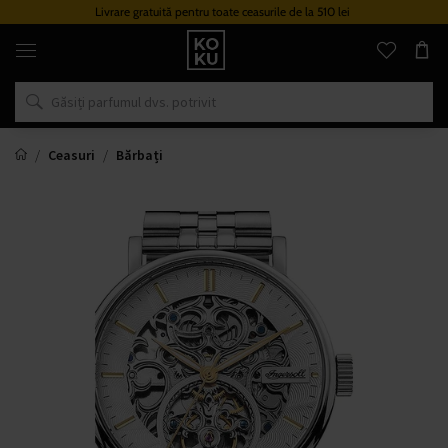
Livrare gratuită pentru toate ceasurile de la 510 lei
Parfumuri
și
ceasuri
originale
într-
un
singur
loc
Ceasuri
Bărbați