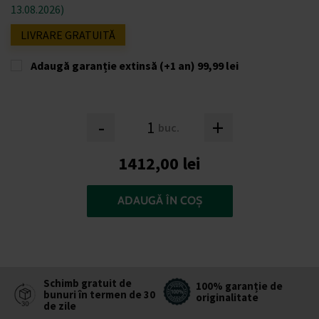
13.08.2026)
LIVRARE GRATUITĂ
Adaugă garanție extinsă (+1 an)
99,99 lei
-
+
buc.
1412,00 lei
ADAUGĂ ÎN COȘ
Schimb gratuit de
100% garanție de
bunuri în termen de 30
originalitate
de zile