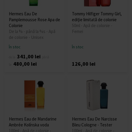
Hermes Eau De
Tommy Hilfiger Tommy Girl,
Pamplemousse Rose Apa de
ediție limitată de colonie
Colonie
50ml - Apă de colonie -
De la % - până la %s - Apă
Femei
de colonie - Unisex
În stoc
În stoc
341,00 lei
de la
până
480,00 lei
126,00 lei
la
Hermes Eau de Mandarine
Hermes Eau De Narcisse
Ambrée Kolínska voda
Bleu Cologne - Tester
100ml - Apă de colonie -
100ml - Apă de colonie -