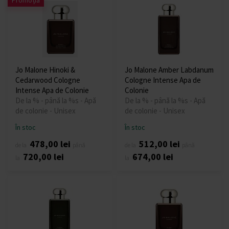
Promoția
Jo Malone Hinoki &
Jo Malone Amber Labdanum
Cedarwood Cologne
Cologne Intense Apa de
Intense Apa de Colonie
Colonie
De la % - până la %s - Apă
De la % - până la %s - Apă
de colonie - Unisex
de colonie - Unisex
În stoc
În stoc
478,00 lei
512,00 lei
de la
până
de la
până
720,00 lei
674,00 lei
la
la