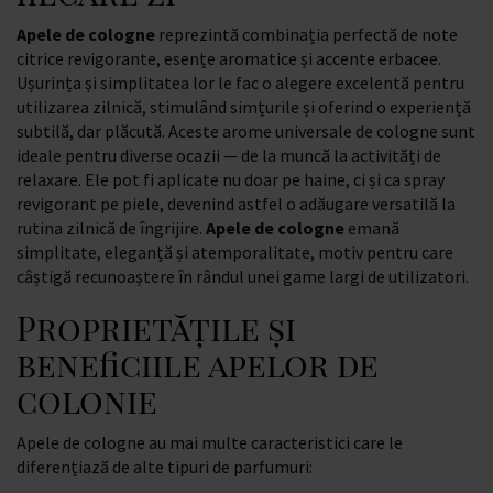
Apele de cologne
reprezintă combinația perfectă de note
citrice revigorante, esențe aromatice și accente erbacee.
Ușurința și simplitatea lor le fac o alegere excelentă pentru
utilizarea zilnică, stimulând simțurile și oferind o experiență
subtilă, dar plăcută. Aceste arome universale de cologne sunt
ideale pentru diverse ocazii — de la muncă la activități de
relaxare. Ele pot fi aplicate nu doar pe haine, ci și ca spray
revigorant pe piele, devenind astfel o adăugare versatilă la
rutina zilnică de îngrijire.
Apele de cologne
emană
simplitate, eleganță și atemporalitate, motiv pentru care
câștigă recunoaștere în rândul unei game largi de utilizatori.
Proprietățile și
beneficiile apelor de
colonie
Apele de cologne au mai multe caracteristici care le
diferențiază de alte tipuri de parfumuri: