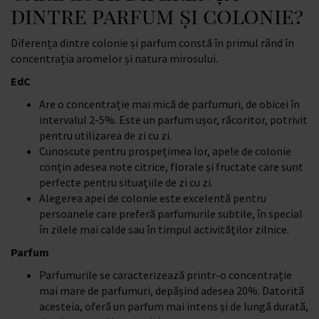
dintre parfum și colonie?
Diferența dintre colonie și parfum constă în primul rând în
concentrația aromelor și natura mirosului.
EdC
Are o concentrație mai mică de parfumuri, de obicei în
intervalul 2-5%. Este un parfum ușor, răcoritor, potrivit
pentru utilizarea de zi cu zi.
Cunoscute pentru prospețimea lor, apele de colonie
conțin adesea note citrice, florale și fructate care sunt
perfecte pentru situațiile de zi cu zi.
Alegerea apei de colonie este excelentă pentru
persoanele care preferă parfumurile subtile, în special
în zilele mai calde sau în timpul activităților zilnice.
Parfum
Parfumurile se caracterizează printr-o concentrație
mai mare de parfumuri, depășind adesea 20%. Datorită
acesteia, oferă un parfum mai intens și de lungă durată,