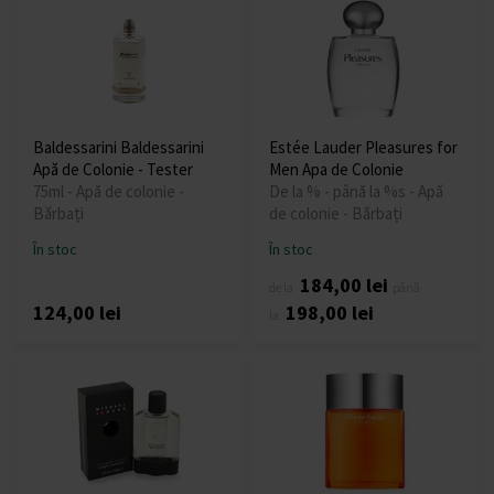
Baldessarini Baldessarini
Estée Lauder Pleasures for
Apă de Colonie - Tester
Men Apa de Colonie
75ml - Apă de colonie -
De la % - până la %s - Apă
Bărbați
de colonie - Bărbați
În stoc
În stoc
184,00 lei
de la
până
124,00 lei
198,00 lei
la