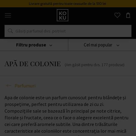
Livrare gratuită pentru toate ceasurile de la 510 lei
Parfumuri
și
ceasuri
originale
într-
un
singur
Filtru produse
Cel mai popular
loc
Parfumuri
Apă De Colonie
Apă de colonie
(Am găsit pentru dvs.
177
produse
)
Parfumuri
Apa de colonie este un parfum cunoscut pentru blândețe și
prospețime, perfect pentru utilizarea de zi cu zi.
Compozițiile sale se bazează în principal pe note citrice,
florale și fructate, ceea ce o face o alegere excelentă pentru
cei care preferă aromele subtile. Una dintre trăsăturile
caracteristice ale coloniilor este concentrația lor mai mică