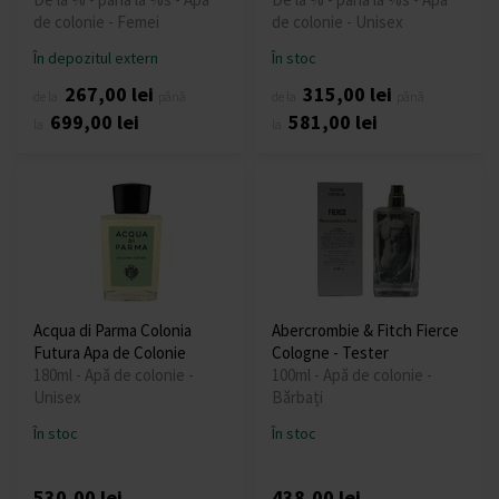
de colonie - Femei
de colonie - Unisex
În depozitul extern
În stoc
267,00 lei
315,00 lei
de la
până
de la
până
699,00 lei
581,00 lei
la
la
Acqua di Parma Colonia
Abercrombie & Fitch Fierce
Futura Apa de Colonie
Cologne - Tester
180ml - Apă de colonie -
100ml - Apă de colonie -
Unisex
Bărbați
În stoc
În stoc
530,00 lei
438,00 lei