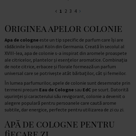
1
2
3
4
Originea apelor colonie
Apa de cologne
este un tip specific de parfum care își are
rădăcinile în orașul Köln din Germania. Creată în secolul al
XVIII-lea, apa de colonie s-a inspirat din aromele proaspete
ale citricelor, plantelor și esențelor aromatice. Combinația
de note citrice, erbacee și florale formează un parfum
universal care se potrivește atât bărbaților, cât și femeilor.
În lumea parfumurilor, apele de colonie sunt desemnate prin
termeni precum
Eau de Cologne
sau
EdC
pe scurt. Datorită
ușurinței și caracterului său revigorant, colonie a devenit o
alegere populară pentru persoanele care caută arome
subtile, dar energice, perfecte pentru utilizarea de zi cu zi.
Apă de cologne pentru
fiecare zi