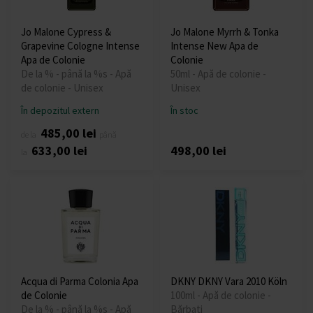
Jo Malone Cypress &
Jo Malone Myrrh & Tonka
Grapevine Cologne Intense
Intense New Apa de
Apa de Colonie
Colonie
De la % - până la %s - Apă
50ml - Apă de colonie -
de colonie - Unisex
Unisex
În depozitul extern
În stoc
485,00 lei
de la
până
633,00 lei
498,00 lei
la
Acqua di Parma Colonia Apa
DKNY DKNY Vara 2010 Köln
de Colonie
100ml - Apă de colonie -
De la % - până la %s - Apă
Bărbați