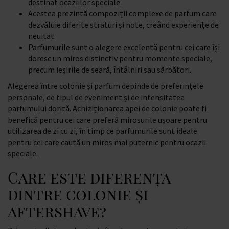
destinat ocaziilor speciale.
Acestea prezintă compoziții complexe de parfum care
dezvăluie diferite straturi și note, creând experiențe de
neuitat.
Parfumurile sunt o alegere excelentă pentru cei care își
doresc un miros distinctiv pentru momente speciale,
precum ieșirile de seară, întâlniri sau sărbători.
Alegerea între colonie și parfum depinde de preferințele
personale, de tipul de eveniment și de intensitatea
parfumului dorită. Achiziționarea apei de colonie poate fi
benefică pentru cei care preferă mirosurile ușoare pentru
utilizarea de zi cu zi, în timp ce parfumurile sunt ideale
pentru cei care caută un miros mai puternic pentru ocazii
speciale.
Care este diferența
dintre colonie și
aftershave?