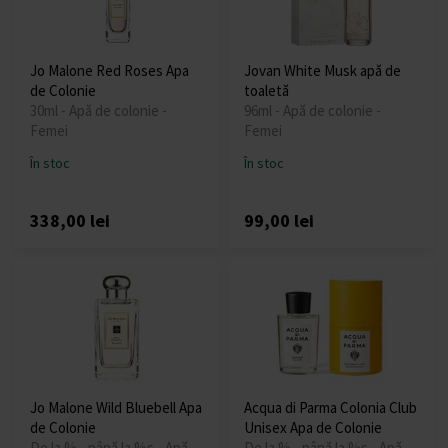
Jo Malone Red Roses Apa
Jovan White Musk apă de
de Colonie
toaletă
30ml - Apă de colonie -
96ml - Apă de colonie -
Femei
Femei
În stoc
În stoc
338,00 lei
99,00 lei
Jo Malone Wild Bluebell Apa
Acqua di Parma Colonia Club
de Colonie
Unisex Apa de Colonie
De la % - până la %s - Apă
De la % - până la %s - Apă