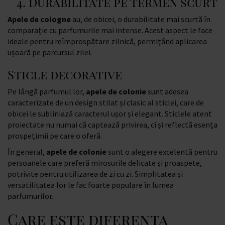
4. Durabilitate pe termen scurt
Apele de cologne
au, de obicei, o durabilitate mai scurtă în
comparație cu parfumurile mai intense. Acest aspect le face
ideale pentru reîmprospătare zilnică, permițând aplicarea
ușoară pe parcursul zilei.
Sticle decorative
Pe lângă parfumul lor,
apele de colonie
sunt adesea
caracterizate de un design stilat și clasic al sticlei, care de
obicei le subliniază caracterul ușor și elegant. Sticlele atent
proiectate nu numai că captează privirea, ci și reflectă esența
prospețimii pe care o oferă.
În general,
apele de colonie
sunt o alegere excelentă pentru
persoanele care preferă mirosurile delicate și proaspete,
potrivite pentru utilizarea de zi cu zi. Simplitatea și
versatilitatea lor le fac foarte populare în lumea
parfumurilor.
Care este diferența