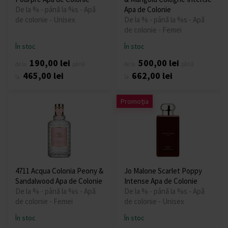
De la % - până la %s - Apă
Apa de Colonie
de colonie - Unisex
De la % - până la %s - Apă
de colonie - Femei
În stoc
În stoc
190,00 lei
500,00 lei
de la
până
de la
până
465,00 lei
662,00 lei
la
la
Promoția
4711 Acqua Colonia Peony &
Jo Malone Scarlet Poppy
Sandalwood Apa de Colonie
Intense Apa de Colonie
De la % - până la %s - Apă
De la % - până la %s - Apă
de colonie - Femei
de colonie - Unisex
În stoc
În stoc