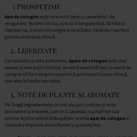
Prospeţime
Apa de cologne
este renumită pentru caracterul său
revigorant. Notele citrice, cum ar fi bergamotul, lămâia și
mandarina, îi conferă energie și vitalitate, făcându-l perfect
pentru utilizarea zilnică.
2. Lejeritate
Comparativ cu alte parfumuri,
apele de cologne
sunt mai
ușoare și mai puțin intense. Această ușurință face ca apele de
cologne să fie o alegere excelentă pentru utilizarea zilnică,
mai ales în lunile mai calde.
3. Note de plante și aromate
Pe lângă ingredientele citrice, ele pot conține și note
aromatice și erbacee, cum ar fi lavanda, rozmarinul sau
menta. Aceste aditivi îmbogățesc aroma
apei de cologne
și
creează o impresie de curățenie și prospețime.