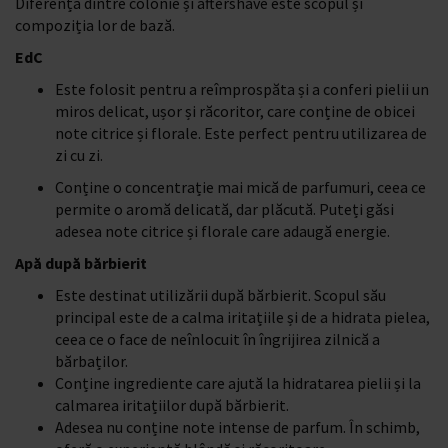
Diferența dintre colonie și aftershave este scopul și
compoziția lor de bază.
EdC
Este folosit pentru a reîmprospăta și a conferi pielii un
miros delicat, ușor și răcoritor, care conține de obicei
note citrice și florale. Este perfect pentru utilizarea de
zi cu zi.
Conține o concentrație mai mică de parfumuri, ceea ce
permite o aromă delicată, dar plăcută. Puteți găsi
adesea note citrice și florale care adaugă energie.
Apă după bărbierit
Este destinat utilizării după bărbierit. Scopul său
principal este de a calma iritațiile și de a hidrata pielea,
ceea ce o face de neînlocuit în îngrijirea zilnică a
bărbaților.
Conține ingrediente care ajută la hidratarea pielii și la
calmarea iritațiilor după bărbierit.
Adesea nu conține note intense de parfum. În schimb,