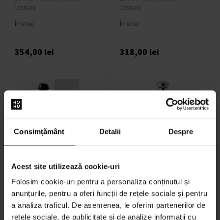
Unisex
Unisex
În stoc
În stoc
354,00 lei
318,00 lei
Consimțământ
Detalii
Despre
Hermes Eau de Mandarine
Jo Malone Grapefruit apă
Ambrée Cologne - Tester
de toaletă
100ml - Apă de colonie -
De la % - până la %s - Apă
Acest site utilizează cookie-uri
Unisex
de colonie - Unisex
Folosim cookie-uri pentru a personaliza conținutul și
În stoc
În stoc
anunțurile, pentru a oferi funcții de rețele sociale și pentru
72,00 lei
a analiza traficul. De asemenea, le oferim partenerilor de
de la
până
348,00 lei
588,00 lei
rețele sociale, de publicitate și de analize informații cu
la