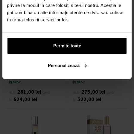
privire la modul în care folosiți site-ul nostru. Aceștia le
pot combina cu alte informații oferite de dvs. sau culese
în urma folosirii serviciilor lor.
Permite toate
Jo Malone Peony & Blush
Acqua di Parma Colonia
Suede Apa de Colonie
Intensa Apa de Colonie
Personalizează
De la % - până la %s - Apă
De la % - până la %s - Apă
de colonie - Femei
de colonie - Bărbați
În stoc
În stoc
281,00 lei
275,00 lei
de la
până
de la
până
624,00 lei
522,00 lei
la
la