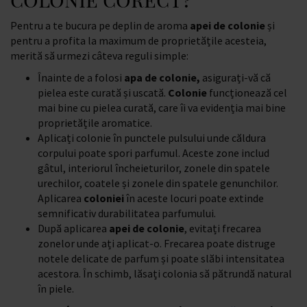
Pentru a te bucura pe deplin de aroma
apei de colonie
și
pentru a profita la maximum de proprietățile acesteia,
merită să urmezi câteva reguli simple:
Înainte de a folosi
apa de colonie,
asigurați-vă că
pielea este curată și uscată.
Colonie
funcționează cel
mai bine cu pielea curată, care îi va evidenția mai bine
proprietățile aromatice.
Aplicați colonie în punctele pulsului unde căldura
corpului poate spori parfumul. Aceste zone includ
gâtul, interiorul încheieturilor, zonele din spatele
urechilor, coatele și zonele din spatele genunchilor.
Aplicarea
coloniei
în aceste locuri poate extinde
semnificativ durabilitatea parfumului.
După aplicarea
apei de colonie
, evitați frecarea
zonelor unde ați aplicat-o. Frecarea poate distruge
notele delicate de parfum și poate slăbi intensitatea
acestora. În schimb, lăsați colonia să pătrundă natural
în piele.