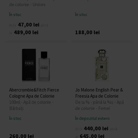
de colonie - Unisex
În stoc
În stoc
47,00 lei
de la
până
489,00 lei
188,00 lei
la
Abercrombie&Fitch Fierce
Jo Malone English Pear &
Cologne Apa de Colonie
Freesia Apa de Colonie
100ml - Apă de colonie -
De la % - până la %s - Apă
Bărbați
de colonie - Femei
În stoc
În depozitul extern
440,00 lei
de la
până
260,00 lei
645,00 lei
la