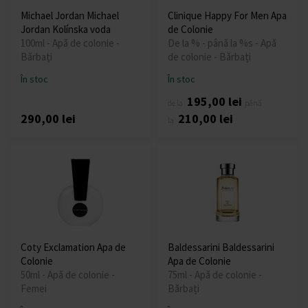
Michael Jordan Michael
Clinique Happy For Men Apa
Jordan Kolínska voda
de Colonie
100ml - Apă de colonie -
De la % - până la %s - Apă
Bărbați
de colonie - Bărbați
În stoc
În stoc
195,00 lei
de la
până
290,00 lei
210,00 lei
la
Coty Exclamation Apa de
Baldessarini Baldessarini
Colonie
Apa de Colonie
50ml - Apă de colonie -
75ml - Apă de colonie -
Femei
Bărbați