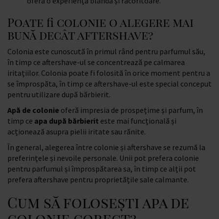
oferă o experiență blândă și răcoritoare.
Poate fi colonie o alegere mai
bună decât aftershave?
Colonia este cunoscută în primul rând pentru parfumul său,
în timp ce aftershave-ul se concentrează pe calmarea
iritațiilor. Colonia poate fi folosită în orice moment pentru a
se împrospăta, în timp ce aftershave-ul este special conceput
pentru utilizare după bărbierit.
Apă de colonie
oferă impresia de prospețime și parfum, în
timp ce
apa după bărbierit
este mai funcțională și
acționează asupra pielii iritate sau rănite.
În general, alegerea între colonie și aftershave se rezumă la
preferințele și nevoile personale. Unii pot prefera colonie
pentru parfumul și împrospătarea sa, în timp ce alții pot
prefera aftershave pentru proprietățile sale calmante.
Cum să folosești apa de
colonie corect?