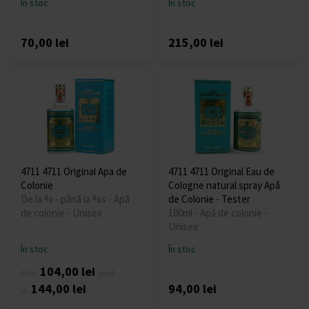
În stoc
În stoc
70,00 lei
215,00 lei
4711 4711 Original Apa de
4711 4711 Original Eau de
Colonie
Cologne natural spray Apă
De la % - până la %s - Apă
de Colonie - Tester
de colonie - Unisex
100ml - Apă de colonie -
Unisex
În stoc
În stoc
104,00 lei
de la
până
144,00 lei
94,00 lei
la