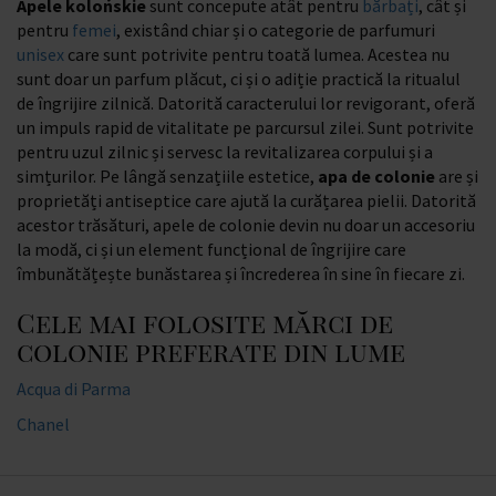
Apele kolońskie
sunt concepute atât pentru
bărbați
, cât și
pentru
femei
, existând chiar și o categorie de parfumuri
unisex
care sunt potrivite pentru toată lumea. Acestea nu
sunt doar un parfum plăcut, ci și o adiție practică la ritualul
de îngrijire zilnică. Datorită caracterului lor revigorant, oferă
un impuls rapid de vitalitate pe parcursul zilei. Sunt potrivite
pentru uzul zilnic și servesc la revitalizarea corpului și a
simțurilor. Pe lângă senzațiile estetice,
apa de colonie
are și
proprietăți antiseptice care ajută la curățarea pielii. Datorită
acestor trăsături, apele de colonie devin nu doar un accesoriu
la modă, ci și un element funcțional de îngrijire care
îmbunătățește bunăstarea și încrederea în sine în fiecare zi.
Cele mai folosite mărci de
colonie preferate din lume
Acqua di Parma
Chanel