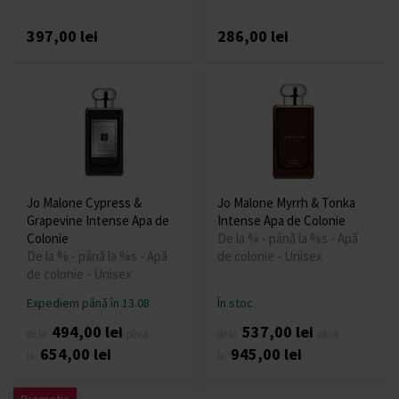
397,00 lei
286,00 lei
Jo Malone Cypress &
Jo Malone Myrrh & Tonka
Grapevine Intense Apa de
Intense Apa de Colonie
Colonie
De la % - până la %s - Apă
De la % - până la %s - Apă
de colonie - Unisex
de colonie - Unisex
Expediem până în 13.08.
În stoc
494,00 lei
537,00 lei
de la
până
de la
până
654,00 lei
945,00 lei
la
la