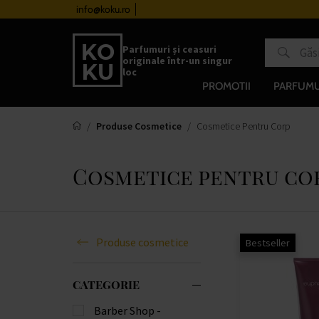
ate
info@koku.ro
Livrare gratuită pentru toate ceasurile de la 510 
Parfumuri și ceasuri
originale într-un singur
loc
PROMOTII
PARFUMU
Produse Cosmetice
Cosmetice Pentru Corp
Cosmetice pentru co
Produse cosmetice
Bestseller
CATEGORIE
Barber Shop -