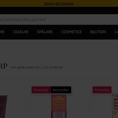
lei
Sistem de loialitate
Li
RI
CEASURI
SPĂLARE
COSMETICE
BIJUTERII
L
rp
(Am găsit pentru dvs.
131
produse
)
Promoția
Bestseller
Promoția