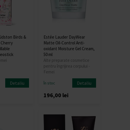
Kidston Birds &
Estée Lauder DayWear
 Cherry
Matte Oil-Control Anti-
llable
oxidant Moisture Gel Cream,
eostick
50 ml
emei
Alte preparate cosmetice
pentru îngrijirea corpului -
Femei
Detaliu
Detaliu
În stoc
196,00 lei