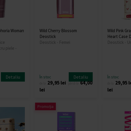
uphoria Woman
Wild Cherry Blossom
Wild Pink Gra
Deostick
Heart Case D
ice
Deostick - Femei
Deostick - U
ru piele -
Detaliu
Detaliu
În stoc
În stoc
29,95 lei
64,00
29,95 l
de la
până la
de la
lei
lei
Promoția