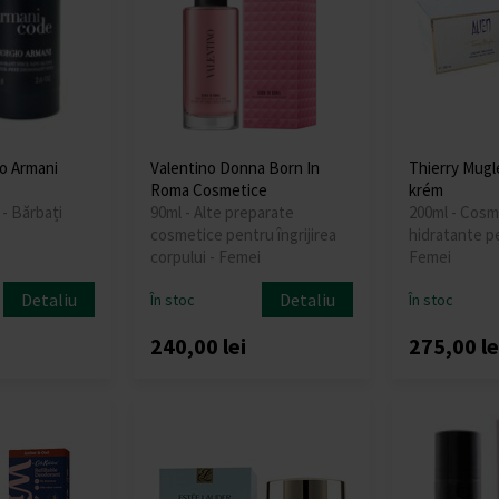
io Armani
Valentino Donna Born In
Thierry Mugle
Roma Cosmetice
krém
 - Bărbați
90ml - Alte preparate
200ml - Cosm
cosmetice pentru îngrijirea
hidratante pe
corpului - Femei
Femei
Detaliu
Detaliu
În stoc
În stoc
240,00 lei
275,00 le