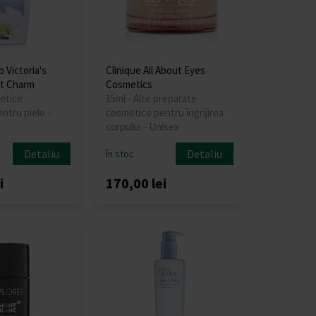
 Victoria's
Clinique All About Eyes
et Charm
Cosmetics
etice
15ml - Alte preparate
ntru piele -
cosmetice pentru îngrijirea
corpului - Unisex
Detaliu
Detaliu
În stoc
i
170,00 lei