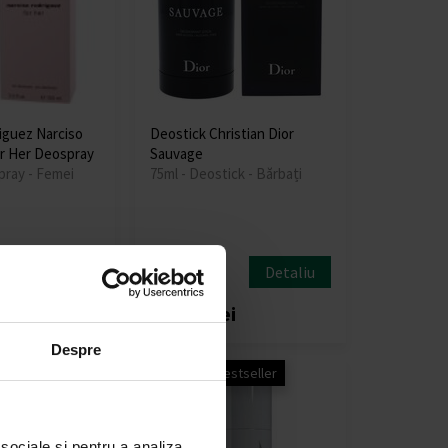
iguez Narciso
Deostick Christian Dior
r Her Deospray
Sauvage
pray - Femei
75ml - Deostick - Bărbați
Detaliu
Detaliu
În stoc
i
184,00 lei
Despre
Promoția
Bestseller
 sociale și pentru a analiza