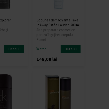
xplorer
Lotiunea demachianta Take
It Away Estée Lauder, 200 ml
ărbați
Alte preparate cosmetice
pentru îngrijirea corpului -
Femei
Detaliu
Detaliu
În stoc
148,00 lei