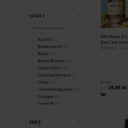
MĂRCI
Wild Honey & C
Azzaro
(1)
Bee Case Deos
Baldessarini
(1)
Deostick - Uni
Blasé
(1)
Bruno Banani
(1)
Calvin Klein
(10)
Carolina Herrera
(7)
Chloe
(3)
În stoc
29,95 lei
de la
Christina Aguilera
(1)
lei
Clinique
(3)
Davidoff
(1)
Diesel
(1)
Dior
(6)
PREȚ
Elizabeth Arden
(3)