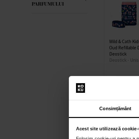
PARFUMULUI
Nina Ricci
(4)
Paco Rabanne
(6)
Prada
(1)
Salvatore Ferragamo
(1)
Wild & Cath Ki
Shiseido
(1)
Oud Refillable
Thierry Mugler
(2)
Deostick
Tom Tailor
(1)
Deostick - Uni
Valentino
(1)
Versace
(13)
Vichy
(2)
În stoc
Victoria´s Secret
(1)
64,00 lei
de la
Well Done
(2)
lei
Wild
(12)
Consimțământ
Yves Saint Laurent
(1)
Acest site utilizează cookie-
Folosim cookie-uri pentru a pe