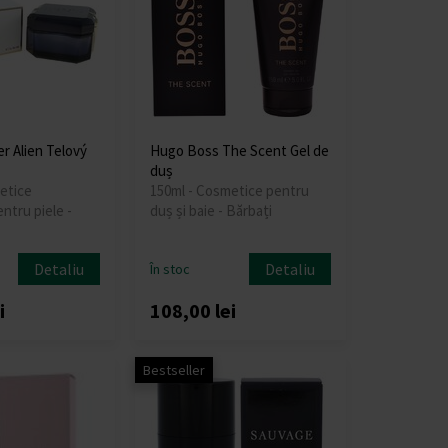
r Alien Telový
Hugo Boss The Scent Gel de
duș
etice
150ml - Cosmetice pentru
ntru piele -
duș și baie - Bărbați
Detaliu
Detaliu
În stoc
i
108,00 lei
Bestseller