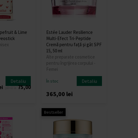
pefruit & Lime
Estée Lauder Resilience
eostick
Multi-Efect Tri-Peptide
nisex
Cremă pentru față și gât SPF
15, 50 ml
Alte preparate cosmetice
pentru îngrijirea corpului -
Femei
Detaliu
Detaliu
În stoc
ei
75,00
până la
365,00 lei
Bestseller