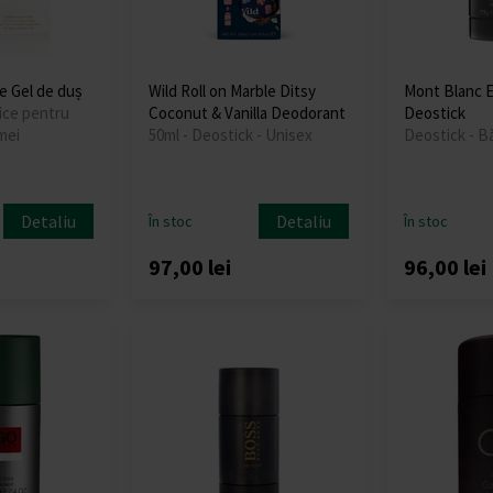
 Gel de duș
Wild Roll on Marble Ditsy
Mont Blanc E
ice pentru
Coconut & Vanilla Deodorant
Deostick
mei
50ml - Deostick - Unisex
Deostick - B
Detaliu
Detaliu
În stoc
În stoc
97,00 lei
96,00 lei