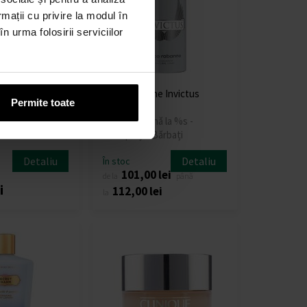
rmații cu privire la modul în
n urma folosirii serviciilor
ina Deodorant
Paco Rabanne Invictus
Permite toate
tick - Femei
Deospray
De la % - până la %s -
Deospray - Bărbați
Detaliu
Detaliu
În stoc
101,00 lei
de la
până
i
112,00 lei
la