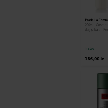
Prada La Femme
200ml - Cosmet
duș și baie - Fe
În stoc
186,00 lei