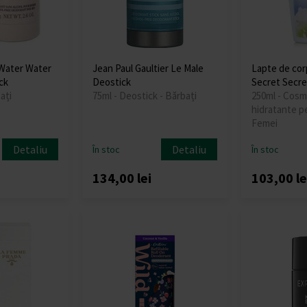
 Water Water
Jean Paul Gaultier Le Male
Lapte de corp
ck
Deostick
Secret Secr
ați
75ml - Deostick - Bărbați
250ml - Cosm
hidratante pe
Femei
Detaliu
Detaliu
În stoc
În stoc
134,00 lei
103,00 le