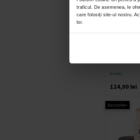
traficul. De asemenea, le ofer
care folosiți site-ul nostru. A
lor.
Paco Rabanne 1
Deospray
150ml - Deospra
În stoc
124,00 lei
Bestseller