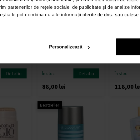
im partenerilor de rețele sociale, de publicitate și de analize info
ceștia le pot combina cu alte informații oferite de dvs. sau culese î
 milion
Calvin Klein Eternity for Men
Nina Ricci N
Personalizează
Deodorant
150ml - Deos
y - Bărbați
Deostick - Bărbați
Detaliu
Detaliu
În stoc
În stoc
88,00 lei
118,00 le
Bestseller