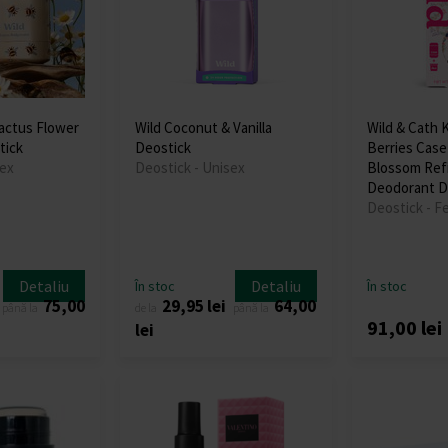
actus Flower
Wild Coconut & Vanilla
Wild & Cath 
tick
Deostick
Berries Case
sex
Deostick - Unisex
Blossom Refi
Deodorant D
Deostick - F
Detaliu
Detaliu
În stoc
În stoc
75,00
29,95 lei
64,00
până la
de la
până la
91,00 lei
lei