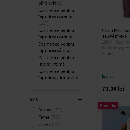
bărbierit
(1)
Cosmetice pentru
îngrijirea corpului
(127)
Cosmetice pentru
Calvin Klein E
Telové mlieko
îngrijirea corpului
100ml - Cosmet
Cosmetice pentru
hidratante pent
îngrijirea sânilor
Femei
Cosmetice pentru
igienă intimă
Cosmetice pentru
În stoc
îngrijirea picioarelor
70,00 lei
SEX
Promoția
Bărbați
(70)
Femei
(76)
unisex
(15)