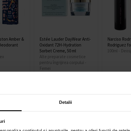
dston Amber &
Estée Lauder DayWear Anti-
Narciso Rodr
 Deodorant
Oxidant 72H-Hydration
Rodriguez fo
Sorbet Creme, 50 ml
100ml - Deos
sex
Alte preparate cosmetice
pentru îngrijirea corpului -
Femei
Detaliu
Detaliu
În stoc
În stoc
97,00
până la
197,00 lei
137,00 le
Detalii
Bestseller
Bestseller
uri
rsonaliza conținutul și anunțurile, pentru a oferi funcții de rețele