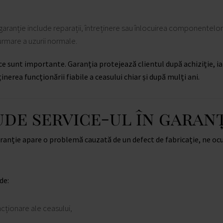
garanție include reparații, întreținere sau înlocuirea componentelo
urmare a uzurii normale.
ce sunt importante. Garanția protejează clientul după achiziție, ia
nerea funcționării fiabile a ceasului chiar și după mulți ani.
ude service-ul în garanț
aranție apare o problemă cauzată de un defect de fabricație, ne oc
de:
ționare ale ceasului,