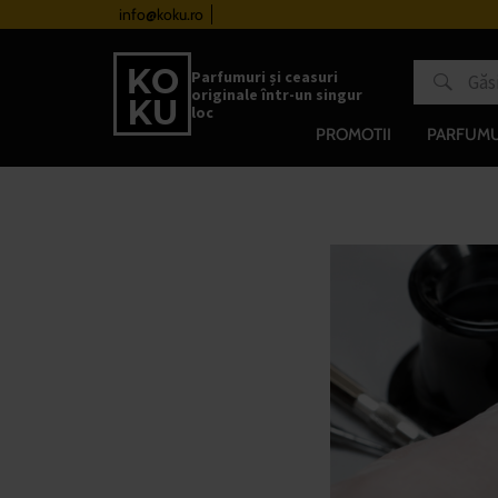
urile de la 510 lei
info@koku.ro
Sistem de loialitate
Parfumuri și ceasuri
originale într-un singur
loc
PROMOTII
PARFUMU