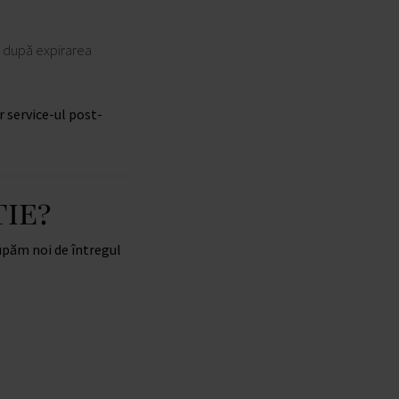
r după expirarea
r service-ul post-
ie?
upăm noi de întregul