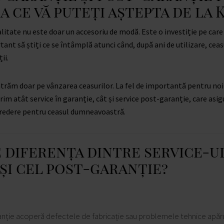
la ce vă puteți aștepta de la
litate nu este doar un accesoriu de modă. Este o investiție pe care o
ant să știți ce se întâmplă atunci când, după ani de utilizare, ceas
ii.
răm doar pe vânzarea ceasurilor. La fel de importantă pentru noi e
rim atât service în garanție, cât și service post-garanție, care asigu
ncredere pentru ceasul dumneavoastră.
 diferența dintre service-ul
și cel post-garanție?
:
ranție acoperă defectele de fabricație sau problemele tehnice apăr