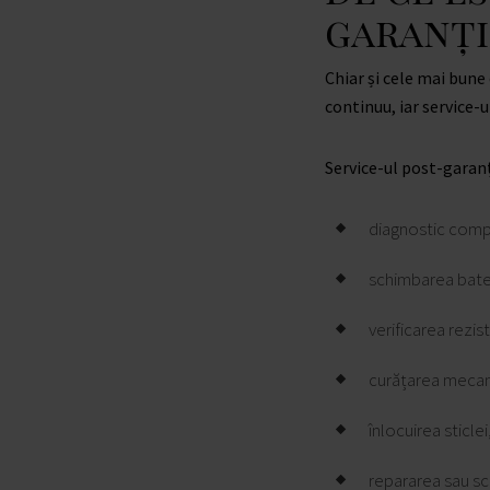
garanți
Chiar și cele mai bun
continuu, iar service-u
Service-ul post-garanț
diagnostic comp
schimbarea bater
verificarea rezis
curățarea mecan
înlocuirea sticlei
repararea sau sc