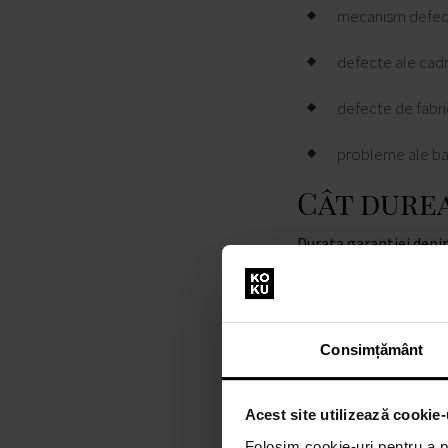
mecanism defec
defecte ale cadr
defecte de fabri
probleme ale bat
Cât dure
Durata garanției depin
conform condițiilor p
Fiecare ceas este livra
Consimțământ
cu documentul de
Acest site utilizează cookie-
cu certificat de 
Folosim cookie-uri pentru a pe