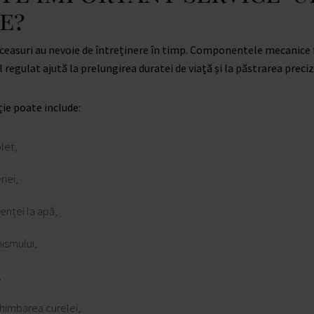
e?
e ceasuri au nevoie de întreținere în timp. Componentele mecanice
l regulat ajută la prelungirea duratei de viață și la păstrarea preciz
ie poate include:
let,
iei,
tenței la apă,
ismului,
,
himbarea curelei,