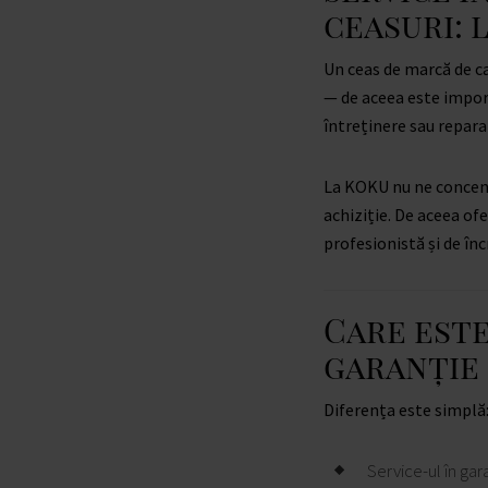
ceasuri: 
Un ceas de marcă de ca
— de aceea este import
întreținere sau reparaț
La KOKU nu ne concent
achiziție. De aceea ofe
profesionistă și de î
Care este
garanție 
Diferența este simplă
Service-ul în ga