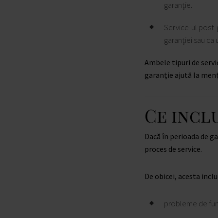
garanție.
Service-ul post-
garanției sau ca 
Ambele tipuri de servi
garanție ajută la menți
Ce incl
Dacă în perioada de g
proces de service.
De obicei, acesta inclu
probleme de func