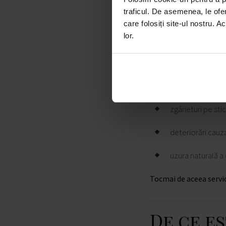
traficul. De asemenea, le ofer
cu condiții clare
care folosiți site-ul nostru. A
Ce nu ac
lor.
Este important să spun
deteriorări meca
zgârieturi pe sti
deteriorări cauz
uzura naturală a 
Tocmai de aceea servic
De ce e