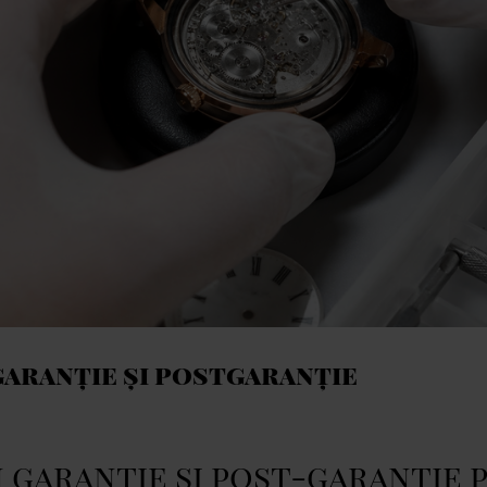
garanție și postgaranție
n garanție și post-garanție