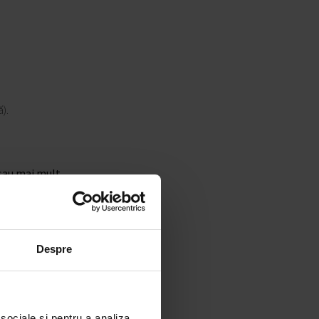
).
 sau mai mult,
Despre
 sociale și pentru a analiza