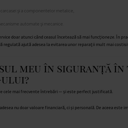
 carcasei și a componentelor metalice,
mecanisme automate și mecanice.
service doar atunci când ceasul încetează să mai funcționeze. În pra
ă regulată ajută adesea la evitarea unor reparații mult mai costisit
asul meu în siguranță în
-ului?
e cele mai frecvente întrebări — și este perfect justificată.
adesea nu doar valoare financiară, ci și personală. De aceea este im