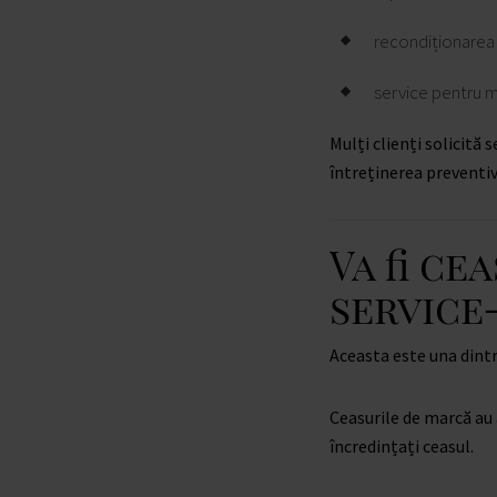
recondiționarea
service pentru 
Mulți clienți solicită 
întreținerea preventiv
Va fi ce
service
Aceasta este una dintr
Ceasurile de marcă au 
încredințați ceasul.