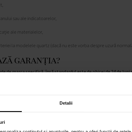
t,
anului sau ale indicatoarelor,
cație ale materialelor,
eriei la modelele quartz (dacă nu este vorba despre uzură normală
ază garanția?
de de marca specifică, însă standardul este de obicei de 24 de luni
roducătorului.
t:
Detalii
 achiziție,
uri
garanție sau înregistrare electronică,
rsonaliza conținutul și anunțurile, pentru a oferi funcții de rețele