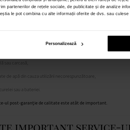
im partenerilor de rețele sociale, de publicitate și de analize info
 de service.
ceștia le pot combina cu alte informații oferite de dvs. sau culese î
operă garanția?
em clar și ce nu este inclus:
Personalizează
nice,
clă sau carcasă,
ate de apă din cauza utilizării necorespunzătoare,
curelei sau a bateriei.
e-ul post-garanție de calitate este atât de important.
ste important service-u