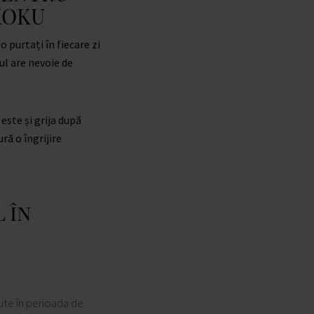
 KOKU
 purtați în fiecare zi
ul are nevoie de
ste și grija după
ră o îngrijire
 în
ute în perioada de