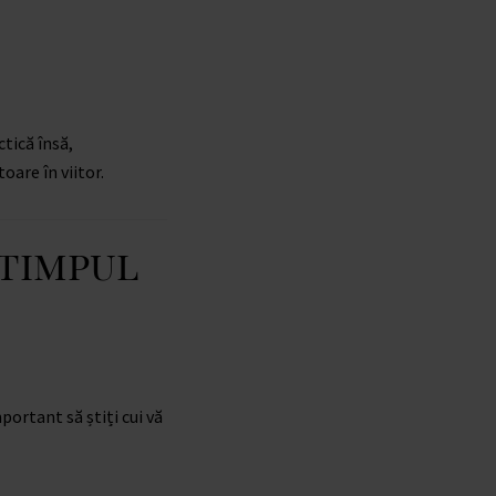
ctică însă,
oare în viitor.
 timpul
portant să știți cui vă