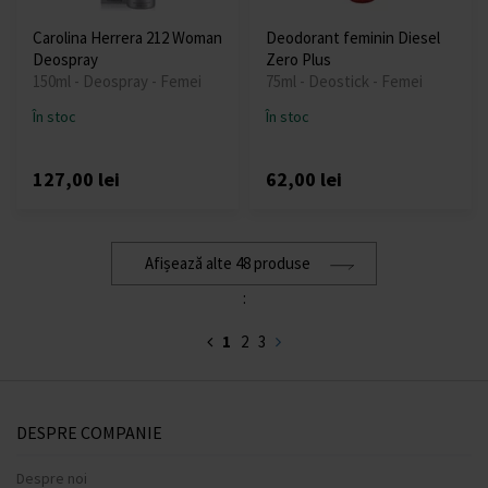
Carolina Herrera 212 Woman
Deodorant feminin Diesel
Deospray
Zero Plus
150ml - Deospray - Femei
75ml - Deostick - Femei
În stoc
În stoc
127,00 lei
62,00 lei
Afișează alte 48 produse
:
1
2
3
DESPRE COMPANIE
Despre noi