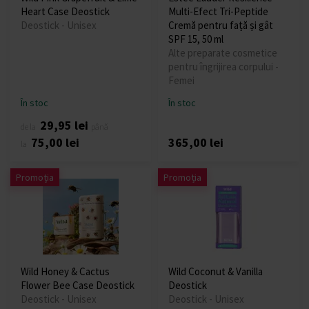
Heart Case Deostick
Multi-Efect Tri-Peptide
Deostick - Unisex
Cremă pentru față și gât
SPF 15, 50 ml
Alte preparate cosmetice
pentru îngrijirea corpului -
Femei
În stoc
În stoc
29,95 lei
de la
până
75,00 lei
365,00 lei
la
Promoția
Promoția
Wild Honey & Cactus
Wild Coconut & Vanilla
Flower Bee Case Deostick
Deostick
Deostick - Unisex
Deostick - Unisex