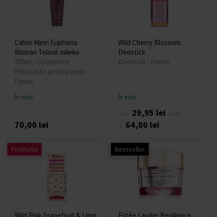
Calvin Klein Euphoria
Wild Cherry Blossom
Woman Telové mlieko
Deostick
100ml - Cosmetice
Deostick - Femei
hidratante pentru piele -
Femei
În stoc
În stoc
29,95 lei
de la
până
70,00 lei
64,00 lei
la
Promoția
Bestseller
Wild Pink Grapefruit & Lime
Estée Lauder Resilience