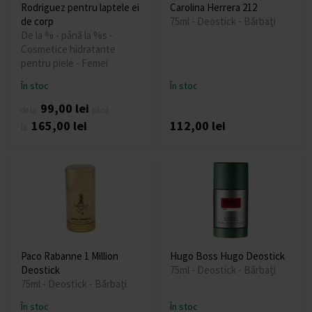
Rodriguez pentru laptele ei
Carolina Herrera 212
de corp
75ml - Deostick - Bărbați
De la % - până la %s -
Cosmetice hidratante
pentru piele - Femei
În stoc
În stoc
99,00 lei
de la
până
165,00 lei
112,00 lei
la
Paco Rabanne 1 Million
Hugo Boss Hugo Deostick
Deostick
75ml - Deostick - Bărbați
75ml - Deostick - Bărbați
În stoc
În stoc