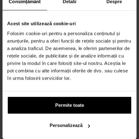
Consimțământ
Detalii
Despre
97,00 lei
96,00 lei
Acest site utilizează cookie-uri
Folosim cookie-uri pentru a personaliza conținutul și
anunțurile, pentru a oferi funcții de rețele sociale și pentru
a analiza traficul. De asemenea, le oferim partenerilor de
rețele sociale, de publicitate și de analize informații cu
privire la modul în care folosiți site-ul nostru. Aceștia le
Lotiunea demachianta Take
Calvin Klein CK One Shock
pot combina cu alte informații oferite de dvs. sau culese
It Away Estée Lauder, 200
pentru laptele de corp
ml
150ml - Cosmetice
în urma folosirii serviciilor lor.
Alte preparate cosmetice
hidratante pentru piele -
pentru îngrijirea corpului -
Femei
Femei
Permite toate
În stoc
În stoc
148,00 lei
94,00 lei
Personalizează