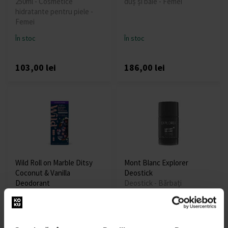
250ml - Cosmetice
duș și baie - Femei
hidratante pentru piele -
Femei
În stoc
În stoc
103,00 lei
186,00 lei
Wild Roll on Marble Ditsy
Mont Blanc Explorer
Coconut & Vanilla
Deostick
Deodorant
Deostick - Bărbați
50ml - Deostick - Unisex
În stoc
În stoc