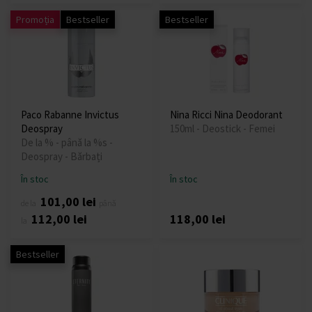
Promoția
Bestseller
Bestseller
Paco Rabanne Invictus
Nina Ricci Nina Deodorant
Deospray
150ml - Deostick - Femei
De la % - până la %s -
Deospray - Bărbați
În stoc
În stoc
101,00 lei
de la
până
112,00 lei
118,00 lei
la
Bestseller