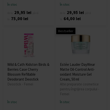
În stoc
În stoc
29,95 lei
29,95 lei
de la
până
de la
până
75,00 lei
64,00 lei
la
la
Bestseller
Wild & Cath Kidston Birds &
Estée Lauder DayWear
Berries Case Cherry
Matte Oil-Control Anti-
Blossom Refillable
oxidant Moisture Gel
Deodorant Deostick
Cream, 50 ml
Deostick - Femei
Alte preparate cosmetice
pentru îngrijirea corpului -
Femei
În stoc
În stoc