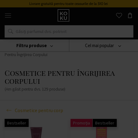
Livrare gratuită pentru toate ceasurile de la 510 lei
Parfumuri
și
ceasuri
originale
într-
un
singur
Filtru produse
Cel mai popular
loc
Produse Cosmetice
Cosmetice Pentru Corp
Cosmetice
Pentru Îngrijirea Corpului
Cosmetice pentru îngrijirea
corpului
(Am găsit pentru dvs.
129
produse
)
Cosmetice pentru corp
Bestseller
Promoția
Bestseller