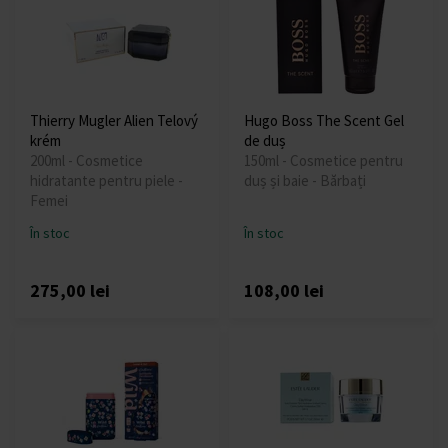
Thierry Mugler Alien Telový
Hugo Boss The Scent Gel
krém
de duș
200ml - Cosmetice
150ml - Cosmetice pentru
hidratante pentru piele -
duș și baie - Bărbați
Femei
În stoc
În stoc
275,00 lei
108,00 lei