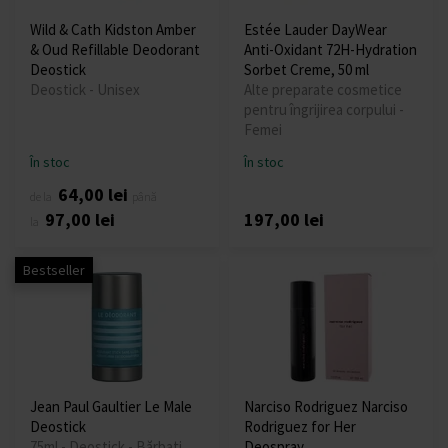
Wild & Cath Kidston Amber
Estée Lauder DayWear
& Oud Refillable Deodorant
Anti-Oxidant 72H-Hydration
Deostick
Sorbet Creme, 50 ml
Deostick - Unisex
Alte preparate cosmetice
pentru îngrijirea corpului -
Femei
În stoc
În stoc
64,00 lei
de la
până
97,00 lei
197,00 lei
la
Bestseller
Jean Paul Gaultier Le Male
Narciso Rodriguez Narciso
Deostick
Rodriguez for Her
75ml - Deostick - Bărbați
Deospray