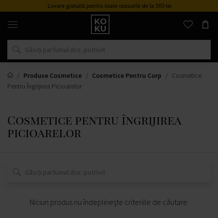
Livrare gratuită pentru toate ceasurile de la 510 lei
Parfumuri
și
ceasuri
originale
într-
un
singur
loc
Produse Cosmetice
Cosmetice Pentru Corp
Cosmetice
Pentru Îngrijirea Picioarelor
Cosmetice pentru îngrijirea
picioarelor
Niciun produs nu îndeplinește criteriile de căutare.