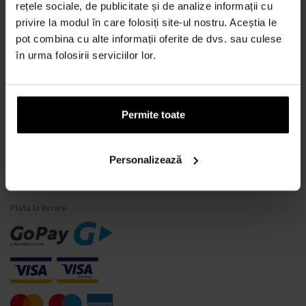
rețele sociale, de publicitate și de analize informații cu
Rezistenta la apa
privire la modul în care folosiți site-ul nostru. Aceștia le
Ce este un tester de parfum?
pot combina cu alte informații oferite de dvs. sau culese
în urma folosirii serviciilor lor.
Doar parfumuri originale
Întrebări frecvente
De ce să vă înregistrați la noi?
Permite toate
Retragerea din contract
Schimbarea consimțământului pentru cookie-uri
Personalizează
MODALITĂȚI DE PLATĂ
Plata la livrare