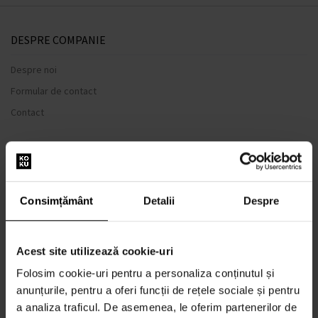
DESPRE COMPANIE
Despre noi
Formular de contact
Contact
TOTUL DESPRE CUMPĂRĂTURI
Sistem de loialitate
Consimțământ
Detalii
Despre
Termeni și condiții
Politica de Confidențialitate
Formular de plângere
Acest site utilizează cookie-uri
METODA DE TRANSPORT
Folosim cookie-uri pentru a personaliza conținutul și
anunțurile, pentru a oferi funcții de rețele sociale și pentru
Când voi primi produsele comandate?
a analiza traficul. De asemenea, le oferim partenerilor de
De ce parfumuri de la noi?