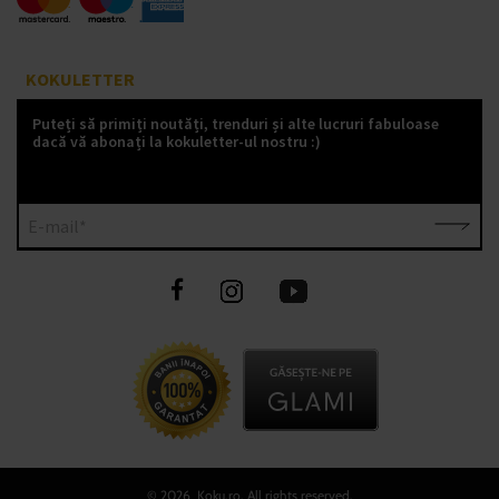
KOKULETTER
Puteți să primiți noutăți, trenduri și alte lucruri fabuloase
dacă vă abonați la kokuletter-ul nostru :)
E-mail*
©
2026 Koku.ro, All rights reserved.