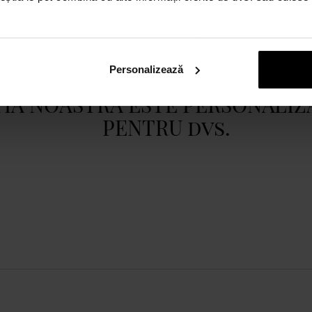
cocos, iasomie
Tip de parfum:
vanilată, orientală
Afișează toată descrierea
Personalizează
IA NOASTRĂ ESTE PERSONALIZ
PENTRU dvs.