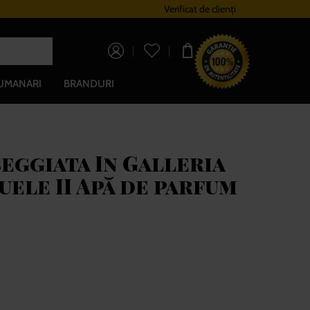
Sistem de loialitate
Verificat de clienți
Livrare gratuită pe
0,00 lei
UMANARI
BRANDURI
eggiata In Galleria
ele II Apă de parfum