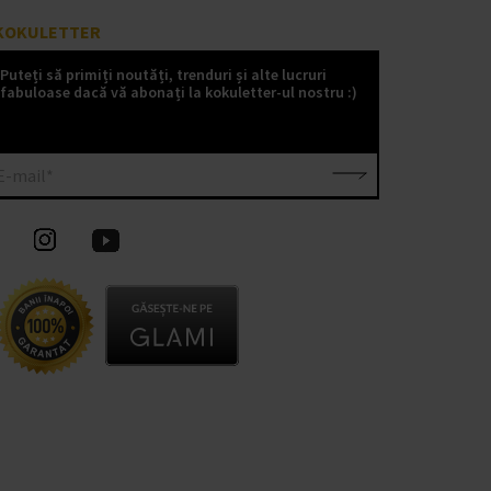
KOKULETTER
Puteți să primiți noutăți, trenduri și alte lucruri
fabuloase dacă vă abonați la kokuletter-ul nostru :)
E-mail*