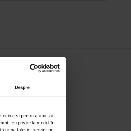
ESPRE MARCĂ
 Parfums S.p.A.
Despre
ww.angelinibeauty.com
 sociale și pentru a analiza
rmații cu privire la modul în
n urma folosirii serviciilor