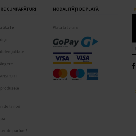
RE CUMPĂRĂTURI
MODALITĂȚI DE PLATĂ
alitate
Plata la livrare
iții
fidențialitate
lângere
RANSPORT
i produsele
i de la noi?
apa
ster de parfum?