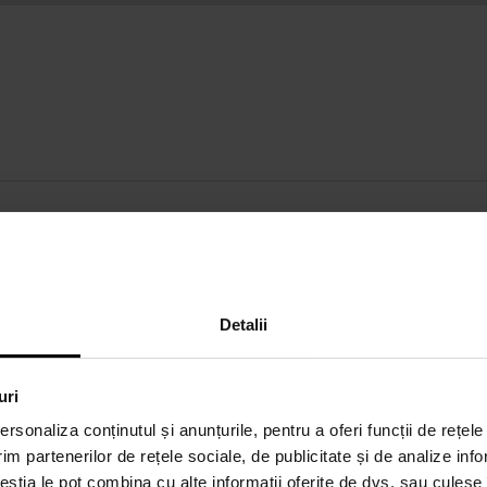
DETALII
D
Sex:
unisex
AB
Detalii
m
w
Marcă:
Trussardi
Compoziția parfumului - cap:
alun, cafea,
scorţişoară
uri
Compoziția parfumului - bază:
cedru, vanilie, mosc
rsonaliza conținutul și anunțurile, pentru a oferi funcții de rețele
im partenerilor de rețele sociale, de publicitate și de analize info
Compoziția parfumului - inimă:
tuberoza, nucă de
ceștia le pot combina cu alte informații oferite de dvs. sau culese î