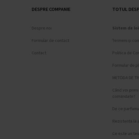
DESPRE COMPANIE
TOTUL DESP
Despre noi
Sistem de loi
Formular de contact
Termeni și cond
Contact
Politica de Con
Formular de p
METODA DE T
Când voi prim
comandate?
De ce parfumur
Rezistenta la 
Ce este un te