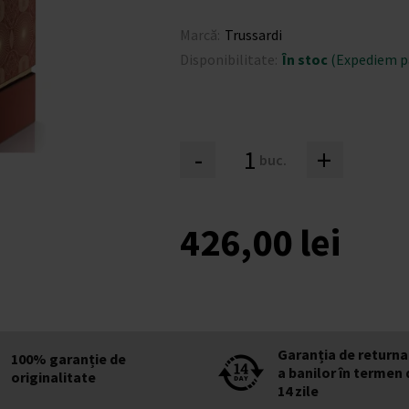
Marcă:
Trussardi
Disponibilitate:
În stoc
(Expediem pâ
-
+
buc.
426,00 lei
Garanția de returna
100% garanție de
a banilor în termen 
originalitate
14 zile