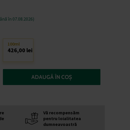
nă în 07.08.2026)
100ml
426,00 lei
ADAUGĂ ÎN COȘ
re
Vă recompensăm
de
pentru loialitatea
dumneavoastră