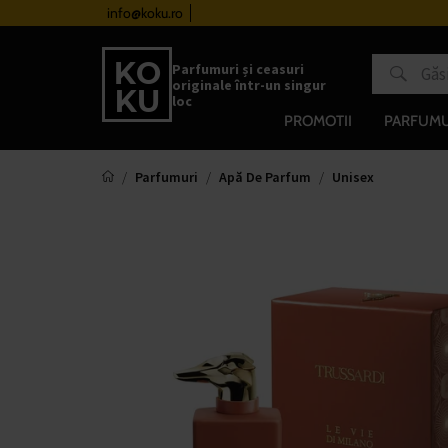
urile de la 510 lei
info@koku.ro
Sistem de loialitate
Parfumuri și ceasuri
originale într-un singur
loc
PROMOTII
PARFUMU
Parfumuri
Apă De Parfum
Unisex