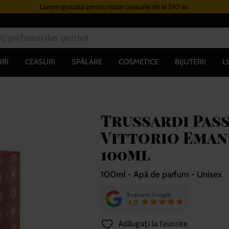
Livrare gratuită pentru toate ceasurile de la 510 lei
RI
CEASURI
SPĂLARE
COSMETICE
BIJUTERII
L
Trussardi Pass
Vittorio Emanu
100ml
100ml - Apă de parfum - Unisex
Evaluare Google
4.8
Adăugați la favorite