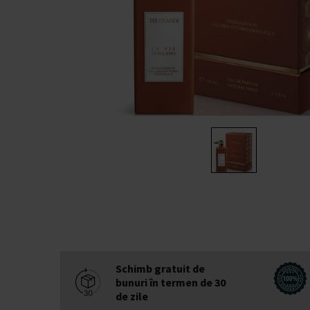
Schimb gratuit de
bunuri în termen de 30
de zile