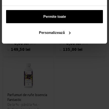
Parfumuri de rufe Issencia
Parfumuri de rufe Issencia
King of Ylang
Green Allure
Permite toate
De la % - până la %s -
De la % - până la %s -
Parfumuri pentru rufe -
Parfumuri pentru rufe -
Unisex
Unisex
Personalizează
În stoc
În stoc
6,00 lei
6,00 lei
de la
până
de la
până
149,50 lei
135,00 lei
la
la
Parfumuri de rufe Issencia
Fantastic
De la % - până la %s -