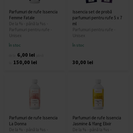
Parfumuri de rufe Issencia
Issencia set de probă
Femme Fatale
parfumuri pentru rufe 5 x 7
De la % - până la %s -
ml
Parfumuri pentru rufe -
Parfumuri pentru rufe -
Unisex
Unisex
În stoc
În stoc
6,00 lei
de la
până
150,00 lei
30,00 lei
la
Parfumuri de rufe Issencia
Parfumuri de rufe Issencia
La Donna
Jasmine & Ylang Elixir
De la % - până la %s -
De la % - până la %s -