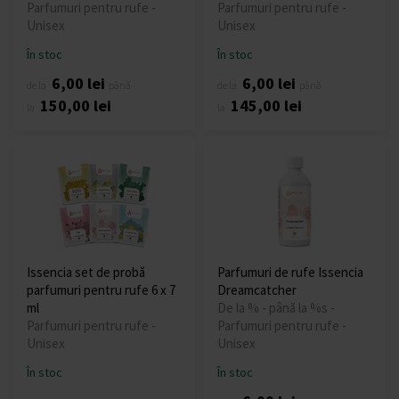
Parfumuri pentru rufe -
Parfumuri pentru rufe -
Unisex
Unisex
În stoc
În stoc
6,00 lei
6,00 lei
de la
până
de la
până
150,00 lei
145,00 lei
la
la
Issencia set de probă
Parfumuri de rufe Issencia
parfumuri pentru rufe 6 x 7
Dreamcatcher
ml
De la % - până la %s -
Parfumuri pentru rufe -
Parfumuri pentru rufe -
Unisex
Unisex
În stoc
În stoc