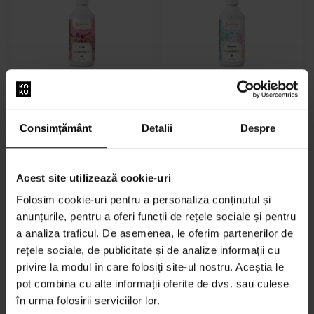
Parfumuri de rufe Issencia
Parfumuri de rufe Issencia
Flora
Bambino
De la % - până la %s -
De la % - până la %s -
Consimțământ
Detalii
Despre
Parfumuri pentru rufe -
Parfumuri pentru rufe -
Unisex
Unisex
În stoc
În stoc
Acest site utilizează cookie-uri
6,00 lei
6,00 lei
de la
până
de la
până
Folosim cookie-uri pentru a personaliza conținutul și
149,50 lei
134,50 lei
la
la
anunțurile, pentru a oferi funcții de rețele sociale și pentru
a analiza traficul. De asemenea, le oferim partenerilor de
rețele sociale, de publicitate și de analize informații cu
privire la modul în care folosiți site-ul nostru. Aceștia le
pot combina cu alte informații oferite de dvs. sau culese
în urma folosirii serviciilor lor.