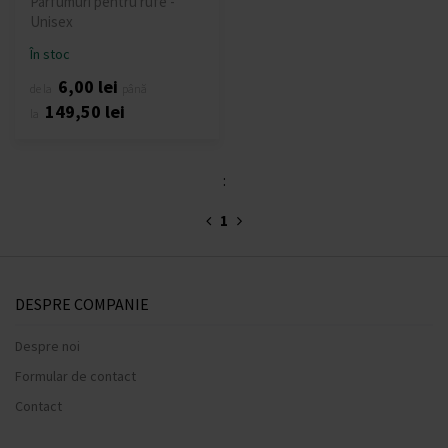
Parfumuri pentru rufe -
Unisex
În stoc
6,00 lei
de la
până
149,50 lei
la
:
1
DESPRE COMPANIE
Despre noi
Formular de contact
Contact