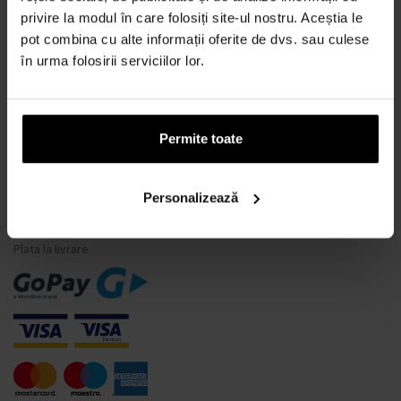
privire la modul în care folosiți site-ul nostru. Aceștia le
Ce este un tester de parfum?
pot combina cu alte informații oferite de dvs. sau culese
Doar parfumuri originale
în urma folosirii serviciilor lor.
Întrebări frecvente
De ce să vă înregistrați la noi?
Retragerea din contract
Permite toate
Schimbarea consimțământului pentru cookie-uri
Personalizează
MODALITĂȚI DE PLATĂ
Plata la livrare