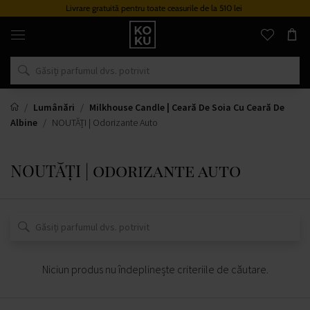
Livrare gratuită pentru toate ceasurile de la 510 lei
Parfumuri
și
ceasuri
originale
într-
un
singur
loc
Lumânări
Milkhouse Candle | Ceară De Soia Cu Ceară De
Albine
NOUTĂȚI | Odorizante Auto
NOUTĂȚI | odorizante auto
Niciun produs nu îndeplinește criteriile de căutare.