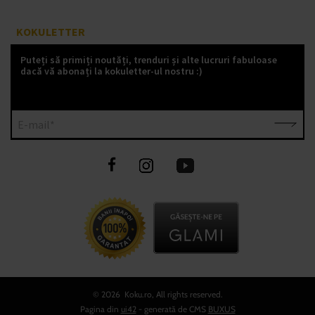
KOKULETTER
Puteți să primiți noutăți, trenduri și alte lucruri fabuloase
dacă vă abonați la kokuletter-ul nostru :)
E-mail*
©
2026 Koku.ro, All rights reserved.
Pagina din
ui42
- generată de CMS
BUXUS