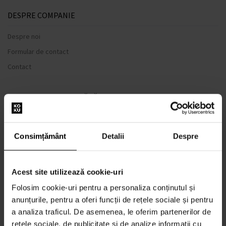
DESPRE COMPANIE
Despre noi
Formular de contact
Contact
TOTUL DESPRE CUMPĂRĂTURI
Sistem de loialitate
Termeni și condiții
Consimțământ
Detalii
Despre
Politica de Confidențialitate
Formular de plângere
Acest site utilizează cookie-uri
METODA DE TRANSPORT
Folosim cookie-uri pentru a personaliza conținutul și
Când voi primi produsele comandate?
anunțurile, pentru a oferi funcții de rețele sociale și pentru
De ce parfumuri de la noi?
a analiza traficul. De asemenea, le oferim partenerilor de
Rezistenta la apa
rețele sociale, de publicitate și de analize informații cu