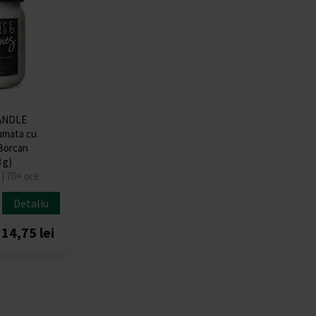
ANDLE
umata cu
 Borcan
 g)
| 70+ ore
Detaliu
14,75 lei