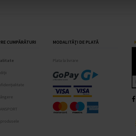
RE CUMPĂRĂTURI
MODALITĂȚI DE PLATĂ
alitate
Plata la livrare
iții
fidențialitate
lângere
RANSPORT
i produsele