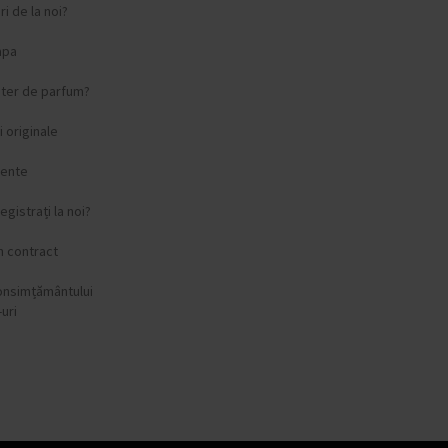
i de la noi?
apa
ster de parfum?
 originale
vente
egistrați la noi?
n contract
onsimțământului
uri