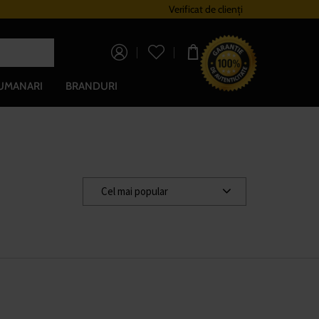
Sistem de loialitate
Verificat de clienți
Livrare gratuită pe
0,00 lei
UMANARI
BRANDURI
Cel mai popular