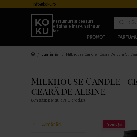
urile de la 510 lei
info@koku.ro
Sistem de loialitate
Parfumuri și ceasuri
originale într-un singur
loc
PROMOTII
PARFUMU
Lumânări
Milkhouse Candle | Ceară De Soia Cu Cea
Milkhouse Candle | ce
ceară de albine
(Am găsit pentru dvs.
1
produs
)
Lumânări
Promoția