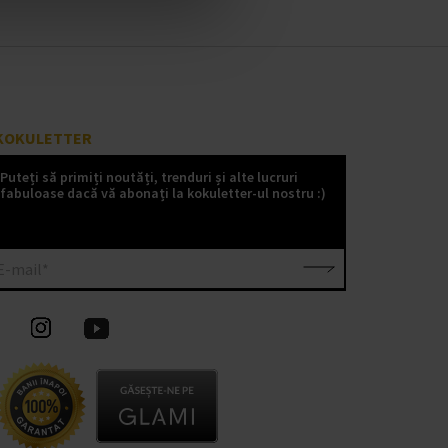
KOKULETTER
Puteți să primiți noutăți, trenduri și alte lucruri
fabuloase dacă vă abonați la kokuletter-ul nostru :)
E-mail*