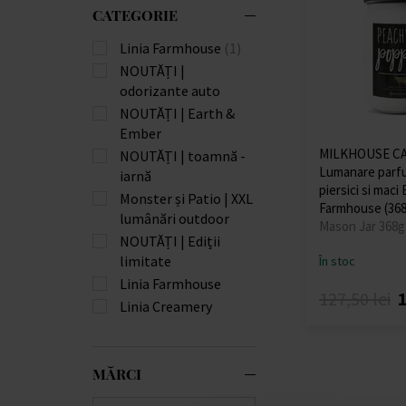
CATEGORIE
Linia Farmhouse
(1)
NOUTĂȚI |
odorizante auto
NOUTĂȚI | Earth &
Ember
MILKHOUSE C
NOUTĂȚI | toamnă -
Lumanare parf
iarnă
piersici si maci
Monster și Patio | XXL
Farmhouse (368
lumânări outdoor
Mason Jar 368g 
NOUTĂȚI | Ediții
limitate
În stoc
Linia Farmhouse
127,50 lei
1
Linia Creamery
MĂRCI