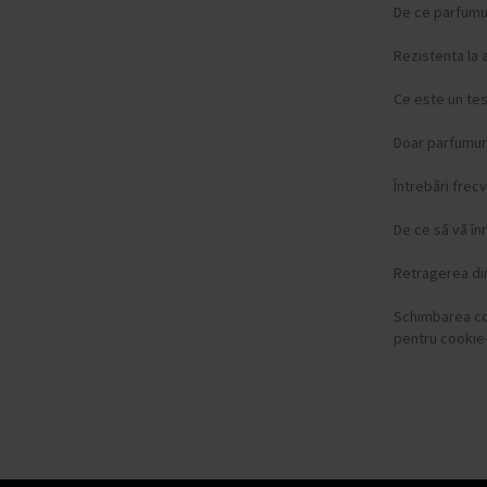
De ce parfumur
Rezistenta la 
Ce este un te
Doar parfumuri
Întrebări frec
De ce să vă înr
Retragerea di
Schimbarea c
pentru cookie-