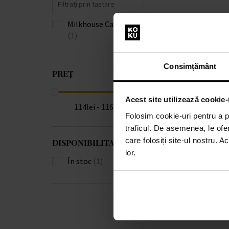
Milkhouse Candle Co.
(1)
Consimțământ
PREȚ
Acest site utilizează cookie-
114lei - 116lei
Folosim cookie-uri pentru a pe
traficul. De asemenea, le ofer
care folosiți site-ul nostru. A
DISPONIBILITATE
lor.
În stoc
(1)