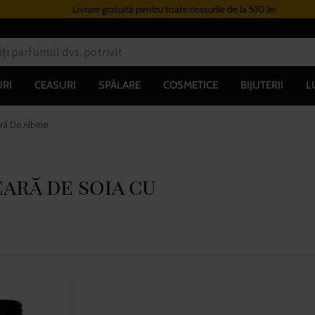
Livrare gratuită pentru toate ceasurile de la 510 lei
RI
CEASURI
SPĂLARE
COSMETICE
BIJUTERII
L
ră De Albine
ară de soia cu