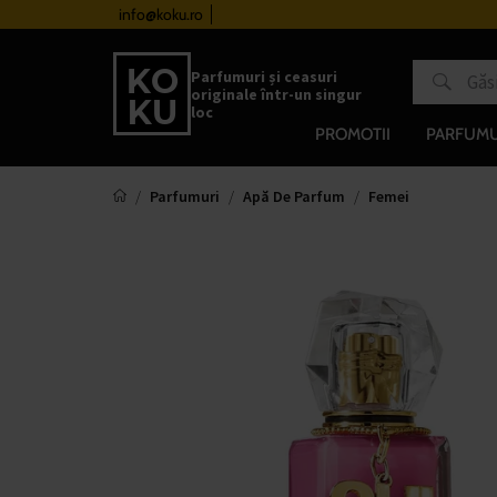
urile de la 510 lei
info@koku.ro
Sistem de loialitate
Parfumuri și ceasuri
originale într-un singur
loc
PROMOTII
PARFUMU
Parfumuri
Apă De Parfum
Femei