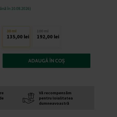
nă în 10.08.2026)
30 ml
100 ml
135,00 lei
192,00 lei
ADAUGĂ ÎN COȘ
re
Vă recompensăm
de
pentru loialitatea
dumneavoastră