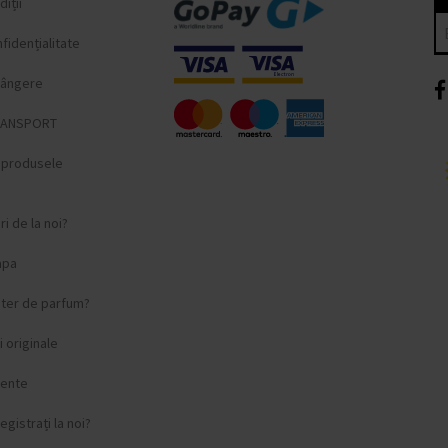
iții
fidențialitate
lângere
RANSPORT
i produsele
i de la noi?
apa
ster de parfum?
 originale
vente
egistrați la noi?