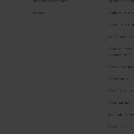
Formular de contact
Termeni și cond
Contact
Politica de Con
Formular de p
METODA DE T
Când voi prim
comandate?
De ce parfumur
Rezistenta la 
Ce este un te
Doar parfumuri
Întrebări frec
De ce să vă înr