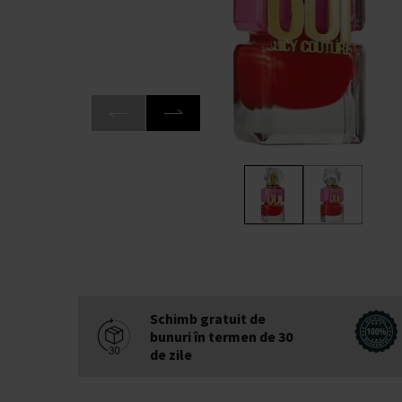
Schimb gratuit de
bunuri în termen de 30
de zile