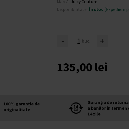
Marcă:
Juicy Couture
Disponibilitate:
În stoc
(Expediem pâ
-
+
buc.
135,00 lei
Garanția de returna
100% garanție de
a banilor în termen 
originalitate
14 zile