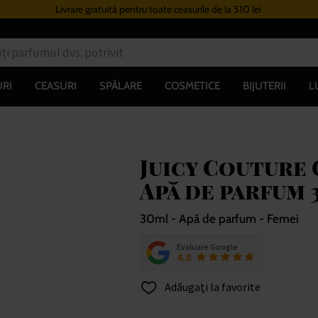
Livrare gratuită pentru toate ceasurile de la 510 lei
RI
CEASURI
SPĂLARE
COSMETICE
BIJUTERII
L
Juicy Couture 
Apă de parfum 
30ml - Apă de parfum - Femei
Evaluare Google
4.8
Adăugați la favorite