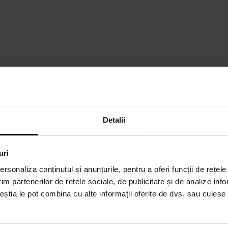
DETALII
D
Detalii
Sex:
Femei
R
w
Marcă:
Juicy Couture
uri
Tip de parfum:
fructată, florală
rsonaliza conținutul și anunțurile, pentru a oferi funcții de rețele
im partenerilor de rețele sociale, de publicitate și de analize info
ceștia le pot combina cu alte informații oferite de dvs. sau culese î