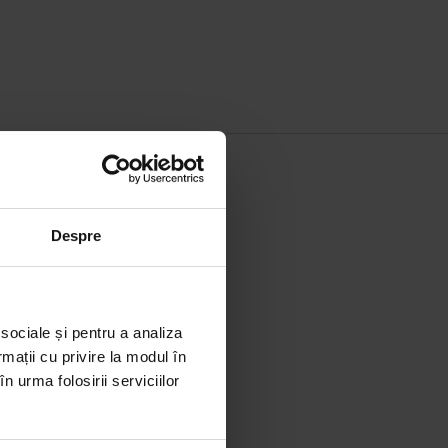
ESPRE MARCĂ
Despre
evlon Consumer Products LLC
ww.juicycouture.com
 sociale și pentru a analiza
rmații cu privire la modul în
n urma folosirii serviciilor