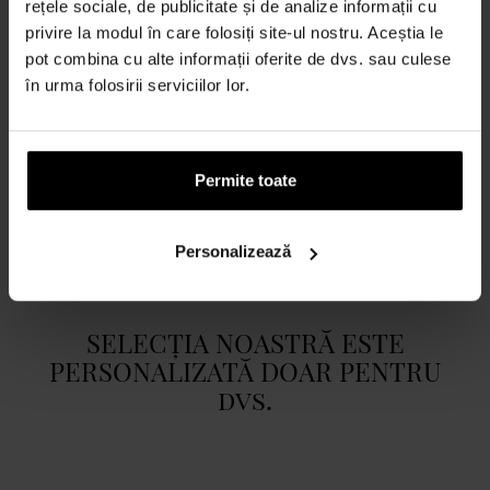
DESCRIERE
rețele sociale, de publicitate și de analize informații cu
privire la modul în care folosiți site-ul nostru. Aceștia le
ROMANTĂ creat pentru femeile care cred în dragoste adevărată,
pot combina cu alte informații oferite de dvs. sau culese
afecțiune, tandrețe și coeziune..Ralph Lauren Romance ...parfumul
în urma folosirii serviciilor lor.
momentelor tandre și al simplelor bucurii ale vieții...
DETALII
Permite toate
DESPRE MARCĂ
Personalizează
SELECȚIA NOASTRĂ ESTE
PERSONALIZATĂ DOAR PENTRU
dvs.