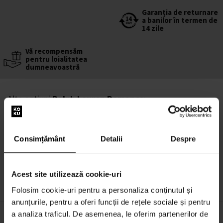
Garanția de returnare
a banilor în termen de
14 zile
Vă recompensăm
pentru loialitatea
dumneavoastră
Alte opțiuni
Ralph Lauren Romance
:
Ralph Lauren Romance Apa de parfum - Tester
100ml - Ape de parfum - Tester - Femei
Consimțământ
Detalii
Despre
În stoc
207,00 lei
Acest site utilizează cookie-uri
Folosim cookie-uri pentru a personaliza conținutul și
anunțurile, pentru a oferi funcții de rețele sociale și pentru
a analiza traficul. De asemenea, le oferim partenerilor de