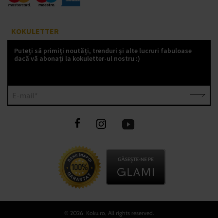
KOKULETTER
Puteți să primiți noutăți, trenduri și alte lucruri fabuloase
dacă vă abonați la kokuletter-ul nostru :)
E-mail*
©
2026 Koku.ro, All rights reserved.