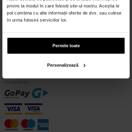
privire la modul în care folosiți site-ul nostru. Aceștia le
Ce este un tester de parfum?
pot combina cu alte informații oferite de dvs. sau culese
Doar parfumuri originale
în urma folosirii serviciilor lor.
Întrebări frecvente
De ce să vă înregistrați la noi?
Retragerea din contract
Permite toate
Schimbarea consimțământului pentru cookie-uri
Personalizează
MODALITĂȚI DE PLATĂ
Plata la livrare