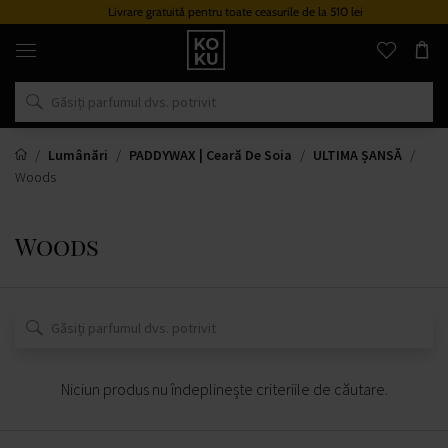
Livrare gratuită pentru toate ceasurile de la 510 lei
Parfumuri
și
ceasuri
originale
într-
un
singur
loc
Lumânări
PADDYWAX | Ceară De Soia
ULTIMA ȘANSĂ
Woods
Woods
Niciun produs nu îndeplinește criteriile de căutare.