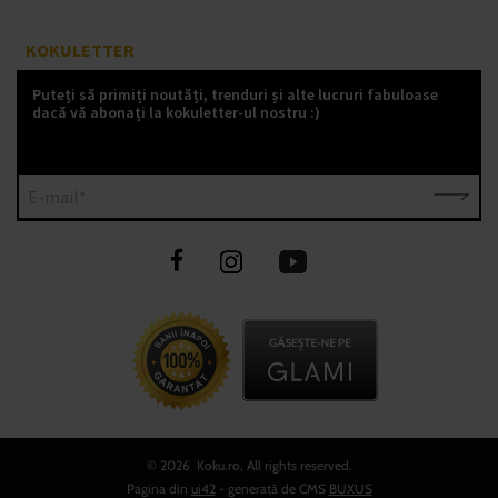
KOKULETTER
Puteți să primiți noutăți, trenduri și alte lucruri fabuloase
dacă vă abonați la kokuletter-ul nostru :)
E-mail*
©
2026 Koku.ro, All rights reserved.
Pagina din
ui42
- generată de CMS
BUXUS