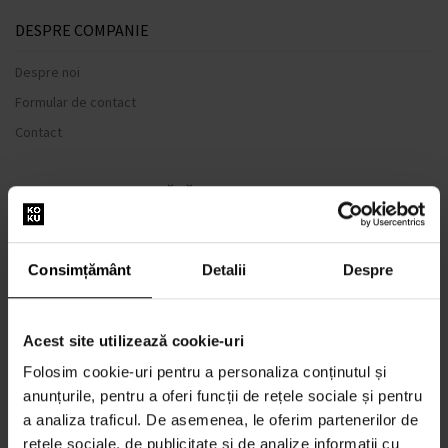
DESPRE COMPANIE
Despre noi
Formular de contact
Contact
TOTUL DESPRE CUMPĂRĂTURI
Sistem de loialitate
Termeni și condiții
Consimțământ
Detalii
Despre
Politica de Confidențialitate
Formular de plângere
Acest site utilizează cookie-uri
METODA DE TRANSPORT
Folosim cookie-uri pentru a personaliza conținutul și
Când voi primi produsele comandate?
anunțurile, pentru a oferi funcții de rețele sociale și pentru
De ce parfumuri de la noi?
a analiza traficul. De asemenea, le oferim partenerilor de
Rezistenta la apa
rețele sociale, de publicitate și de analize informații cu