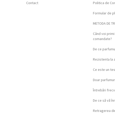
Contact
Politica de Con
Formular de p
METODA DE T
Când voi prim
comandate?
De ce parfumur
Rezistenta la 
Ce este un te
Doar parfumuri
Întrebări frec
De ce să vă înr
Retragerea di