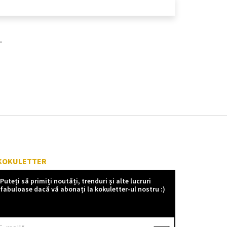
.
KOKULETTER
Puteți să primiți noutăți, trenduri și alte lucruri
fabuloase dacă vă abonați la kokuletter-ul nostru :)