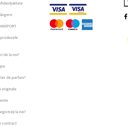
fidențialitate
lângere
RANSPORT
i produsele
i de la noi?
apa
ster de parfum?
 originale
vente
egistrați la noi?
n contract