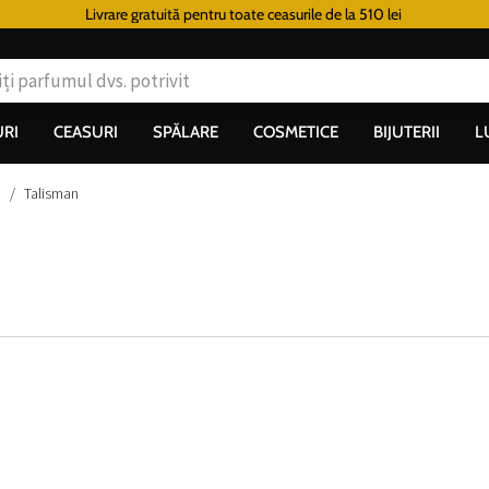
Livrare gratuită pentru toate ceasurile de la 510 lei
RI
CEASURI
SPĂLARE
COSMETICE
BIJUTERII
L
ă
Talisman