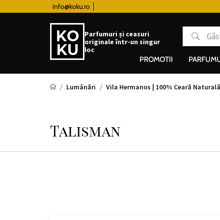
urile de la 510 lei
info@koku.ro
Sistem de loialitate
Parfumuri și ceasuri
originale într-un singur
loc
PROMOTII
PARFUMU
Lumânări
Vila Hermanos | 100% Ceară Natural
Talisman