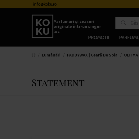
urile de la 510 lei
info@koku.ro
Sistem de loialitate
Parfumuri și ceasuri
originale într-un singur
loc
PROMOTII
PARFUMU
Lumânări
PADDYWAX | Ceară De Soia
ULTIMA
Statement