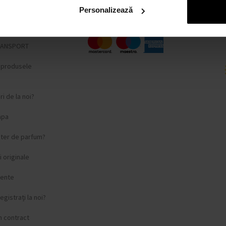
fidențialitate
Personalizează
lângere
RANSPORT
i produsele
i de la noi?
apa
ster de parfum?
 originale
vente
egistrați la noi?
n contract