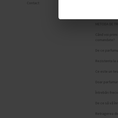
Contact
Politica de Con
Formular de p
METODA DE T
Când voi prim
comandate?
De ce parfumur
Rezistenta la 
Ce este un te
Doar parfumuri
Întrebări frec
De ce să vă înr
Retragerea di