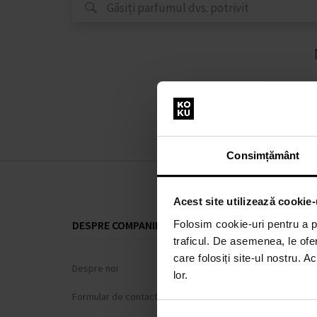
Consimțământ
Acest site utilizează cookie-
Folosim cookie-uri pentru a pe
DESPRE COMPANIE
TOTUL DESP
traficul. De asemenea, le ofer
care folosiți site-ul nostru. A
Despre noi
Sistem de loi
lor.
Formular de contact
Termeni și cond