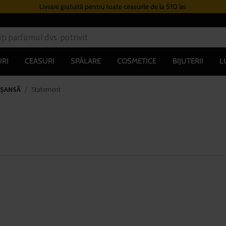
Livrare gratuită pentru toate ceasurile de la 510 lei
RI
CEASURI
SPĂLARE
COSMETICE
BIJUTERII
L
 ȘANSĂ
Statement