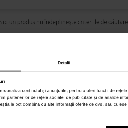
Niciun produs nu îndeplinește criteriile de căutare
Detalii
uri
rsonaliza conținutul și anunțurile, pentru a oferi funcții de rețele
RE CUMPĂRĂTURI
MODALITĂȚI DE PLATĂ
im partenerilor de rețele sociale, de publicitate și de analize info
ceștia le pot combina cu alte informații oferite de dvs. sau culese î
alitate
Plata la livrare
iții