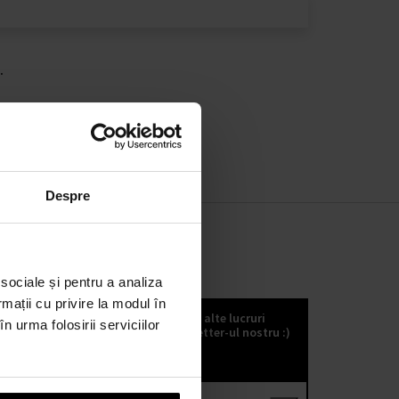
.
Despre
 sociale și pentru a analiza
KOKULETTER
rmații cu privire la modul în
Puteți să primiți noutăți, trenduri și alte lucruri
n urma folosirii serviciilor
fabuloase dacă vă abonați la kokuletter-ul nostru :)