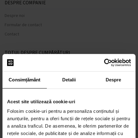
DESPRE COMPANIE
Despre noi
Formular de contact
Contact
TOTUL DESPRE CUMPĂRĂTURI
Sistem de loialitate
Termeni și condiții
Consimțământ
Detalii
Despre
Politica de Confidențialitate
Formular de plângere
Acest site utilizează cookie-uri
METODA DE TRANSPORT
Folosim cookie-uri pentru a personaliza conținutul și
Când voi primi produsele comandate?
anunțurile, pentru a oferi funcții de rețele sociale și pentru
De ce parfumuri de la noi?
a analiza traficul. De asemenea, le oferim partenerilor de
Rezistenta la apa
rețele sociale, de publicitate și de analize informații cu