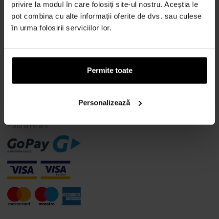
Ce este un tester de parfum?
privire la modul în care folosiți site-ul nostru. Aceștia le
pot combina cu alte informații oferite de dvs. sau culese
Doar parfumuri originale
în urma folosirii serviciilor lor.
Întrebări frecvente
De ce să vă înregistrați la noi?
Retragerea din contract
Permite toate
Schimbarea consimțământului pentru cookie-uri
Personalizează
MODALITĂȚI DE PLATĂ
Plata la livrare