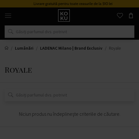
Livrare gratuită pentru toate ceasurile de la 510 lei
Parfumuri
și
ceasuri
originale
într-
un
singur
loc
Lumânări
LADENAC Milano | Brand Exclusiv
Royale
Royale
Niciun produs nu îndeplinește criteriile de căutare.