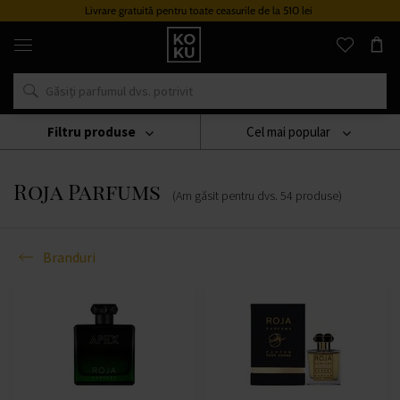
Livrare gratuită pentru toate ceasurile de la 510 lei
Parfumuri
și
ceasuri
originale
într-
un
singur
Filtru produse
Cel mai popular
loc
Branduri
Roja Parfums
Roja Parfums
(Am găsit pentru dvs.
54
produse
)
Branduri