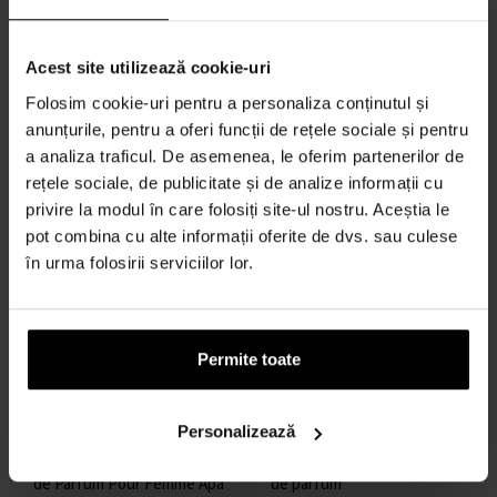
Acest site utilizează cookie-uri
Roja Parfums Reckless Apă
Roja Parfums Qatar Apă de
Folosim cookie-uri pentru a personaliza conținutul și
de parfum
parfum
anunțurile, pentru a oferi funcții de rețele sociale și pentru
50ml - Apă de parfum -
50ml - Apă de parfum -
Femei
Unisex
a analiza traficul. De asemenea, le oferim partenerilor de
rețele sociale, de publicitate și de analize informații cu
Expediem până în 13.08.
Expediem până în 13.08.
privire la modul în care folosiți site-ul nostru. Aceștia le
pot combina cu alte informații oferite de dvs. sau culese
1266,00 lei
1578,00 lei
în urma folosirii serviciilor lor.
Permite toate
Personalizează
Roja Parfums Enigma Eau
Roja Parfums Taif Aoud Apă
de Parfum Pour Femme Apă
de parfum