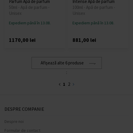
Parfum Apă de parfum
Intense Apă de parfum
50ml - Apă de parfum -
100ml - Apă de parfum -
Unisex
Unisex
Expediem până în 13.08.
Expediem până în 13.08.
1170,00 lei
881,00 lei
Afișează alte 6 produse
:
1
2
DESPRE COMPANIE
Despre noi
Formular de contact