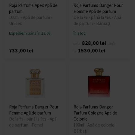
Roja Parfums Apex Apă de
Roja Parfums Danger Pour
parfum
Homme Apă de parfum
100ml - Apă de parfum -
De la % - până la %s - Apă
Unisex
de parfum - Bărbați
Expediem până în 12.08.
În stoc
828,00 lei
de la
până
733,00 lei
1530,00 lei
la
Roja Parfums Danger Pour
Roja Parfums Danger
Femme Apă de parfum
Parfum Cologne Apa de
De la % - până la %s - Apă
Colonie
de parfum - Femei
100ml - Apă de colonie -
Bărbați