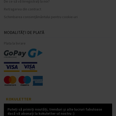
De ce să vă înregistrați la noi?
Retragerea din contract
Schimbarea consimțământului pentru cookie-uri
MODALITĂȚI DE PLATĂ
Plata la livrare
KOKULETTER
Puteți să primiți noutăți, trenduri și alte lucruri fabuloase
dacă vă abonați la kokuletter-ul nostru :)