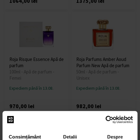
1064,00 lei
1375,00 lei
Roja Risque Essence Apă de
Roja Parfums Amber Aoud
parfum
Parfum New Apă de parfum
100ml - Apă de parfum -
50ml - Apă de parfum -
Femei
Unisex
Expediem până în 13.08.
Expediem până în 13.08.
970,00 lei
982,00 lei
Consimțământ
Detalii
Despre