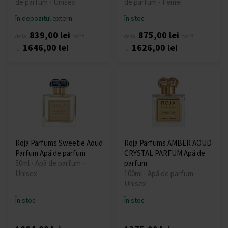
de parfum - Unisex
de parfum - Femei
În depozitul extern
În stoc
839,00 lei
875,00 lei
de la
până
de la
până
1646,00 lei
1626,00 lei
la
la
Roja Parfums Sweetie Aoud
Roja Parfums AMBER AOUD
Parfum Apă de parfum
CRYSTAL PARFUM Apă de
50ml - Apă de parfum -
parfum
Unisex
100ml - Apă de parfum -
Unisex
În stoc
În stoc