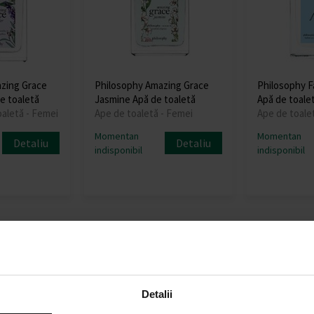
zing Grace
Philosophy Amazing Grace
Philosophy Fa
e toaletă
Jasmine Apă de toaletă
Apă de toale
oaletă - Femei
Ape de toaletă - Femei
Ape de toale
Momentan
Momentan
Detaliu
Detaliu
indisponibil
indisponibil
:
Detalii