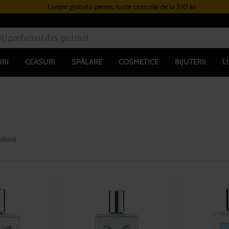
Livrare gratuită pentru toate ceasurile de la 510 lei
RI
CEASURI
SPĂLARE
COSMETICE
BIJUTERII
L
oduse
)