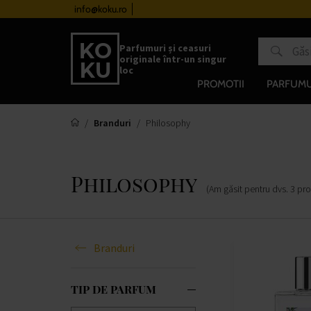
urile de la 510 lei
info@koku.ro
Sistem de loialitate
Parfumuri și ceasuri
originale într-un singur
loc
PROMOTII
PARFUMU
Branduri
Philosophy
Philosophy
(Am găsit pentru dvs.
3
pr
Branduri
TIP DE PARFUM