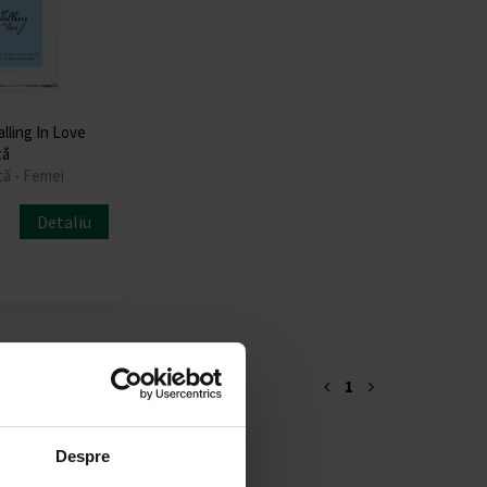
lling In Love
tă
tă - Femei
Detaliu
1
Despre