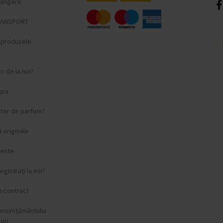
lângere
RANSPORT
i produsele
i de la noi?
apa
ster de parfum?
 originale
vente
egistrați la noi?
n contract
onsimțământului
uri