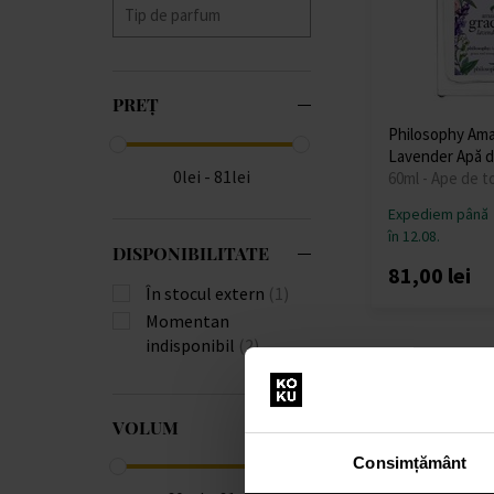
PREȚ
Philosophy Ama
Lavender Apă d
0lei - 81lei
60ml - Ape de t
Expediem până
în 12.08.
DISPONIBILITATE
81,00 lei
În stocul extern
(1)
Momentan
indisponibil
(2)
VOLUM
Consimțământ