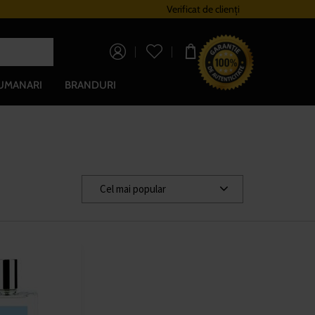
Sistem de loialitate
Verificat de clienți
Livrare gratuită pe
0,00 lei
UMANARI
BRANDURI
Cel mai popular