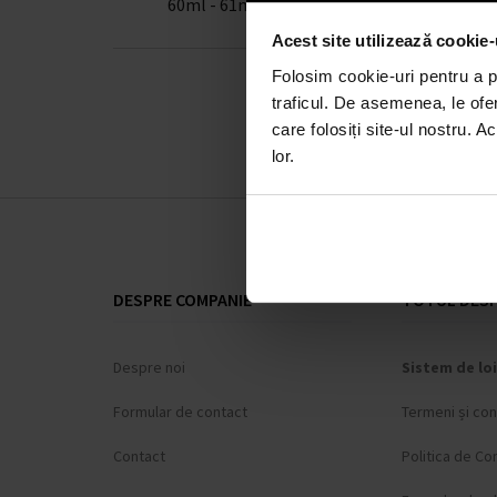
60ml - 61ml
Acest site utilizează cookie-
Folosim cookie-uri pentru a pe
traficul. De asemenea, le ofer
care folosiți site-ul nostru. A
lor.
DESPRE COMPANIE
TOTUL DESP
Despre noi
Sistem de loi
Formular de contact
Termeni și cond
Contact
Politica de Con