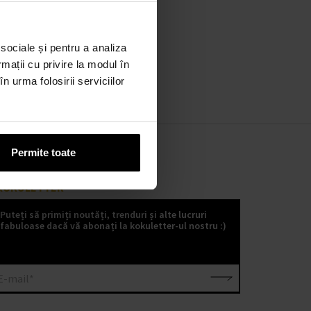
 sociale și pentru a analiza
rmații cu privire la modul în
n urma folosirii serviciilor
Permite toate
KOKULETTER
Puteți să primiți noutăți, trenduri și alte lucruri
fabuloase dacă vă abonați la kokuletter-ul nostru :)
E-mail*