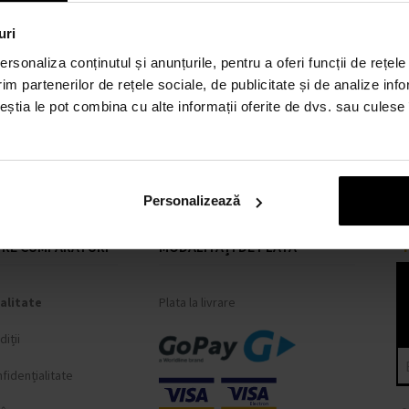
uri
rsonaliza conținutul și anunțurile, pentru a oferi funcții de rețele
im partenerilor de rețele sociale, de publicitate și de analize info
ceștia le pot combina cu alte informații oferite de dvs. sau culese î
Personalizează
RE CUMPĂRĂTURI
MODALITĂȚI DE PLATĂ
alitate
Plata la livrare
iții
fidențialitate