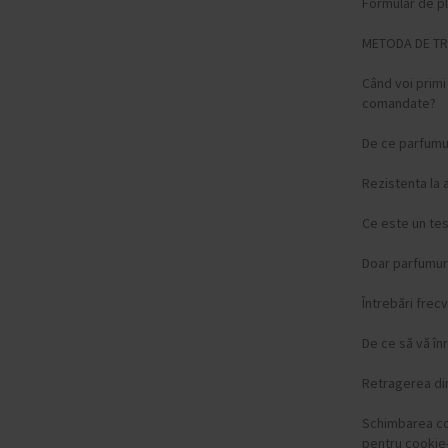
Formular de p
METODA DE T
Când voi prim
comandate?
De ce parfumur
Rezistenta la 
Ce este un te
Doar parfumuri
Întrebări frec
De ce să vă înr
Retragerea di
Schimbarea c
pentru cookie-