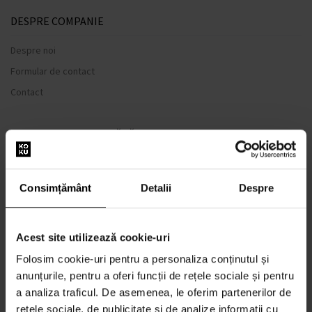
DESPRE COMPANIE
Despre noi
Formular de contact
Contact
TOTUL DESPRE CUMPĂRĂTURI
Sistem de loialitate
Termeni și condiții
Consimțământ
Detalii
Despre
Politica de Confidențialitate
Formular de plângere
Acest site utilizează cookie-uri
METODA DE TRANSPORT
Folosim cookie-uri pentru a personaliza conținutul și
Când voi primi produsele comandate?
anunțurile, pentru a oferi funcții de rețele sociale și pentru
De ce parfumuri de la noi?
a analiza traficul. De asemenea, le oferim partenerilor de
Rezistenta la apa
rețele sociale, de publicitate și de analize informații cu