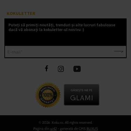
KOKULETTER
Puteți să primiți noutăți, trenduri și alte lucruri fabuloase
dacă vă abonați la kokuletter-ul nostru :)
E-mail*
©
2026 Koku.ro, All rights reserved.
Pagina din
ui42
- generată de CMS
BUXUS