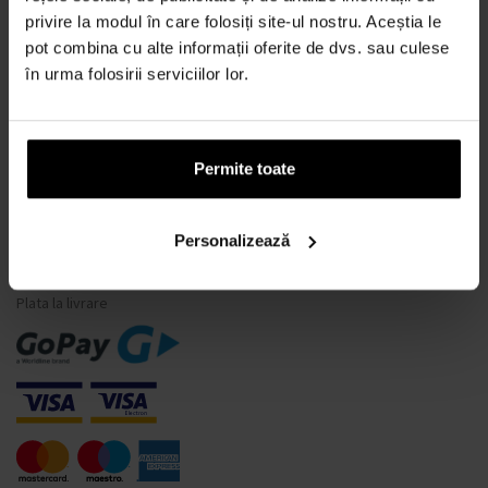
privire la modul în care folosiți site-ul nostru. Aceștia le
Ce este un tester de parfum?
pot combina cu alte informații oferite de dvs. sau culese
Doar parfumuri originale
în urma folosirii serviciilor lor.
Întrebări frecvente
De ce să vă înregistrați la noi?
Retragerea din contract
Permite toate
Schimbarea consimțământului pentru cookie-uri
Personalizează
MODALITĂȚI DE PLATĂ
Plata la livrare