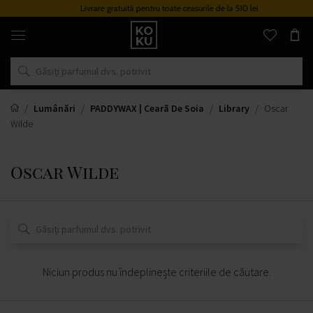
Livrare gratuită pentru toate ceasurile de la 510 lei
Parfumuri
și
ceasuri
originale
într-
un
singur
loc
Lumânări
PADDYWAX | Ceară De Soia
Library
Oscar
Wilde
Oscar Wilde
Niciun produs nu îndeplinește criteriile de căutare.