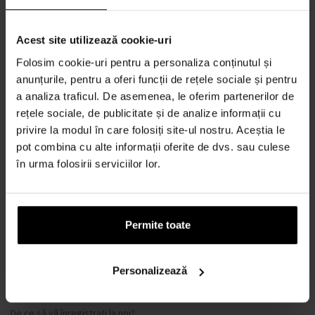
Contact
Acest site utilizează cookie-uri
TOTUL DESPRE CUMPĂRĂTURI
Folosim cookie-uri pentru a personaliza conținutul și
anunțurile, pentru a oferi funcții de rețele sociale și pentru
Sistem de loialitate
a analiza traficul. De asemenea, le oferim partenerilor de
Termeni și condiții
rețele sociale, de publicitate și de analize informații cu
Politica de Confidențialitate
privire la modul în care folosiți site-ul nostru. Aceștia le
Formular de plângere
pot combina cu alte informații oferite de dvs. sau culese
în urma folosirii serviciilor lor.
METODA DE TRANSPORT
Când voi primi produsele comandate?
De ce parfumuri de la noi?
Permite toate
Rezistenta la apa
Ce este un tester de parfum?
Doar parfumuri originale
Personalizează
Întrebări frecvente
De ce să vă înregistrați la noi?