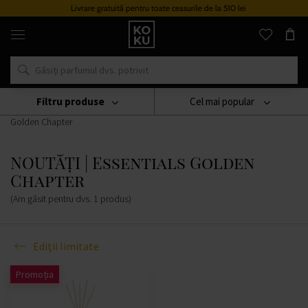
Livrare gratuită pentru toate ceasurile de la 510 lei
Parfumuri
și
ceasuri
originale
într-
un
singur
Filtru produse
Cel mai popular
loc
Lumânări
Ipuro
Ediții Limitate
NOUTĂȚI | Essentials
Golden Chapter
NOUTĂȚI | Essentials Golden
Chapter
(Am găsit pentru dvs.
1
produs
)
Ediții limitate
Promoția