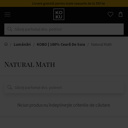
Livrare gratuită pentru toate ceasurile de la 510 lei
Parfumuri
și
ceasuri
originale
într-
un
singur
loc
Lumânări
KOBO | 100% Ceară De Soia
Natural Math
Natural Math
Niciun produs nu îndeplinește criteriile de căutare.