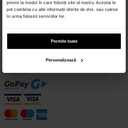
Ce este un tester de parfum?
privire la modul în care folosiți site-ul nostru. Aceștia le
pot combina cu alte informații oferite de dvs. sau culese
Doar parfumuri originale
în urma folosirii serviciilor lor.
Întrebări frecvente
De ce să vă înregistrați la noi?
Retragerea din contract
Permite toate
Schimbarea consimțământului pentru cookie-uri
Personalizează
MODALITĂȚI DE PLATĂ
Plata la livrare