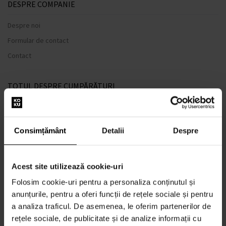
DESPRE COMPANIE
Despre noi
Formular de contact
Contact
TOTUL DESPRE CUMPĂRĂTURI
Sistem de loialitate
Termeni și condiții
Consimțământ
Detalii
Despre
Politica de Confidențialitate
Formular de plângere
Acest site utilizează cookie-uri
METODA DE TRANSPORT
Folosim cookie-uri pentru a personaliza conținutul și
Când voi primi produsele comandate?
anunțurile, pentru a oferi funcții de rețele sociale și pentru
De ce parfumuri de la noi?
a analiza traficul. De asemenea, le oferim partenerilor de
Rezistenta la apa
rețele sociale, de publicitate și de analize informații cu