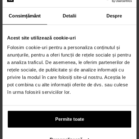
Podnikatelia (SZČO) Doklady o príjme:
Consimțământ
Detalii
Despre
originál potvrdenia o podaní daňového priznania
za posledné zdaňovacie
obdobie potvrdené daňovým
úradom
Acest site utilizează cookie-uri
Folosim cookie-uri pentru a personaliza conținutul și
kópia daňového priznania
anunțurile, pentru a oferi funcții de rețele sociale și pentru
pri daňovom priznanie podávanom elektronicky alebo poštou
nie je nutné
a analiza traficul. De asemenea, le oferim partenerilor de
rețele sociale, de publicitate și de analize informații cu
vyžadovať pečiatku
daňového úradu, za podanie sa považuje vytlačenie
privire la modul în care folosiți site-ul nostru. Aceștia le
elektronickej vety podania alebo podací lístok z pošty
pot combina cu alte informații oferite de dvs. sau culese
în urma folosirii serviciilor lor.
Konateľ/Spolumajiteľ firmy:
ročné zúčtovanie preddavkov na daň
za posledný ukončený kalendárny rok s
pečiatkou zamestnávateľa,
alebo potvrdenie o podaní daňového priznania typu
Permite toate
A za posledné ukončené zdaňovacie obdobie potvrdené daňovým úradom
Príjem daňovníka sa z daňového priznania počíta ako: