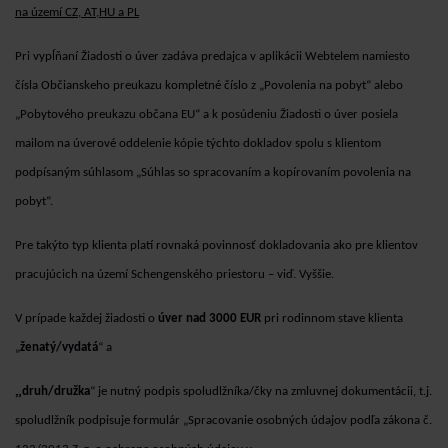
na území CZ, AT,HU a PL
Pri vypĺňaní Žiadosti o úver zadáva predajca v aplikácii Webtelem namiesto
čísla Občianskeho preukazu kompletné číslo z „Povolenia na pobyt“ alebo
„Pobytového preukazu občana EU“ a k posúdeniu Žiadosti o úver posiela
mailom na úverové oddelenie kópie týchto dokladov spolu s klientom
podpísaným súhlasom „Súhlas so spracovaním a kopírovaním povolenia na
pobyt“.
Pre takýto typ klienta platí rovnaká povinnosť dokladovania ako pre klientov
pracujúcich na území Schengenského priestoru – viď. Vyššie.
V prípade každej žiadosti o
úver nad 3000 EUR
pri rodinnom stave klienta
„
ženatý/vydatá
“ a
„
druh/družka
“ je nutný podpis spoludlžníka/čky na zmluvnej dokumentácii, t.j.
spoludlžník podpisuje formulár „Spracovanie osobných údajov podľa zákona č.