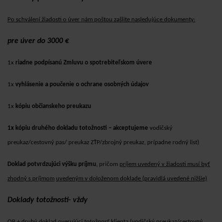
Po schválení žiadosti o úver nám poštou zašlite nasledujúce dokumenty:
pre úver do 3000 €
1x
riadne podpísanú Zmluvu o spotrebiteľskom úvere
1x
vyhlásenie a poučenie o ochrane osobných údajov
1x
kópiu občianskeho preukazu
1x kópiu druhého dokladu totožnosti – akceptujeme
vodičský
preukaz/cestovný pas/ preukaz
ZŤP/zbrojný preukaz, prípadne rodný list)
Doklad potvrdzujúci výšku príjmu
, pričom
príjem uvedený v žiadosti musí byť
zhodný s príjmom
uvedeným v doloženom doklade (pravidlá uvedené nižšie)
Doklady totožnosti- vždy
OP + druhý doklad overujúci totožnosť klienta (vodičský preukaz/cestovný