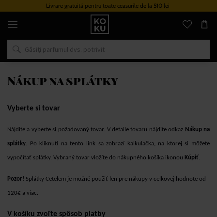
Livrare gratuită pentru toate ceasurile de la 510 lei
Parfumuri
și
ceasuri
originale
într-
un
singur
loc
Nákup na splátky
Vyberte si tovar
Nájdite a vyberte si požadovaný tovar. V detaile tovaru nájdite odkaz
Nákup na
splátky
. Po kliknutí na tento link sa zobrazí kalkulačka, na ktorej si môžete
vypočítať splátky. Vybraný tovar vložíte do nákupného košíka ikonou
Kúpiť
.
Pozor!
Splátky Cetelem je možné použiť len pre nákupy v celkovej hodnote od
120€ a viac.
V košíku zvoľte spôsob platby