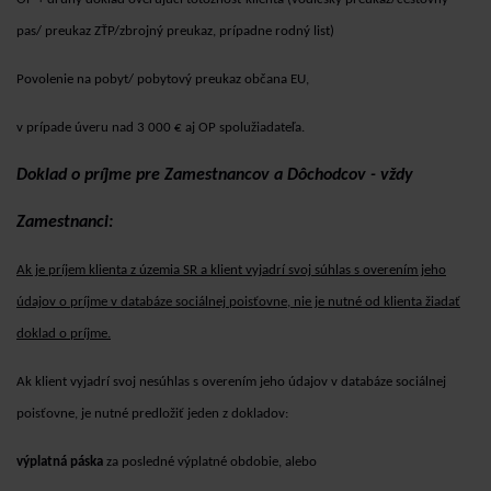
pas/ preukaz ZŤP/zbrojný preukaz, prípadne rodný list)
Povolenie na pobyt/ pobytový preukaz občana EU,
v prípade úveru nad 3 000 € aj OP spolužiadateľa.
Doklad o príjme pre Zamestnancov a Dôchodcov - vždy
Zamestnanci:
Ak je príjem klienta z územia SR a klient vyjadrí svoj súhlas s overením jeho
údajov o príjme v databáze sociálnej poisťovne, nie je nutné od klienta žiadať
doklad o príjme.
Ak klient vyjadrí svoj nesúhlas s overením jeho údajov v databáze sociálnej
poisťovne, je nutné predložiť jeden z dokladov:
výplatná páska
za posledné výplatné obdobie, alebo