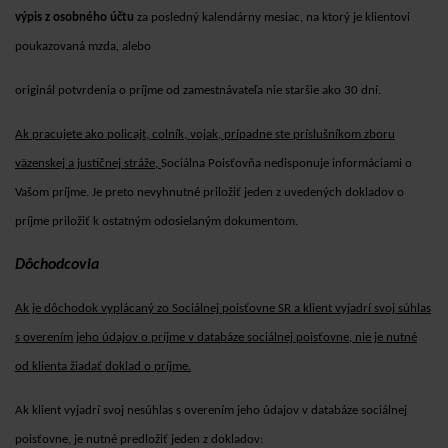
výpis z osobného účtu
za posledný kalendárny mesiac, na ktorý je klientovi
poukazovaná mzda, alebo
originál potvrdenia o príjme od zamestnávateľa nie staršie ako 30 dní.
Ak pracujete ako policajt, colník, vojak, prípadne ste príslušníkom zboru
väzenskej a justičnej stráže,
Sociálna Poisťovňa nedisponuje informáciami o
Vašom príjme. Je preto nevyhnutné priložiť jeden z uvedených dokladov o
príjme priložiť k ostatným odosielaným dokumentom.
Dôchodcovia
Ak je dôchodok vyplácaný zo Sociálnej poisťovne SR a klient vyjadrí svoj súhlas
s overením jeho údajov o príjme v databáze sociálnej poisťovne, nie je nutné
od klienta žiadať doklad o príjme.
Ak klient vyjadrí svoj nesúhlas s overením jeho údajov v databáze sociálnej
poisťovne, je nutné predložiť jeden z dokladov: