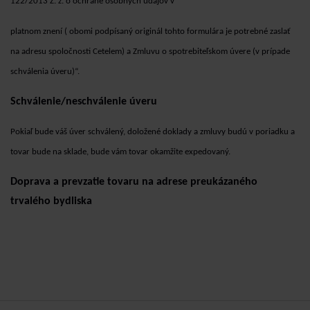
122/2013 Z. z. o ochrane osobných údajov v
platnom znení ( obomi podpísaný originál tohto formulára je potrebné zaslať
na adresu spoločnosti Cetelem) a Zmluvu o spotrebiteľskom úvere (v prípade
schválenia úveru)“.
Schválenie/neschválenie úveru
Pokiaľ bude váš úver schválený, doložené doklady a zmluvy budú v poriadku a
tovar bude na sklade, bude vám tovar okamžite expedovaný.
Doprava a prevzatie tovaru na adrese preukázaného
trvalého bydliska