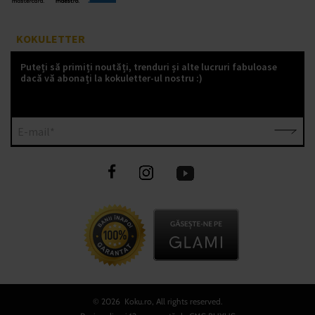
KOKULETTER
Puteți să primiți noutăți, trenduri și alte lucruri fabuloase
dacă vă abonați la kokuletter-ul nostru :)
E-mail*
©
2026 Koku.ro, All rights reserved.