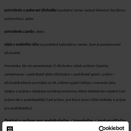
potvrdenie o poberaní dôchodku
(posledný výmer zaslaný klientovi Sociálnou
poisťovňou), alebo
potvrdenie z pošty
, alebo
výpis z osobného účtu
za posledný kalendárny mesiac, kam je poukazovaný
dôchodok.
Poznámka: Ak má zamestnanec či dôchodca súbeh príjmov (typicky
zamestnanec + podnikateľ alebo dôchodca + podnikateľ apod.), príjem /
dôchodok klienta pochádza zo SR a klient vyjadrí Súhlas s overením jeho
údajov o príjme v databáze sociálnej poisťovne, klient dokladá len ostatnú časť
príjmu ide o podnikateľskú časť príjmu, pre ktorú pozri nižšie Doklady o príjme
pre podnikateľov).
Doklad o príjme pre podnikateľov / konateľov / spolumajiteľov
firiem – vždy