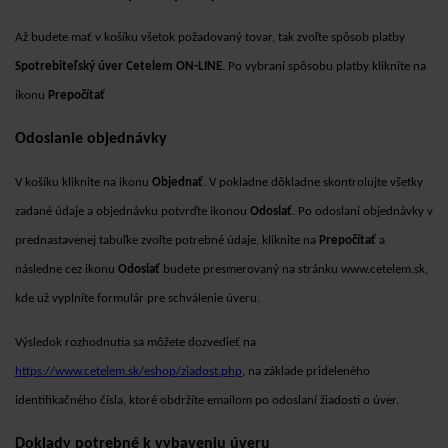
Až budete mať v košíku všetok požadovaný tovar, tak zvoľte spôsob platby
Spotrebiteľský úver Cetelem
ON-LINE
. Po vybraní spôsobu platby kliknite na
ikonu
Prepočítať
Odoslanie objednávky
V košíku kliknite na ikonu
Objednať
. V pokladne dôkladne skontrolujte všetky
zadané údaje a objednávku potvrďte ikonou
Odoslať
. Po odoslaní objednávky v
prednastavenej tabuľke zvoľte potrebné údaje, kliknite na
Prepočítať
a
následne cez ikonu
Odoslať
budete presmerovaný na stránku www.cetelem.sk,
kde už vyplníte formulár pre schválenie úveru.
Výsledok rozhodnutia sa môžete dozvedieť na
https://www.cetelem.sk/eshop/ziadost.php
, na základe prideleného
identifikačného čísla, ktoré obdržíte emailom po odoslaní žiadosti o úver.
Doklady potrebné k vybaveniu úveru