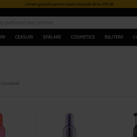
Livrare gratuită pentru toate ceasurile de la 510 lei
RI
CEASURI
SPĂLARE
COSMETICE
BIJUTERII
L
.
3
produse
)