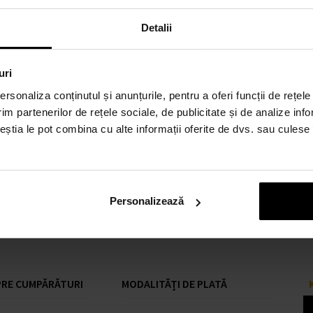
Detalii
uri
rsonaliza conținutul și anunțurile, pentru a oferi funcții de rețele
im partenerilor de rețele sociale, de publicitate și de analize info
ceștia le pot combina cu alte informații oferite de dvs. sau culese î
Personalizează
RE CUMPĂRĂTURI
MODALITĂȚI DE PLATĂ