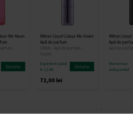
olour Me Neon
Milton Lloyd Colour Me Violet
Milton Lloyd
rfum
Apă de parfum
Apă de parf
parfum -
100ml - Apă de parfum -
Apă de parfu
Femei
Expediem până
Momentan
Detaliu
Detaliu
în 12.08.
indisponibil
72,00 lei
: