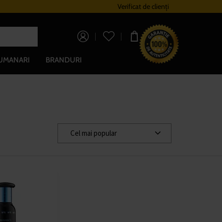
Sistem de loialitate
Verificat de clienți
Livrare gratuită pe
0,00 lei
UMANARI
BRANDURI
Cel mai popular