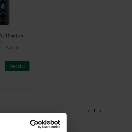
 No 11 by Leo
um
m - Bărbați
Detaliu
1