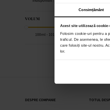
indisponibil
(1)
Consimțământ
VOLUM
Acest site utilizează cookie-
Folosim cookie-uri pentru a pe
100ml - 101ml
traficul. De asemenea, le ofer
care folosiți site-ul nostru. A
lor.
DESPRE COMPANIE
TOTUL DESP