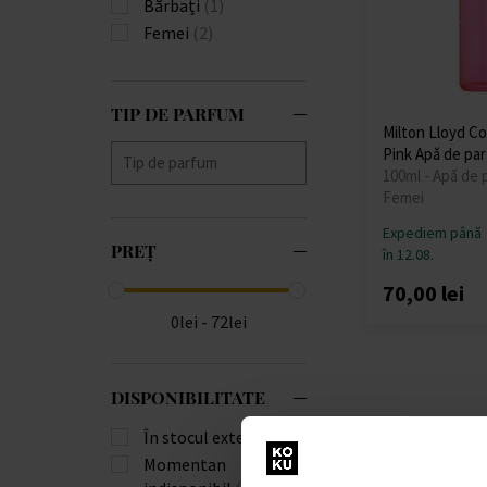
Bărbați
(1)
Femei
(2)
TIP DE PARFUM
Milton Lloyd C
Pink Apă de pa
100ml - Apă de 
Femei
Expediem până
PREȚ
în 12.08.
70,00 lei
0lei - 72lei
DISPONIBILITATE
În stocul extern
(2)
Momentan