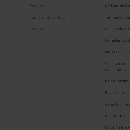
Despre noi
Sistem de loi
Formular de contact
Termeni și cond
Contact
Politica de Con
Formular de p
METODA DE T
Când voi prim
comandate?
De ce parfumur
Rezistenta la 
Ce este un te
Doar parfumuri
Întrebări frec