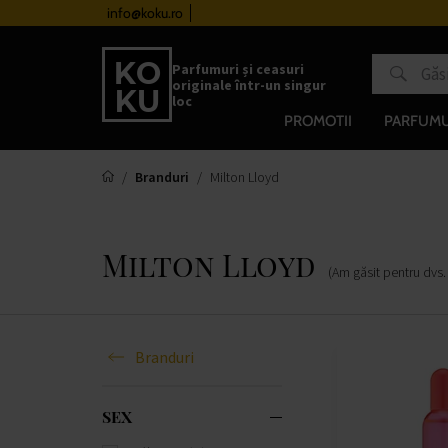
urile de la 510 lei
info@koku.ro
Sistem de loialitate
Parfumuri și ceasuri
originale într-un singur
loc
PROMOTII
PARFUMU
Branduri
Milton Lloyd
Milton Lloyd
(Am găsit pentru dvs
Branduri
SEX