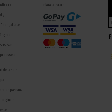
alitate
Plata la livrare
iții
fidențialitate
lângere
RANSPORT
i produsele
i de la noi?
apa
ster de parfum?
 originale
vente