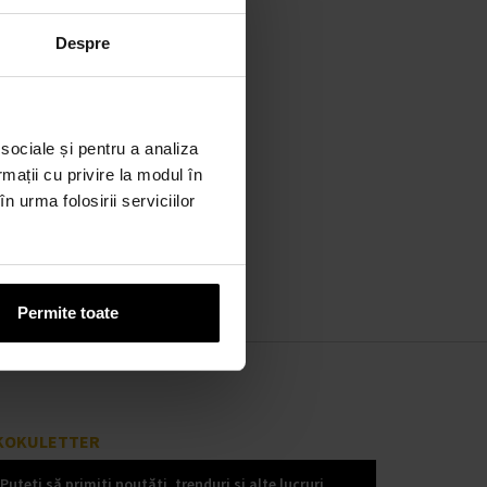
Despre
 sociale și pentru a analiza
rmații cu privire la modul în
n urma folosirii serviciilor
Permite toate
KOKULETTER
Puteți să primiți noutăți, trenduri și alte lucruri