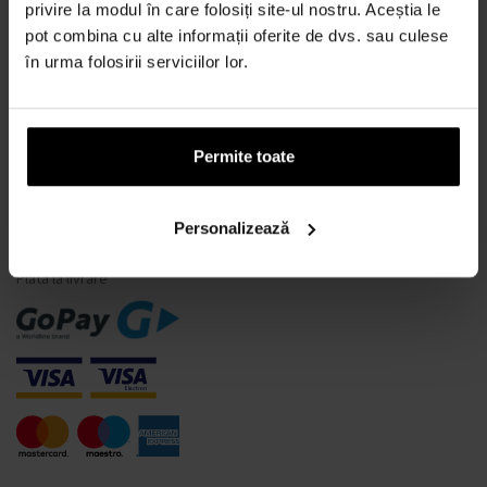
Ce este un tester de parfum?
privire la modul în care folosiți site-ul nostru. Aceștia le
pot combina cu alte informații oferite de dvs. sau culese
Doar parfumuri originale
în urma folosirii serviciilor lor.
Întrebări frecvente
De ce să vă înregistrați la noi?
Retragerea din contract
Permite toate
Schimbarea consimțământului pentru cookie-uri
Personalizează
MODALITĂȚI DE PLATĂ
Plata la livrare