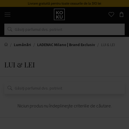
Livrare gratuită pentru toate ceasurile de la 510 lei
Parfumuri
și
ceasuri
originale
într-
un
singur
loc
Lumânări
LADENAC Milano | Brand Exclusiv
LUI & LEI
LUI & LEI
Niciun produs nu îndeplinește criteriile de căutare.