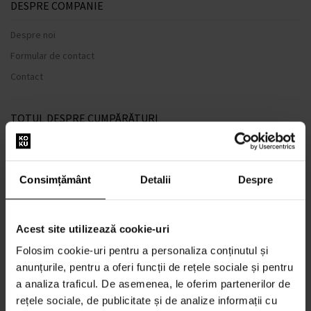
DESPRE COMPANIE
Despre noi
Formular de contact
Contact
TOTUL DESPRE CUMPĂRĂTURI
Sistem de loialitate
Termeni și condiții
Consimțământ
Detalii
Despre
Politica de Confidențialitate
Formular de plângere
Acest site utilizează cookie-uri
METODA DE TRANSPORT
Folosim cookie-uri pentru a personaliza conținutul și
Când voi primi produsele comandate?
anunțurile, pentru a oferi funcții de rețele sociale și pentru
De ce parfumuri de la noi?
a analiza traficul. De asemenea, le oferim partenerilor de
Rezistenta la apa
rețele sociale, de publicitate și de analize informații cu