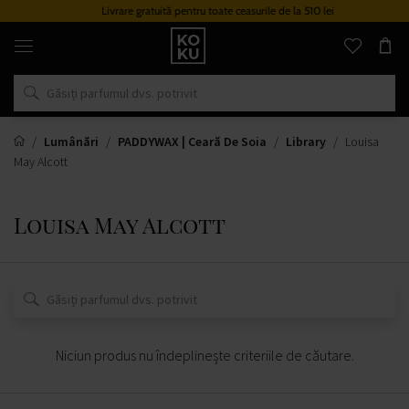
Livrare gratuită pentru toate ceasurile de la 510 lei
Parfumuri
și
ceasuri
originale
într-
un
singur
loc
Lumânări
PADDYWAX | Ceară De Soia
Library
Louisa
May Alcott
Louisa May Alcott
Niciun produs nu îndeplinește criteriile de căutare.