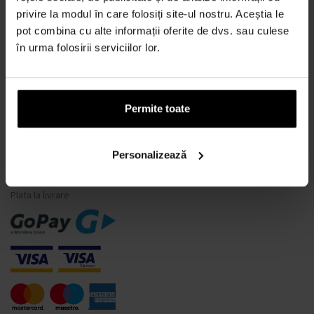
privire la modul în care folosiți site-ul nostru. Aceștia le
Ce este un tester de parfum?
pot combina cu alte informații oferite de dvs. sau culese
Doar parfumuri originale
în urma folosirii serviciilor lor.
Întrebări frecvente
De ce să vă înregistrați la noi?
Retragerea din contract
Permite toate
Schimbarea consimțământului pentru cookie-uri
Personalizează
MODALITĂȚI DE PLATĂ
Plata la livrare