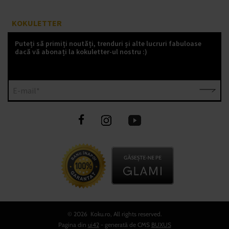
KOKULETTER
Puteți să primiți noutăți, trenduri și alte lucruri fabuloase
dacă vă abonați la kokuletter-ul nostru :)
E-mail*
©
2026 Koku.ro, All rights reserved.
Pagina din
ui42
- generată de CMS
BUXUS