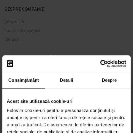
DESPRE COMPANIE
Despre noi
Formular de contact
Contact
TOTUL DESPRE CUMPĂRĂTURI
Sistem de loialitate
Termeni și condiții
Consimțământ
Detalii
Despre
Politica de Confidențialitate
Formular de plângere
Acest site utilizează cookie-uri
METODA DE TRANSPORT
Folosim cookie-uri pentru a personaliza conținutul și
Când voi primi produsele comandate?
anunțurile, pentru a oferi funcții de rețele sociale și pentru
De ce parfumuri de la noi?
a analiza traficul. De asemenea, le oferim partenerilor de
Rezistenta la apa
rețele sociale, de publicitate și de analize informații cu