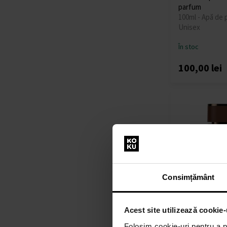
parfum
100ml - Apă de 
Unisex
În stoc
100,00 lei
Consimțământ
Lattafa Asad B
Acest site utilizează cookie-
de parfum - Te
100ml - Apă de 
Folosim cookie-uri pentru a pe