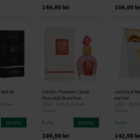
144,00 lei
106,00 le
i Apă de
Lattafa Thameen Candy
Lattafa Al N
Rose Apă de parfum
parfum
parfum -
100ml - Apă de parfum -
100ml - Apă d
Unisex
Unisex
Detaliu
Detaliu
În stoc
În stoc
100,00 lei
142,00 le