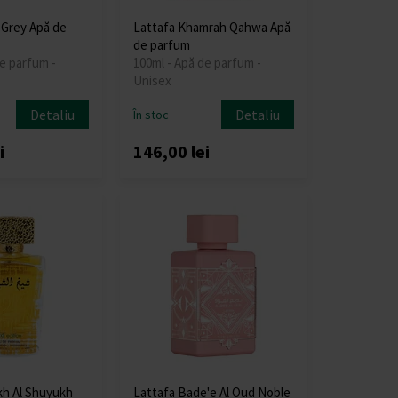
 Grey Apă de
Lattafa Khamrah Qahwa Apă
de parfum
e parfum -
100ml - Apă de parfum -
Unisex
Detaliu
Detaliu
În stoc
i
146,00 lei
kh Al Shuyukh
Lattafa Bade'e Al Oud Noble