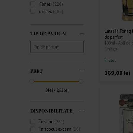
Femei
(226)
unisex
(180)
Lattafa Teriaq
TIP DE PARFUM
de parfum
100ml - Apă de 
Unisex
În stoc
PREȚ
189,00 lei
0lei - 263lei
DISPONIBILITATE
În stoc
(231)
În stocul extern
(16)