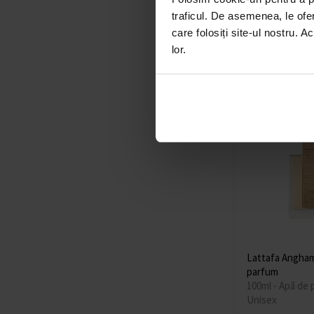
Bărbați
traficul. De asemenea, le ofer
care folosiți site-ul nostru. A
În stoc
lor.
130,00 lei
Lattafa Angha
parfum
100ml - Apă de 
Unisex