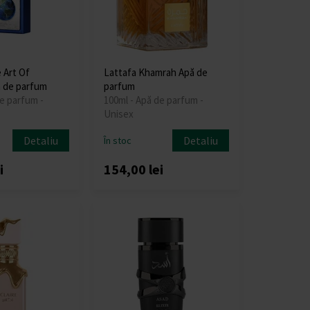
 Art Of
Lattafa Khamrah Apă de
 de parfum
parfum
e parfum -
100ml - Apă de parfum -
Unisex
Detaliu
Detaliu
În stoc
i
154,00 lei