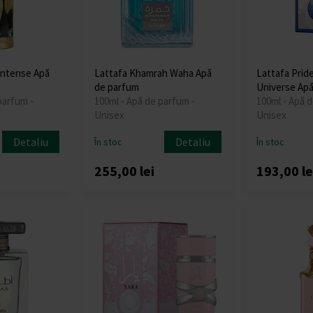
 Intense Apă
Lattafa Khamrah Waha Apă
Lattafa Pride
de parfum
Universe Apă
parfum -
100ml - Apă de parfum -
100ml - Apă d
Unisex
Unisex
Detaliu
Detaliu
În stoc
În stoc
255,00 lei
193,00 le