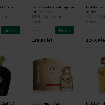
ud Apă de
Lattafa Vintage Radio Apa de
Lattafa Liam
parfum - Tester
parfum
parfum -
100ml - Apă de parfum -
100ml - Apă d
Unisex
Unisex
Detaliu
Detaliu
În stoc
În stoc
118,00 lei
124,00 le
t Oud Apă de
Lattafa Emeer Apă de
Lattafa Shei