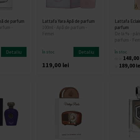
Apă de parfum
Lattafa Yara Apă de parfum
Lattafa Eclai
arfum -
100ml - Apă de parfum -
parfum
Femei
De la % - pân
parfum - Fem
Detaliu
Detaliu
În stoc
În stoc
148,00 
de la
119,00 lei
189,00 le
la