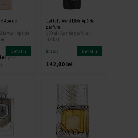
re Apa de
Lattafa Asad Elixir Apă de
parfum
ă la %s - Apă de
100ml - Apă de parfum -
ei
Bărbați
Detaliu
Detaliu
În stoc
lei
până
142,00 lei
i