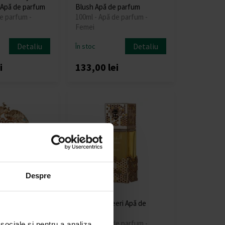
 Apă de parfum
Blush Apă de parfum
e parfum -
100ml - Apă de parfum -
Femei
Detaliu
Detaliu
În stoc
i
133,00 lei
Despre
f Apă de parfum
Lattafa Atheeri Apă de
e parfum -
parfum
100ml - Apă de parfum -
 sociale și pentru a analiza