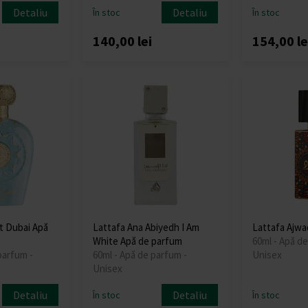
Detaliu
Detaliu
În stoc
În stoc
140,00 lei
154,00 le
t Dubai Apă
Lattafa Ana Abiyedh I Am
Lattafa Ajwa
White Apă de parfum
60ml - Apă de
parfum -
60ml - Apă de parfum -
Unisex
Unisex
Detaliu
Detaliu
În stoc
În stoc