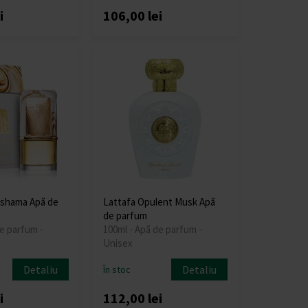
i
106,00 lei
ashama Apă de
Lattafa Opulent Musk Apă
de parfum
e parfum -
100ml - Apă de parfum -
Unisex
Detaliu
Detaliu
În stoc
i
112,00 lei