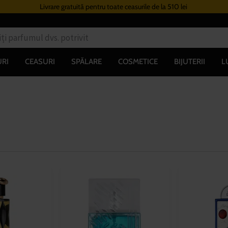
Livrare gratuită pentru toate ceasurile de la 510 lei
RI
CEASURI
SPĂLARE
COSMETICE
BIJUTERII
L