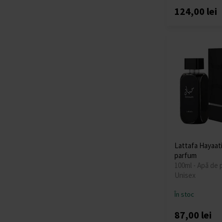
124,00 lei
Lattafa Hayaat
parfum
100ml - Apă de 
Unisex
În stoc
87,00 lei