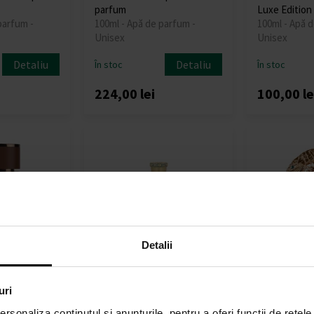
parfum
Luxe Edition
parfum -
100ml - Apă de parfum -
100ml - Apă d
Unisex
Unisex
Detaliu
Detaliu
În stoc
În stoc
224,00 lei
100,00 le
Detalii
ourbon Apa
Lattafa Victoria Apă de
Lattafa Afee
uri
ster
parfum
100ml - Apă d
parfum -
100ml - Apă de parfum -
Unisex
rsonaliza conținutul și anunțurile, pentru a oferi funcții de rețele