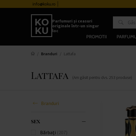
info@koku.ro
Sistem de loialitate
Parfumuri și ceasuri
originale într-un singur
loc
PROMOTII
PARFUMU
Branduri
Lattafa
Lattafa
(Am găsit pentru dvs.
253
produse
)
Branduri
SEX
Bărbați
(207)