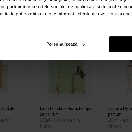
Unisex
im partenerilor de rețele sociale, de publicitate și de analize info
ceștia le pot combina cu alte informații oferite de dvs. sau culese î
Detaliu
Detaliu
În stoc
În stoc
144,00 lei
172,00 le
Personalizează
m Apă de
Lattafa Eclaire Pistache Apă
Lattafa Dyna
de parfum
parfum
parfum -
100ml - Apă de parfum -
100ml - Apă d
Unisex
Unisex