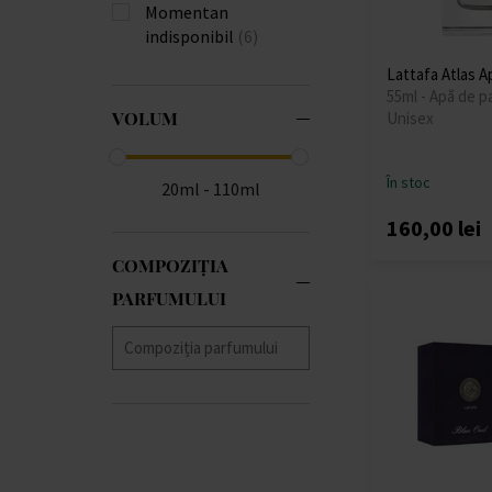
Momentan
indisponibil
(6)
Lattafa Atlas 
55ml - Apă de p
VOLUM
Unisex
În stoc
20ml - 110ml
160,00 lei
COMPOZIȚIA
PARFUMULUI