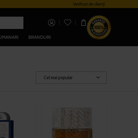
Sistem de loialitate
Verificat de clienți
Livrare gratuită pent
0,00 lei
UMANARI
BRANDURI
Cel mai popular