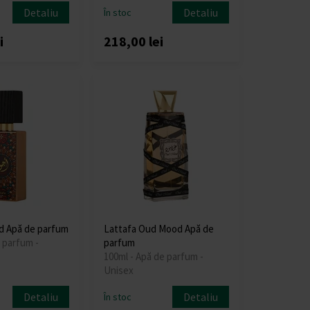
Detaliu
Detaliu
În stoc
i
218,00 lei
d Apă de parfum
Lattafa Oud Mood Apă de
 parfum -
parfum
100ml - Apă de parfum -
Unisex
Detaliu
Detaliu
În stoc