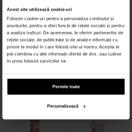
91,00 lei
97,00 lei
Acest site utilizează cookie-uri
Folosim cookie-uri pentru a personaliza conținutul și
anunțurile, pentru a oferi funcții de rețele sociale și pentru
a analiza traficul. De asemenea, le oferim partenerilor de
rețele sociale, de publicitate și de analize informații cu
privire la modul în care folosiți site-ul nostru. Aceștia le
pot combina cu alte informații oferite de dvs. sau culese
Wild Vanilla Bean &
Wild Body Wash Bee Case
în urma folosirii serviciilor lor.
Buttercream Sunflower
Honey & Almond Gel de dus
Case Deostick
300ml - Gel de dus - Unisex
Deostick - Unisex
În stoc
În stoc
Permite toate
64,00 lei
de la
până
97,00 lei
97,00 lei
la
Personalizează