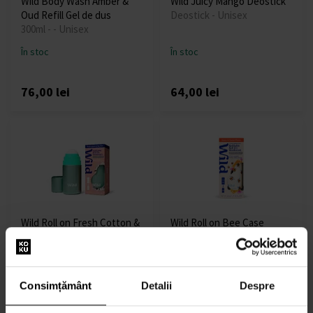
Wild Body Wash Amber &
Wild Juicy Mango Deostick
Oud Refill Gel de dus
Deostick - Unisex
300ml - - Unisex
În stoc
În stoc
76,00 lei
64,00 lei
Wild Roll on Fresh Cotton &
Wild Roll on Bee Case
Sea Salt
Honey & Cactus Deodorant
Deostick - Unisex
50ml - Deostick - Unisex
În stoc
În stoc
Consimțământ
Detalii
Despre