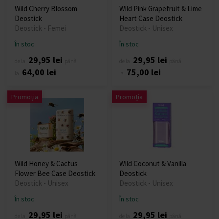
Wild Cherry Blossom
Wild Pink Grapefruit & Lime
Deostick
Heart Case Deostick
Deostick - Femei
Deostick - Unisex
În stoc
În stoc
29,95 lei
29,95 lei
de la
până
de la
până
64,00 lei
75,00 lei
la
la
Promoția
Promoția
Wild Honey & Cactus
Wild Coconut & Vanilla
Flower Bee Case Deostick
Deostick
Deostick - Unisex
Deostick - Unisex
În stoc
În stoc
29,95 lei
29,95 lei
de la
până
de la
până