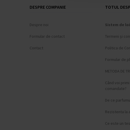
DESPRE COMPANIE
TOTUL DESP
Despre noi
Sistem de loi
Formular de contact
Termeni și cond
Contact
Politica de Con
Formular de p
METODA DE T
Când voi prim
comandate?
De ce parfumur
Rezistenta la 
Ce este un te