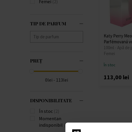
Femei
(2)
TIP DE PARFUM
Katy Perry Me
Parfémovaná v
100ml - Apă de 
Femei
PREȚ
În stoc
113,00 lei
0lei - 113lei
DISPONIBILITATE
În stoc
(2)
Momentan
indisponibil
(1)