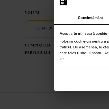
VOLUM
Consimțământ
100ml - 101ml
Acest site utilizează cookie-
Folosim cookie-uri pentru a pe
COMPOZIȚIA
traficul. De asemenea, le ofer
PARFUMULUI
care folosiți site-ul nostru. A
lor.