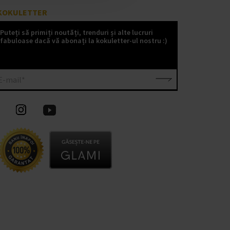
KOKULETTER
Puteți să primiți noutăți, trenduri și alte lucruri
fabuloase dacă vă abonați la kokuletter-ul nostru :)
E-mail*