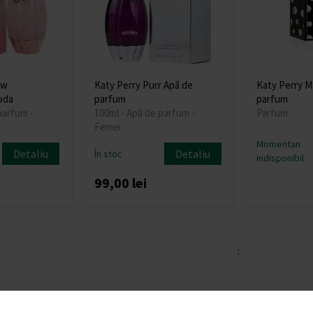
ow
Katy Perry Purr Apă de
Katy Perry M
oda
parfum
parfum
parfum -
100ml - Apă de parfum -
Parfum
Femei
Momentan
Detaliu
Detaliu
În stoc
indisponibil
99,00 lei
: