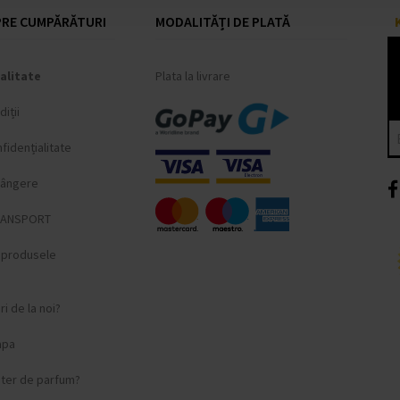
RE CUMPĂRĂTURI
MODALITĂȚI DE PLATĂ
alitate
Plata la livrare
iții
fidențialitate
lângere
RANSPORT
i produsele
i de la noi?
apa
ster de parfum?