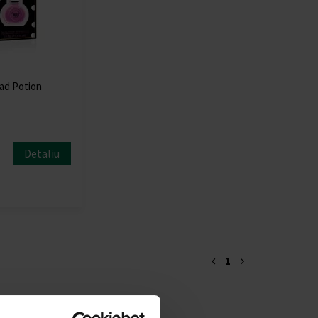
ad Potion
Detaliu
1