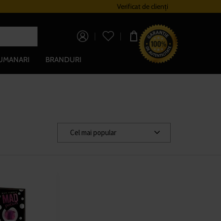
Sistem de loialitate
Verificat de clienți
Livrare gratuită pe
0,00 lei
UMANARI
BRANDURI
Cel mai popular