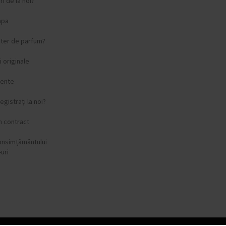
i de la noi?
apa
ster de parfum?
 originale
vente
egistrați la noi?
n contract
onsimțământului
uri