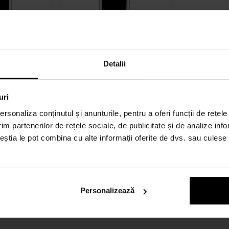
ero Apă de
Jeroboam Ligno Apă de
parfum
Detalii
arfum -
30ml - Apă de parfum -
Unisex
Expediem până
uri
Detaliu
Detaliu
în 13.08.
rsonaliza conținutul și anunțurile, pentru a oferi funcții de rețele
414,00 lei
im partenerilor de rețele sociale, de publicitate și de analize info
ceștia le pot combina cu alte informații oferite de dvs. sau culese î
:
Personalizează