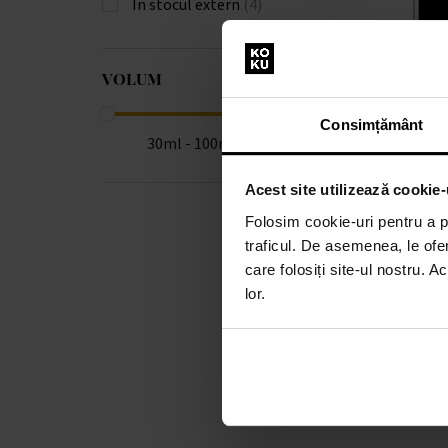
În stocul extern
(4)
VOLUM
Jeroboam Vesp
parfum
Consimțământ
30ml - Apă de p
30ml - 100ml
Bărbați
Expediem până
Acest site utilizează cookie-
în 13.08.
Folosim cookie-uri pentru a pe
413,00 lei
traficul. De asemenea, le ofer
care folosiți site-ul nostru. A
lor.