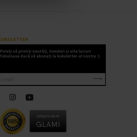
KOKULETTER
Puteți să primiți noutăți, trenduri și alte lucruri
fabuloase dacă vă abonați la kokuletter-ul nostru :)
E-mail*