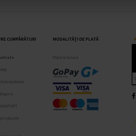
RE CUMPĂRĂTURI
MODALITĂȚI DE PLATĂ
alitate
Plata la livrare
iții
fidențialitate
lângere
RANSPORT
i produsele