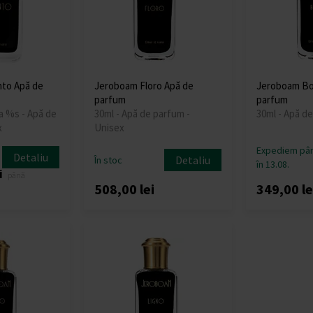
nto Apă de
Jeroboam Floro Apă de
Jeroboam Bo
parfum
parfum
la %s - Apă de
30ml - Apă de parfum -
30ml - Apă d
x
Unisex
Expediem pâ
Detaliu
Detaliu
În stoc
în 13.08.
i
până
508,00 lei
349,00 le