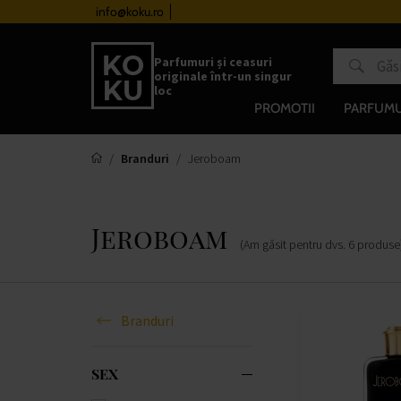
urile de la 510 lei
info@koku.ro
Sistem de loialitate
Parfumuri și ceasuri
originale într-un singur
loc
PROMOTII
PARFUMU
Branduri
Jeroboam
Jeroboam
(Am găsit pentru dvs.
6
produse
Branduri
SEX