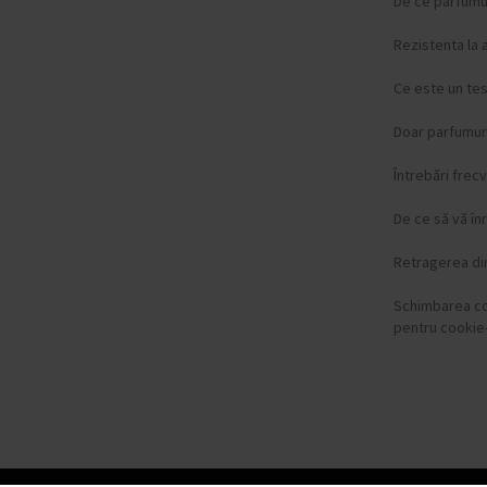
De ce parfumur
Rezistenta la 
Ce este un te
Doar parfumuri
Întrebări frec
De ce să vă înr
Retragerea di
Schimbarea c
pentru cookie-