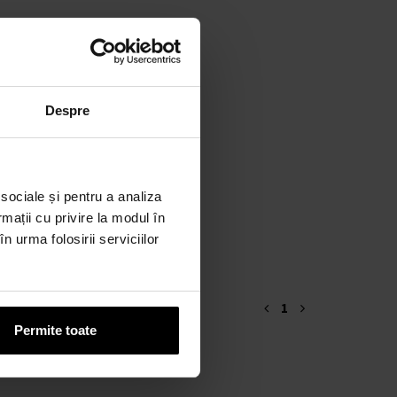
Despre
 sociale și pentru a analiza
rmații cu privire la modul în
n urma folosirii serviciilor
1
Permite toate