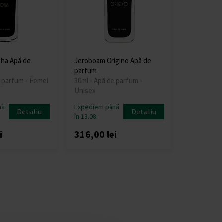
ha Apă de
Jeroboam Origino Apă de
parfum
e parfum - Femei
30ml - Apă de parfum -
Unisex
nă
Expediem până
Detaliu
Detaliu
în 13.08.
i
316,00 lei