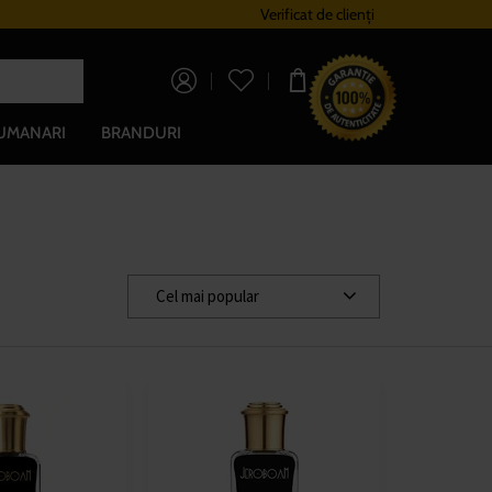
Sistem de loialitate
Verificat de clienți
Livrare gratuită pe
0,00 lei
UMANARI
BRANDURI
Cel mai popular