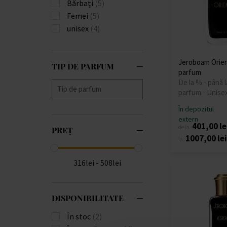
Bărbați
(5)
Femei
(5)
unisex
(4)
Jeroboam Orie
TIP DE PARFUM
parfum
De la % - până 
parfum - Unise
În depozitul
extern
401,00 le
de la
PREȚ
1007,00 lei
la
316lei - 508lei
DISPONIBILITATE
În stoc
(2)