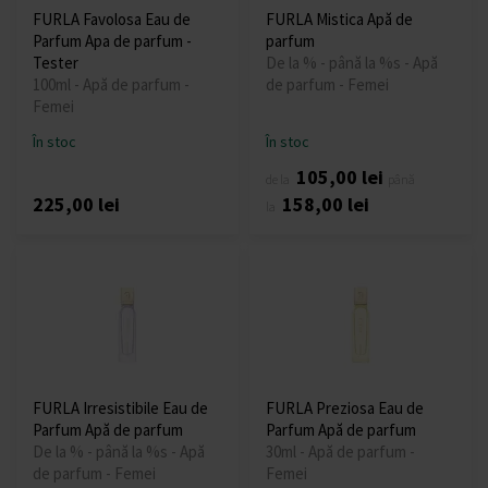
FURLA Favolosa Eau de
FURLA Mistica Apă de
Parfum Apa de parfum -
parfum
Tester
De la % - până la %s - Apă
100ml - Apă de parfum -
de parfum - Femei
Femei
În stoc
În stoc
105,00 lei
de la
până
225,00 lei
158,00 lei
la
FURLA Irresistibile Eau de
FURLA Preziosa Eau de
Parfum Apă de parfum
Parfum Apă de parfum
De la % - până la %s - Apă
30ml - Apă de parfum -
de parfum - Femei
Femei