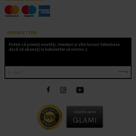
KOKULETTER
Puteți să primiți noutăți, trenduri și alte lucruri fabuloase
dacă vă abonați la kokuletter-ul nostru :)
E-mail*