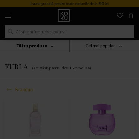
Livrare gratuită pentru toate ceasurile de la 510 lei
Parfumuri
și
ceasuri
originale
într-
un
singur
Filtru produse
Cel mai popular
loc
Branduri
FURLA
FURLA
(Am găsit pentru dvs.
15
produse
)
Branduri