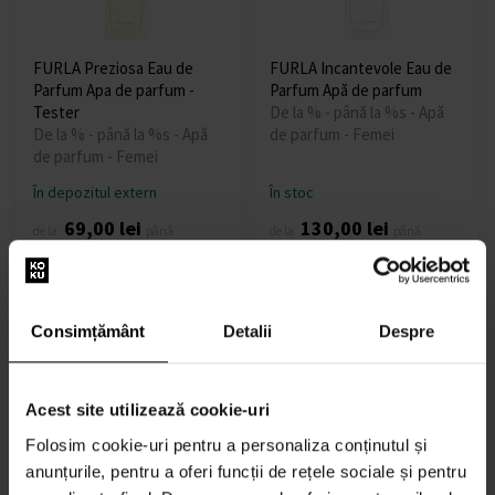
FURLA Preziosa Eau de
FURLA Incantevole Eau de
Parfum Apa de parfum -
Parfum Apă de parfum
Tester
De la % - până la %s - Apă
De la % - până la %s - Apă
de parfum - Femei
de parfum - Femei
În depozitul extern
În stoc
69,00 lei
130,00 lei
de la
până
de la
până
213,00 lei
234,00 lei
la
la
Consimțământ
Detalii
Despre
Acest site utilizează cookie-uri
Folosim cookie-uri pentru a personaliza conținutul și
FURLA Meravigliosa Eau de
FURLA Unica Eau de Parfum
anunțurile, pentru a oferi funcții de rețele sociale și pentru
Parfum Apă de parfum
Apă de parfum