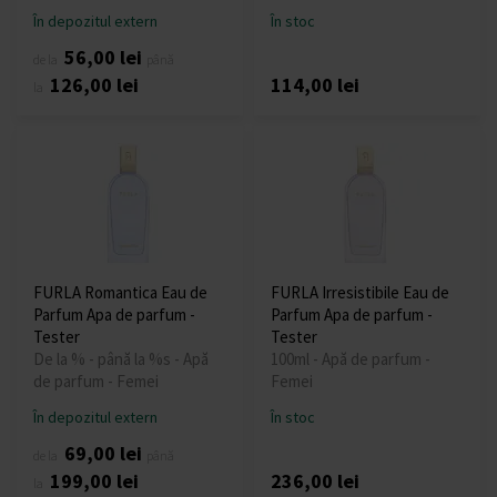
În depozitul extern
În stoc
56,00 lei
de la
până
126,00 lei
114,00 lei
la
FURLA Romantica Eau de
FURLA Irresistibile Eau de
Parfum Apa de parfum -
Parfum Apa de parfum -
Tester
Tester
De la % - până la %s - Apă
100ml - Apă de parfum -
de parfum - Femei
Femei
În depozitul extern
În stoc
69,00 lei
de la
până
199,00 lei
236,00 lei
la