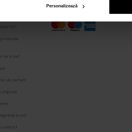
fidențialitate
Personalizează
lângere
RANSPORT
i produsele
i de la noi?
apa
ster de parfum?
 originale
vente
egistrați la noi?
n contract