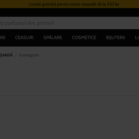
Livrare gratuită pentru toate ceasurile de la 510 lei
RI
CEASURI
SPĂLARE
COSMETICE
BIJUTERII
L
 ȘANSĂ
Enneagram