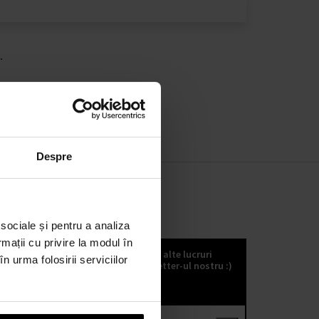
.
Despre
 sociale și pentru a analiza
KOKULETTER
rmații cu privire la modul în
Puteți să primiți noutăți, trenduri și alte lucruri
n urma folosirii serviciilor
fabuloase dacă vă abonați la kokuletter-ul nostru :)