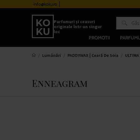
urile de la 510 lei
info@koku.ro
Sistem de loialitate
Parfumuri și ceasuri
originale într-un singur
loc
PROMOTII
PARFUMU
Lumânări
PADDYWAX | Ceară De Soia
ULTIMA
Enneagram