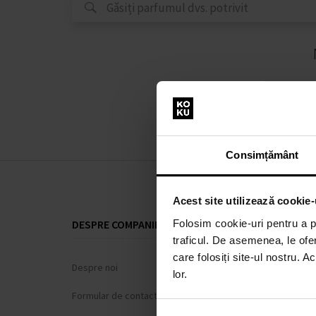
Consimțământ
Acest site utilizează cookie-
Folosim cookie-uri pentru a pe
DESPRE COMPANIE
TOTUL DESP
traficul. De asemenea, le ofer
care folosiți site-ul nostru. A
Despre noi
Sistem de loi
lor.
Formular de contact
Termeni și cond