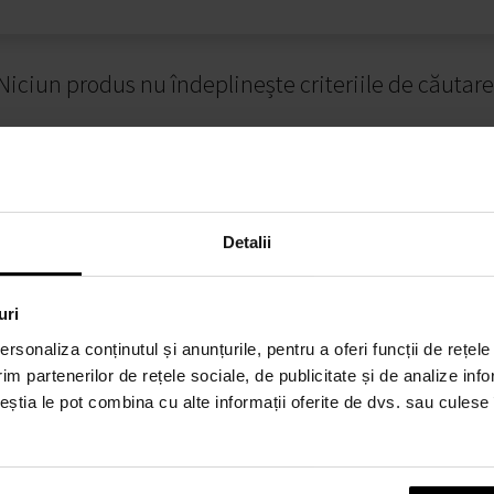
Niciun produs nu îndeplinește criteriile de căutare
Detalii
uri
rsonaliza conținutul și anunțurile, pentru a oferi funcții de rețele
RE CUMPĂRĂTURI
MODALITĂȚI DE PLATĂ
im partenerilor de rețele sociale, de publicitate și de analize info
ceștia le pot combina cu alte informații oferite de dvs. sau culese î
alitate
Plata la livrare
iții