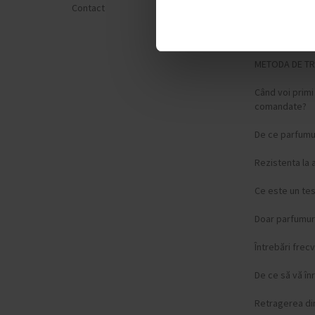
Contact
Politica de Con
Formular de p
METODA DE T
Când voi prim
comandate?
De ce parfumur
Rezistenta la 
Ce este un te
Doar parfumuri
Întrebări frec
De ce să vă înr
Retragerea di