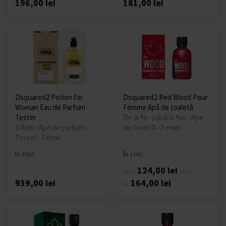
196,00 lei
181,00 lei
Dsquared2 Potion for
Dsquared2 Red Wood Pour
Woman Eau de Parfum -
Femme Apă de toaletă
Tester
De la % - până la %s - Ape
100ml - Ape de parfum -
de toaletă - Femei
Tester - Femei
În stoc
În stoc
124,00 lei
de la
până
939,00 lei
164,00 lei
la