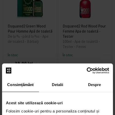
Dsquared2 Green Wood
Dsquared2 Red Wood Pour
Pour Homme Apă de toaletă
Femme Apa de toaletă -
De la % - până la %s - Ape
Tester
de toaletă - Bărbați
100ml - Ape de toaletă -
Tester - Femei
În stoc
În stoc
39,00 lei
de la
până
169,00 lei
160,00 lei
la
Consimțământ
Detalii
Despre
Acest site utilizează cookie-uri
Folosim cookie-uri pentru a personaliza conținutul și