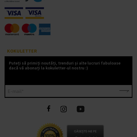
KOKULETTER
Puteți să primiți noutăți, trenduri și alte lucruri fabuloase
dacă vă abonați la kokuletter-ul nostru :)
E-mail*