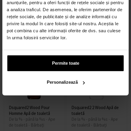
anunțurile, pentru a oferi funcții de rețele sociale și pentru
Dsquared2 Wood Pour
Dsquared2 Wood Pour
Femme Apă de toaletă
Femme Apa de toaletă -
a analiza traficul. De asemenea, le oferim partenerilor de
De la % - până la %s - Ape
Tester
rețele sociale, de publicitate și de analize informații cu
de toaletă - Femei
100ml - Ape de toaletă -
privire la modul în care folosiți site-ul nostru. Aceștia le
Tester - Femei
pot combina cu alte informații oferite de dvs. sau culese
În stoc
În stoc
în urma folosirii serviciilor lor.
115,00 lei
de la
până
229,00 lei
178,00 lei
la
Permite toate
Personalizează
Dsquared2 Wood Pour
Dsquared2 2 Wood Apă de
Homme Apă de toaletă
toaletă
De la % - până la %s - Ape
De la % - până la %s - Ape
de toaletă - Bărbați
de toaletă - Bărbați