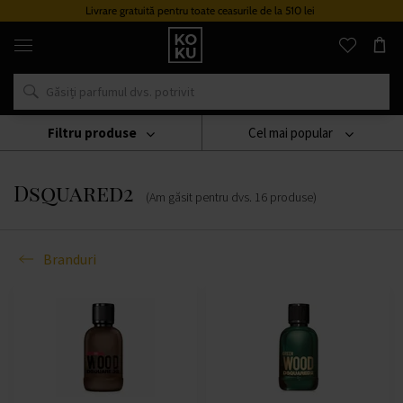
Livrare gratuită pentru toate ceasurile de la 510 lei
Parfumuri
și
ceasuri
originale
într-
un
singur
Filtru produse
Cel mai popular
loc
Branduri
Dsquared2
Dsquared2
(Am găsit pentru dvs.
16
produse
)
Branduri