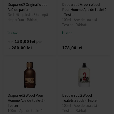
Dsquared2 Original Wood
Dsquared2 Green Wood
Apă de parfum
Pour Homme Apa de toaletă
De la % - până la %s - Apă
- Tester
de parfum - Bărbați
100ml - Ape de toaletă -
Tester - Bărbați
În stoc
În stoc
153,00 lei
de la
până
280,00 lei
178,00 lei
la
Dsquared2 Wood Pour
Dsquared2 2 Wood
Homme Apa de toaletă -
Toaletná voda - Tester
Tester
100ml - Ape de toaletă -
100ml - Ape de toaletă -
Tester - Bărbați