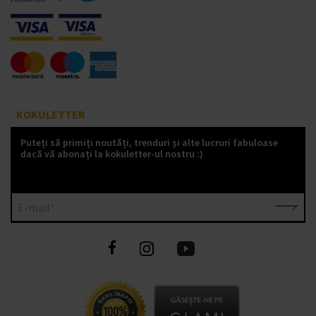
KOKULETTER
Puteți să primiți noutăți, trenduri și alte lucruri fabuloase
dacă vă abonați la kokuletter-ul nostru :)
E-mail*