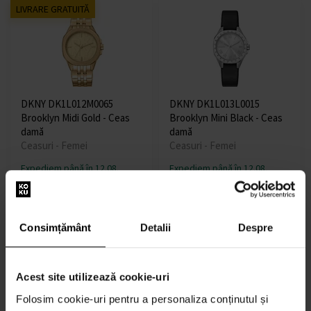
LIVRARE GRATUITĂ
DKNY DK1L012M0065
DKNY DK1L013L0015
Brooklyn Midi Gold - Ceas
Brooklyn Mini Black - Ceas
damă
damă
Ceasuri - Femei
Ceasuri - Femei
Expediem până în 12.08.
Expediem până în 12.08.
586,00 lei
507,00 lei
Consimțământ
Detalii
Despre
LIVRARE GRATUITĂ
Acest site utilizează cookie-uri
Folosim cookie-uri pentru a personaliza conținutul și