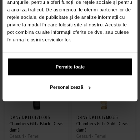
anunțurile, pentru a oferi funcții de rețele sociale și pentru
a analiza traficul. De asemenea, le oferim partenerilor de
DKNY DK1L013L0025
DKNY DK1L016L0015
rețele sociale, de publicitate și de analize informații cu
Brooklyn Mini Light Brown
Chambers Midi Black - Ceas
Ceasuri - Femei
damă
privire la modul în care folosiți site-ul nostru. Aceștia le
Ceasuri - Femei
pot combina cu alte informații oferite de dvs. sau culese
în urma folosirii serviciilor lor.
Expediem până în 12.08.
Expediem până în 12.08.
547,00 lei
468,00 lei
Permite toate
LIVRARE GRATUITĂ
Personalizează
DKNY DK1L017L0015
DKNY DK1L017M0055
Chambers Glitz Black - Ceas
Chambers Glitz Gold - Ceas
damă
damă
Ceasuri - Femei
Ceasuri - Femei