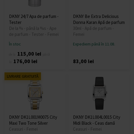
DKNY 24/7 Apa de parfum -
DKNY Be Extra Delicious
Tester
Donna Karan Apă de parfum
De la % - până la %s - Ape
30ml - Apă de parfum -
de parfum - Tester - Femei
Femei
În stoc
Expediem până în 11.08.
115,00 lei
de la
până
176,00 lei
83,00 lei
la
LIVRARE GRATUITĂ
DKNY DK1L001M0075 City
DKNY DK1L004L0015 City
Maxi Two Tone Silver
Midi Black - Ceas damă
Ceasuri - Femei
Ceasuri - Femei