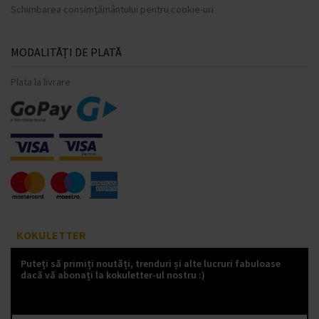
Schimbarea consimțământului pentru cookie-uri
MODALITĂȚI DE PLATĂ
Plata la livrare
KOKULETTER
Puteți să primiți noutăți, trenduri și alte lucruri fabuloase
dacă vă abonați la kokuletter-ul nostru :)