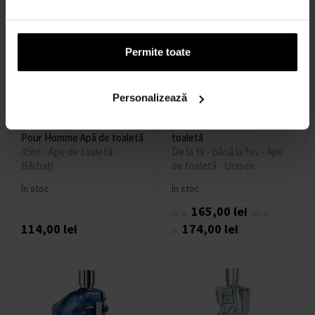
Permite toate
Personalizează
Diesel Spirit Of The Brave
Diesel D By Diesel Apă de
Pour Homme Apă de toaletă
toaletă
35ml - Ape de toaletă -
De la % - până la %s - Ape
Bărbați
de toaletă - Unisex
În stoc
În stoc
165,00 lei
de la
până
114,00 lei
174,00 lei
la