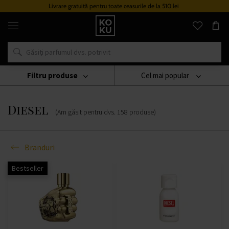
Livrare gratuită pentru toate ceasurile de la 510 lei
Parfumuri
și
ceasuri
originale
într-
un
singur
Filtru produse
Cel mai popular
loc
Branduri
Diesel
Diesel
(Am găsit pentru dvs.
158
produse
)
Branduri
Bestseller