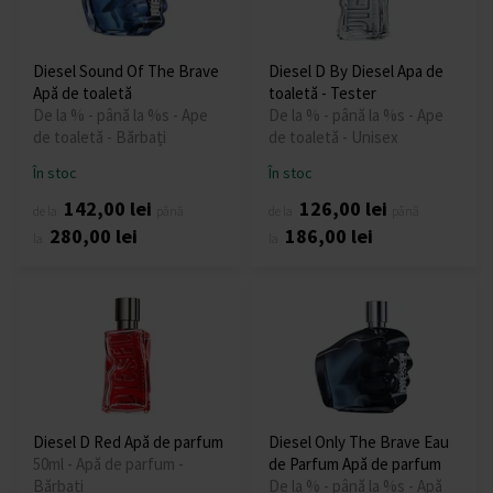
Diesel Sound Of The Brave
Diesel D By Diesel Apa de
Apă de toaletă
toaletă - Tester
De la % - până la %s - Ape
De la % - până la %s - Ape
de toaletă - Bărbați
de toaletă - Unisex
În stoc
În stoc
142,00 lei
126,00 lei
de la
până
de la
până
280,00 lei
186,00 lei
la
la
Diesel D Red Apă de parfum
Diesel Only The Brave Eau
50ml - Apă de parfum -
de Parfum Apă de parfum
Bărbați
De la % - până la %s - Apă