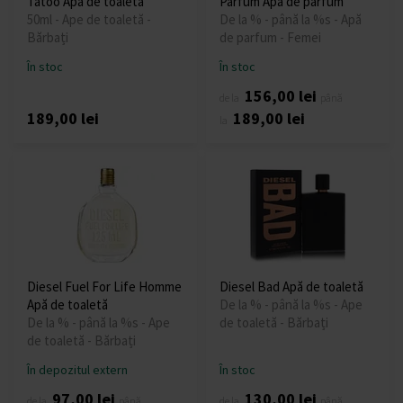
Tatoo Apă de toaletă
Parfum Apă de parfum
50ml - Ape de toaletă -
De la % - până la %s - Apă
Bărbați
de parfum - Femei
În stoc
În stoc
156,00 lei
de la
până
189,00 lei
189,00 lei
la
Diesel Fuel For Life Homme
Diesel Bad Apă de toaletă
Apă de toaletă
De la % - până la %s - Ape
De la % - până la %s - Ape
de toaletă - Bărbați
de toaletă - Bărbați
În depozitul extern
În stoc
97,00 lei
130,00 lei
de la
până
de la
până