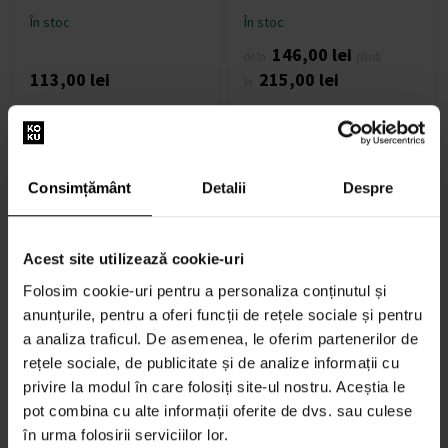
În stoc
În stoc
146,00 lei
de la
până
113,00 lei
215,00 lei
la
Consimțământ
Detalii
Despre
Acest site utilizează cookie-uri
Diesel Loverdose L´Eau
Diesel Spirit Of The Brave
Eau de Toilette - Tester
Pour Homme Apa de toaletă
Folosim cookie-uri pentru a personaliza conținutul și
75ml - Ape de toaletă -
- Tester
anunțurile, pentru a oferi funcții de rețele sociale și pentru
Tester - Femei
75ml - Ape de toaletă -
a analiza traficul. De asemenea, le oferim partenerilor de
Tester - Bărbați
rețele sociale, de publicitate și de analize informații cu
În stoc
În stoc
privire la modul în care folosiți site-ul nostru. Aceștia le
pot combina cu alte informații oferite de dvs. sau culese
195,00 lei
182,00 lei
în urma folosirii serviciilor lor.