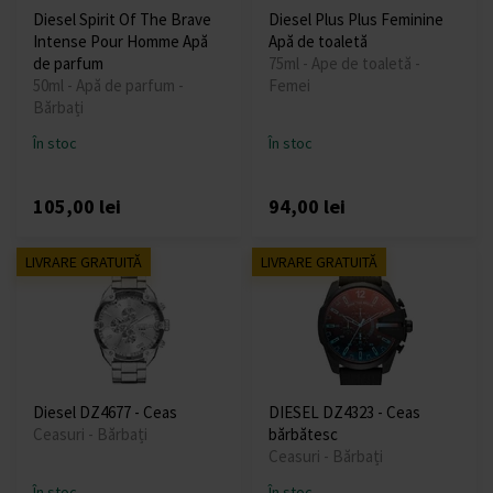
Diesel Spirit Of The Brave
Diesel Plus Plus Feminine
Intense Pour Homme Apă
Apă de toaletă
de parfum
75ml - Ape de toaletă -
50ml - Apă de parfum -
Femei
Bărbați
În stoc
În stoc
105,00 lei
94,00 lei
LIVRARE GRATUITĂ
LIVRARE GRATUITĂ
Diesel DZ4677 - Ceas
DIESEL DZ4323 - Ceas
Ceasuri - Bărbați
bărbătesc
Ceasuri - Bărbați
În stoc
În stoc