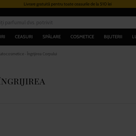
Livrare gratuită pentru toate ceasurile de la 510 lei
RI
CEASURI
SPĂLARE
COSMETICE
BIJUTERII
L
tocosmetice - Îngrijirea Corpului
ngrijirea