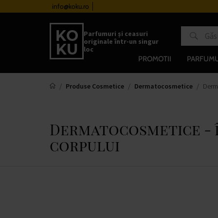
urile de la 510 lei
info@koku.ro
Sistem de loialitate
Parfumuri și ceasuri
originale într-un singur
loc
PROMOTII
PARFUMU
Produse Cosmetice
Dermatocosmetice
Derma
Dermatocosmetice - î
corpului