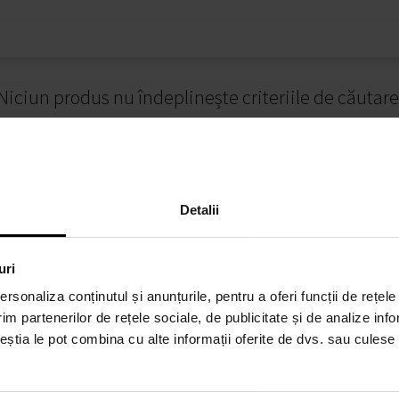
Niciun produs nu îndeplinește criteriile de căutare
Detalii
uri
rsonaliza conținutul și anunțurile, pentru a oferi funcții de rețele
RE CUMPĂRĂTURI
MODALITĂȚI DE PLATĂ
im partenerilor de rețele sociale, de publicitate și de analize info
ceștia le pot combina cu alte informații oferite de dvs. sau culese î
alitate
Plata la livrare