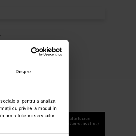
.
Despre
 sociale și pentru a analiza
KOKULETTER
rmații cu privire la modul în
n urma folosirii serviciilor
Puteți să primiți noutăți, trenduri și alte lucruri
fabuloase dacă vă abonați la kokuletter-ul nostru :)