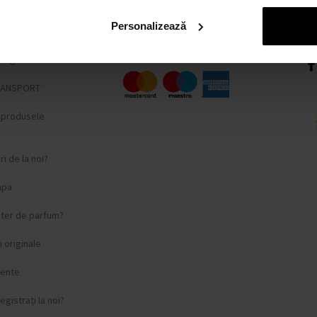
iții
Personalizează
fidențialitate
lângere
RANSPORT
i produsele
i de la noi?
apa
ster de parfum?
 originale
vente
egistrați la noi?