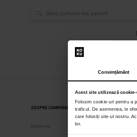
Consimțământ
Acest site utilizează cookie-
Folosim cookie-uri pentru a pe
DESPRE COMPANIE
TOTUL DESP
traficul. De asemenea, le ofer
care folosiți site-ul nostru. A
lor.
Despre noi
Sistem de loi