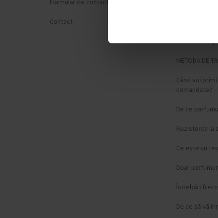
Formular de contact
Termeni și cond
Contact
Politica de Con
Formular de p
METODA DE T
Când voi prim
comandate?
De ce parfumur
Rezistenta la 
Ce este un te
Doar parfumuri
Întrebări frec
De ce să vă înr