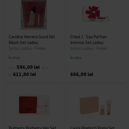
Carolina Herrera Good Girl
Chloé L´Eau Parfum
Blush Set cadou
Intense Set cadou
Seturi cadou - Femei
Seturi cadou - Femei
În stoc
În stoc
586,00 lei
de la
până
611,00 lei
606,00 lei
la
Burberry Burberry Her Set
Laura Biagiotti Roma Set