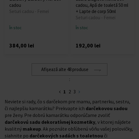
cadou
cadou, Apă de toaletă 50 ml
Seturi cadou - Femei
+ Lapte de corp 50ml
Seturi cadou - Femei
În stoc
În stoc
384,00 lei
192,00 lei
Afișează alte 48 produse
:
1
2
3
Neviete si rady, čo s darčekom pre mamu, partnerku, sestru,
či najlepšiu kamarátku? Prekvapte ich
darčekovou sadou
pre ženy. Pre dobrú kamarátku odporúčame zvoliť
darčekovú sadu dekoratívnej kozmetiky
, v ktorej nájdete
kvalitný
makeup
. Ak poznáte obľúbenú vôňu vašej polovičky,
siahnite po
darčekových sadách s toaletnou
či