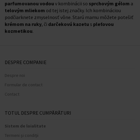
parfumovanou vodou
v kombinácii so
sprchovým gélom
a
telovým mliekom
od tej istej značky. Ich kombináciou
podčiarknete zmyselnosť vône. Starú mamu môžete potešiť
krémom na ruky
, či
darčekovú kazetu
s
pleťovou
kozmetikou
.
DESPRE COMPANIE
Despre noi
Formular de contact
Contact
TOTUL DESPRE CUMPĂRĂTURI
Sistem de loialitate
Termeni și condiții