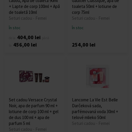
cadou, Apă de toaletă 90ml
Gaultier Classique, apa de
+ Lapte de corp 100ml + Apă
toaleta 50ml + lotiune de
de toaletă 10ml
corp 75ml
Seturi cadou - Femei
Seturi cadou - Femei
În stoc
În stoc
404,00 lei
de la
până
456,00 lei
254,00 lei
la
Set cadou Versace Crystal
Lancome La Vie Est Belle
Noir, apa de parfum 90 ml +
Darčeková sada,
lotiune de corp 100 ml + gel
parfémovaná voda 30ml +
de dus 100 ml + apa de
telové mlieko 50ml
parfum 5 ml
Seturi cadou - Femei
Seturi cadou - Femei