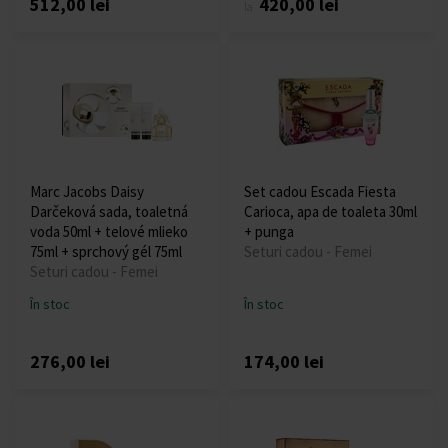
512,00 lei
420,00 lei
la
Marc Jacobs Daisy
Set cadou Escada Fiesta
Darčeková sada, toaletná
Carioca, apa de toaleta 30ml
voda 50ml + telové mlieko
+ punga
75ml + sprchový gél 75ml
Seturi cadou - Femei
Seturi cadou - Femei
În stoc
În stoc
276,00 lei
174,00 lei