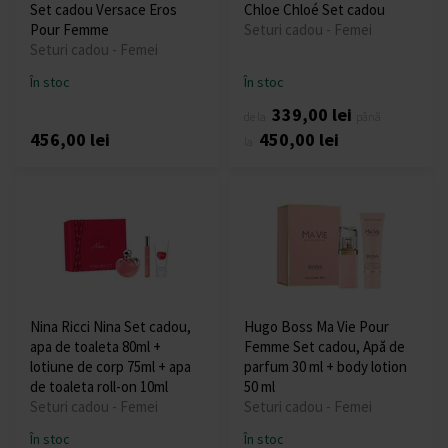
Set cadou Versace Eros
Chloe Chloé Set cadou
Pour Femme
Seturi cadou - Femei
Seturi cadou - Femei
În stoc
În stoc
339,00 lei
de la
până
456,00 lei
450,00 lei
la
Nina Ricci Nina Set cadou,
Hugo Boss Ma Vie Pour
apa de toaleta 80ml +
Femme Set cadou, Apă de
lotiune de corp 75ml + apa
parfum 30 ml + body lotion
de toaleta roll-on 10ml
50 ml
Seturi cadou - Femei
Seturi cadou - Femei
În stoc
În stoc