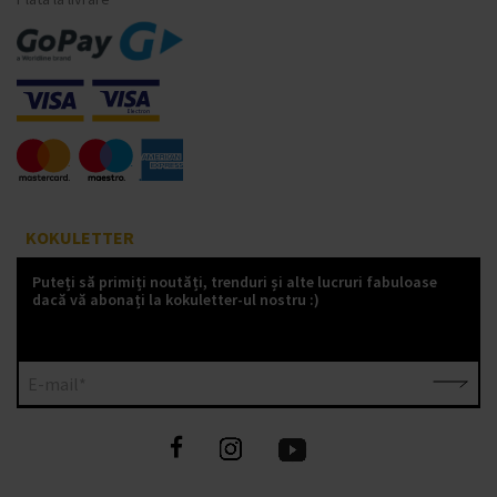
KOKULETTER
Puteți să primiți noutăți, trenduri și alte lucruri fabuloase
dacă vă abonați la kokuletter-ul nostru :)
E-mail*