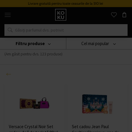
le de la 510 lei
Sistem de loialitate
Parfumuri
și
ceasuri
originale
într-
un
singur
Filtru produse
Cel mai popular
Darčekové sady pre ženy
loc
(Am găsit pentru dvs.
123
produse
)
Versace Crystal Noir Set
Set cadou Jean Paul