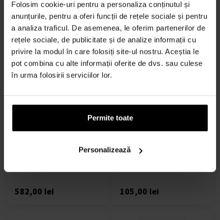
Folosim cookie-uri pentru a personaliza conținutul și
În stoc
În stoc
anunțurile, pentru a oferi funcții de rețele sociale și pentru
a analiza traficul. De asemenea, le oferim partenerilor de
237,00 lei
161,00 lei
rețele sociale, de publicitate și de analize informații cu
privire la modul în care folosiți site-ul nostru. Aceștia le
pot combina cu alte informații oferite de dvs. sau culese
în urma folosirii serviciilor lor.
Permite toate
Good Girl Very Good Girl Set
Zippo Fragrances Popzone
cadou
pentru setul ei cadou
Seturi cadou - Femei
Seturi cadou - Femei
Personalizează
În stoc
În stoc
582,00 lei
105,00 lei