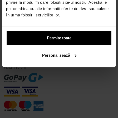
Ce este un tester de parfum?
privire la modul în care folosiți site-ul nostru. Aceștia le
pot combina cu alte informații oferite de dvs. sau culese
Doar parfumuri originale
în urma folosirii serviciilor lor.
Întrebări frecvente
De ce să vă înregistrați la noi?
Retragerea din contract
Permite toate
Schimbarea consimțământului pentru cookie-uri
Personalizează
MODALITĂȚI DE PLATĂ
Plata la livrare