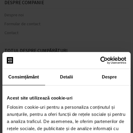
DESPRE COMPANIE
Despre noi
Formular de contact
Contact
TOTUL DESPRE CUMPĂRĂTURI
Sistem de loialitate
Termeni și condiții
Consimțământ
Detalii
Despre
Politica de Confidențialitate
Formular de plângere
Acest site utilizează cookie-uri
METODA DE TRANSPORT
Folosim cookie-uri pentru a personaliza conținutul și
Când voi primi produsele comandate?
anunțurile, pentru a oferi funcții de rețele sociale și pentru
De ce parfumuri de la noi?
a analiza traficul. De asemenea, le oferim partenerilor de
Rezistenta la apa
rețele sociale, de publicitate și de analize informații cu