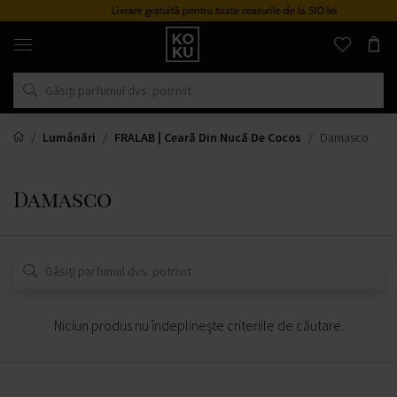
Livrare gratuită pentru toate ceasurile de la 510 lei
Parfumuri
și
ceasuri
originale
într-
un
singur
loc
Lumânări
FRALAB | Ceară Din Nucă De Cocos
Damasco
Damasco
Niciun produs nu îndeplinește criteriile de căutare.