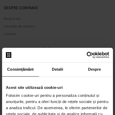
DESPRE COMPANIE
Despre noi
Formular de contact
Contact
TOTUL DESPRE CUMPĂRĂTURI
Sistem de loialitate
Termeni și condiții
Consimțământ
Detalii
Despre
Politica de Confidențialitate
Formular de plângere
Acest site utilizează cookie-uri
METODA DE TRANSPORT
Folosim cookie-uri pentru a personaliza conținutul și
Când voi primi produsele comandate?
anunțurile, pentru a oferi funcții de rețele sociale și pentru
De ce parfumuri de la noi?
a analiza traficul. De asemenea, le oferim partenerilor de
Rezistenta la apa
rețele sociale, de publicitate și de analize informații cu