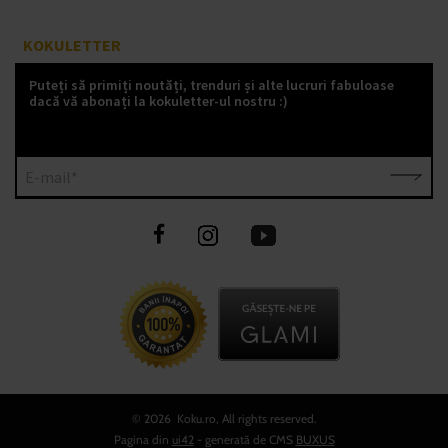
KOKULETTER
Puteți să primiți noutăți, trenduri și alte lucruri fabuloase
dacă vă abonați la kokuletter-ul nostru :)
E-mail*
©
2026 Koku.ro, All rights reserved.
Pagina din
ui42
- generată de CMS
BUXUS