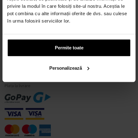
privire la modul în care folosiți site-ul nostru. Aceștia le
Ce este un tester de parfum?
pot combina cu alte informații oferite de dvs. sau culese
Doar parfumuri originale
în urma folosirii serviciilor lor.
Întrebări frecvente
De ce să vă înregistrați la noi?
Retragerea din contract
Permite toate
Schimbarea consimțământului pentru cookie-uri
Personalizează
MODALITĂȚI DE PLATĂ
Plata la livrare