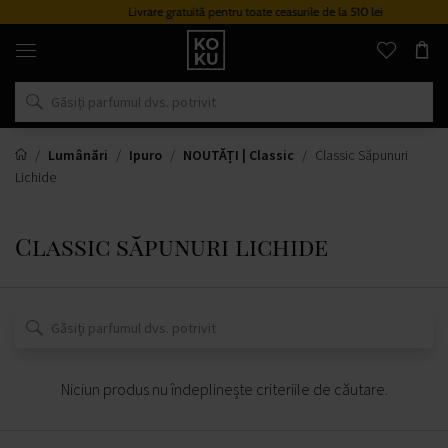
Livrare gratuită pentru toate ceasurile de la 510 lei
Parfumuri
și
ceasuri
originale
într-
un
singur
loc
Lumânări
Ipuro
NOUTĂȚI | Classic
Classic Săpunuri
Lichide
Classic săpunuri lichide
Niciun produs nu îndeplinește criteriile de căutare.