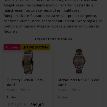
Alegeți ceasurile de damă maro din oferta noastră de la
mărci renumite, care se remarcă prin calitate și
funcționalitate. Ceasurile noastre sunt proiectate pentru
confort și durabilitate. Toate ceasurile sunt livrate rapid și la
prețuri avantajoase. Alegeți-le pe cele care vă vor bucura în
fiecare zi.
Afișează toată descrierea
Promoția
LIVRARE GRATUITĂ
Burberry BU9408 - Ceas
Michael Kors MK3418 - Ceas
damă
damă
Ceasuri - Femei
Ceasuri - Femei
În stoc
În stoc
1325,00 lei
899,00