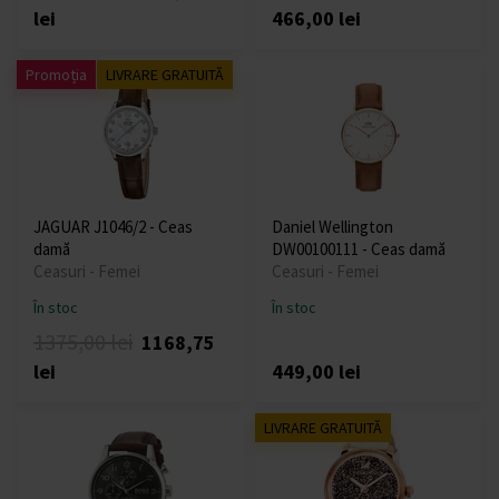
lei
466,00 lei
Promoția
LIVRARE GRATUITĂ
JAGUAR J1046/2 - Ceas
Daniel Wellington
damă
DW00100111 - Ceas damă
Ceasuri - Femei
Ceasuri - Femei
În stoc
În stoc
1375,00 lei
1168,75
lei
449,00 lei
LIVRARE GRATUITĂ