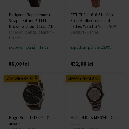
Perigaum Replacement
ETT ELS-11616-61L Gobi
Strap Leather P-1111
Solar Radio Controlled
Brown without Clasp 24 mm
Ladies Watch 34mm 5ATM
accesorii pentru ceasuri -
Ceasuri - Femei
Unisex
Expediem până în 13.08.
Expediem până în 13.08.
86,00 lei
432,00 lei
LIVRARE GRATUITĂ
LIVRARE GRATUITĂ
Hugo Boss 1513496 - Ceas
Michael Kors MK6245 - Ceas
unisex
damă