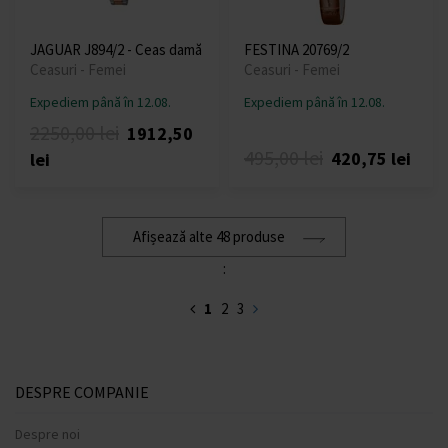
JAGUAR J894/2 - Ceas damă
FESTINA 20769/2
Ceasuri - Femei
Ceasuri - Femei
Expediem până în 12.08.
Expediem până în 12.08.
2250,00 lei
1912,50
495,00 lei
420,75 lei
lei
Afișează alte 48 produse
:
1
2
3
DESPRE COMPANIE
Despre noi