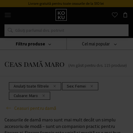
Livrare gratuită pentru toate ceasurile de la 510 lei
Parfumuri
și
ceasuri
originale
într-
un
singur
Filtru produse
Cel mai popular
loc
Ceasuri
Ceasuri Pentru Damă
Ceas Damă Maro
Ceas damă maro
(Am găsit pentru dvs.
115
produse
)
Anulați toate filtrele
Sex:
Femei
Culoare:
Maro
Ceasuri pentru damă
Ceasurile de damă maro sunt mai mult decât un simplu
accesoriu de modă – sunt un companion practic pentru
fiecare zi. Fiecare femeie este unică și merită ce e mai bun.