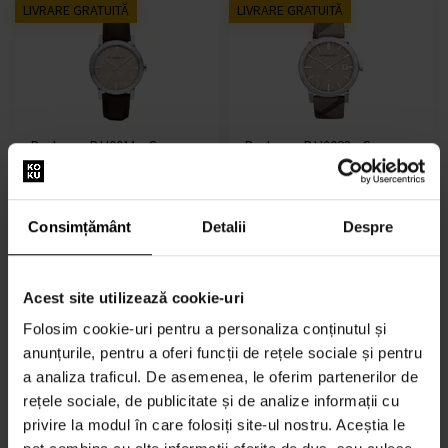
LIVRARE GRATUITĂ
LIVRARE GRATUITĂ
Burberry BU9011 - Ceas
Burberry BU9023 - Ceas
damă
damă
Ceasuri - Femei
Ceasuri - Femei
Expediem până în 07.09.
Expediem până în 07.09.
Consimțământ
Detalii
Despre
1450,00 lei
1450,00 lei
Acest site utilizează cookie-uri
LIVRARE GRATUITĂ
LIVRARE GRATUITĂ
Folosim cookie-uri pentru a personaliza conținutul și
anunțurile, pentru a oferi funcții de rețele sociale și pentru
a analiza traficul. De asemenea, le oferim partenerilor de
rețele sociale, de publicitate și de analize informații cu
privire la modul în care folosiți site-ul nostru. Aceștia le