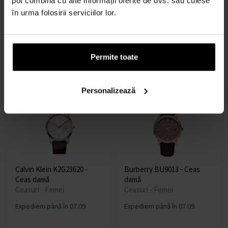
pot combina cu alte informații oferite de dvs. sau culese
Hodinky Guess W0838L2
Michael Kors MK3757 - Ceas
în urma folosirii serviciilor lor.
Ceasuri - Femei
damă
Ceasuri - Femei
Expediem până în 07.09.
Expediem până în 07.09.
Permite toate
595,00 lei
1550,00 lei
Personalizează
LIVRARE GRATUITĂ
LIVRARE GRATUITĂ
Calvin Klein K2G23620 -
Burberry BU9013 - Ceas
Ceas damă
damă
Ceasuri - Femei
Ceasuri - Femei
Expediem până în 07.09.
Expediem până în 07.09.