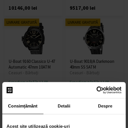
10146,00 lei
9517,00 lei
LIVRARE GRATUITĂ
LIVRARE GRATUITĂ
U-Boat 9160 Classico U-47
U-Boat 9018/A Darkmoon
Automatic 47mm 10ATM
40mm SS 5ATM
Ceasuri - Bărbați
Ceasuri - Bărbați
Expediem până în 12.08.
Expediem până în 12.08.
9084,00 lei
5840,00 lei
Consimțământ
Detalii
Despre
LIVRARE GRATUITĂ
LIVRARE GRATUITĂ
Acest site utilizează cookie-uri