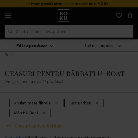
Livrare gratuită pentru toate ceasurile de la 510 lei
Parfumuri
și
ceasuri
originale
într-
un
singur
Filtru produse
Cel mai popular
loc
Ceasuri
Ceasuri Pentru Bărbați
Ceasuri Pentru Bărbați U-
Boat
Ceasuri pentru bărbați U-Boat
(Am găsit pentru dvs.
77
produse
)
Anulați toate filtrele
Sex:
Bărbați
Mărci:
U-Boat
Ceasuri pentru bărbați
Ceasurile
bărbătești U-Boat sunt apreciate pentru