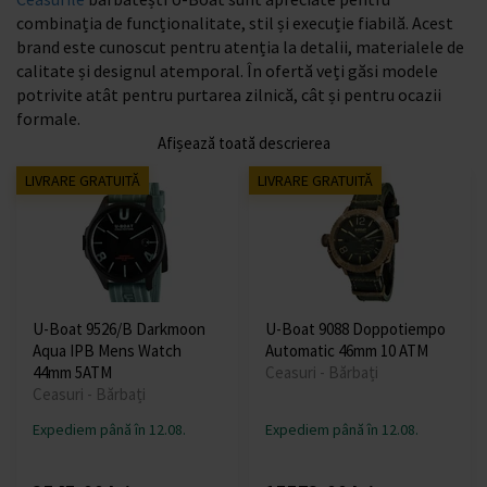
combinația de funcționalitate, stil și execuție fiabilă. Acest
brand este cunoscut pentru atenția la detalii, materialele de
calitate și designul atemporal. În ofertă veți găsi modele
potrivite atât pentru purtarea zilnică, cât și pentru ocazii
formale.
Afișează toată descrierea
LIVRARE GRATUITĂ
LIVRARE GRATUITĂ
U-Boat 9526/B Darkmoon
U-Boat 9088 Doppotiempo
Aqua IPB Mens Watch
Automatic 46mm 10 ATM
44mm 5ATM
Ceasuri - Bărbați
Ceasuri - Bărbați
Expediem până în 12.08.
Expediem până în 12.08.