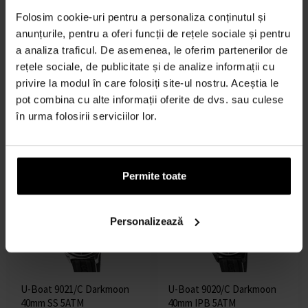
Folosim cookie-uri pentru a personaliza conținutul și
anunțurile, pentru a oferi funcții de rețele sociale și pentru
a analiza traficul. De asemenea, le oferim partenerilor de
U-Boat 8838/A Capsoil
U-Boat 9019/A Darkmoon
rețele sociale, de publicitate și de analize informații cu
Doppiotempo SS GMT
40mm IPB 5ATM
privire la modul în care folosiți site-ul nostru. Aceștia le
45mm 10ATM
Ceasuri - Bărbați
Ceasuri - Bărbați
pot combina cu alte informații oferite de dvs. sau culese
în urma folosirii serviciilor lor.
Expediem până în 12.08.
Expediem până în 12.08.
9041,00 lei
5407,00 lei
Permite toate
LIVRARE GRATUITĂ
LIVRARE GRATUITĂ
Personalizează
U-Boat 9021/C Darkmoon
U-Boat 9020/C Darkmoon
40mm SS 5ATM
40mm IPB 5ATM