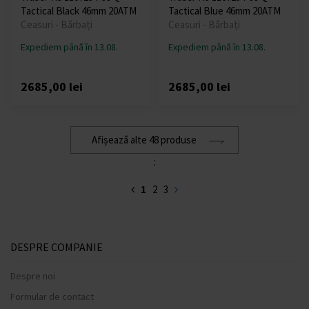
Tactical Black 46mm 20ATM
Tactical Blue 46mm 20ATM
Ceasuri - Bărbați
Ceasuri - Bărbați
Expediem până în 13.08.
Expediem până în 13.08.
2685,00 lei
2685,00 lei
Afișează alte 48 produse
:
1
2
3
DESPRE COMPANIE
Despre noi
Formular de contact