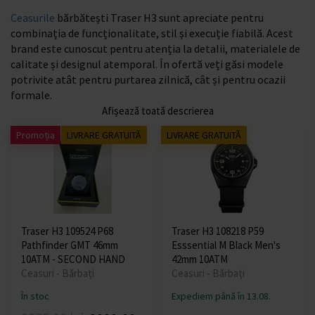
Ceasurile
bărbătești Traser H3 sunt apreciate pentru
combinația de funcționalitate, stil și execuție fiabilă. Acest
brand este cunoscut pentru atenția la detalii, materialele de
calitate și designul atemporal. În ofertă veți găsi modele
potrivite atât pentru purtarea zilnică, cât și pentru ocazii
formale.
Afișează toată descrierea
Promoția
LIVRARE GRATUITĂ
LIVRARE GRATUITĂ
Traser H3 109524 P68
Traser H3 108218 P59
Pathfinder GMT 46mm
Esssential M Black Men's
10ATM - SECOND HAND
42mm 10ATM
Ceasuri - Bărbați
Ceasuri - Bărbați
În stoc
Expediem până în 13.08.