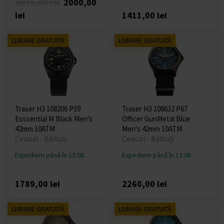
2875,00 lei
2000,00
lei
1411,00 lei
LIVRARE GRATUITĂ
LIVRARE GRATUITĂ
Traser H3 108206 P59
Traser H3 108632 P67
Esssential M Black Men's
Officer GunMetal Blue
42mm 10ATM
Men's 42mm 10ATM
Ceasuri - Bărbați
Ceasuri - Bărbați
Expediem până în 13.08.
Expediem până în 13.08.
1789,00 lei
2260,00 lei
LIVRARE GRATUITĂ
LIVRARE GRATUITĂ