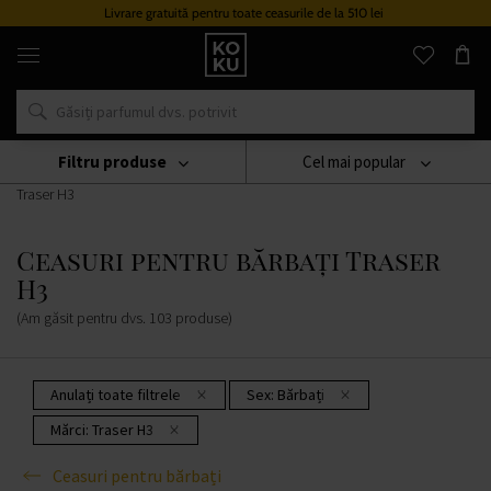
Livrare gratuită pentru toate ceasurile de la 510 lei
Parfumuri
și
ceasuri
originale
într-
un
singur
Filtru produse
Cel mai popular
loc
Ceasuri
Ceasuri Pentru Bărbați
Ceasuri Pentru Bărbați
Traser H3
Ceasuri pentru bărbați Traser
H3
(Am găsit pentru dvs.
103
produse
)
Anulați toate filtrele
Sex:
Bărbați
Mărci:
Traser H3
Ceasuri pentru bărbați