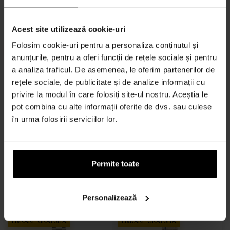
6292,00 lei
6602,00 lei
Acest site utilizează cookie-uri
Folosim cookie-uri pentru a personaliza conținutul și
LIVRARE GRATUITĂ
LIVRARE GRATUITĂ
anunțurile, pentru a oferi funcții de rețele sociale și pentru
a analiza traficul. De asemenea, le oferim partenerilor de
rețele sociale, de publicitate și de analize informații cu
privire la modul în care folosiți site-ul nostru. Aceștia le
pot combina cu alte informații oferite de dvs. sau culese
Traser H3 110328 P67 Diver
Traser H3 110321 P67 Diver
în urma folosirii serviciilor lor.
Automatic Green Mens
Automatic Black Special Set
Watch 46mm 50ATM
Mens Watch 46mm 50ATM
Ceasuri - Bărbați
Ceasuri - Bărbați
Permite toate
Expediem până în 13.08.
Expediem până în 13.08.
6602,00 lei
7074,00 lei
Personalizează
LIVRARE GRATUITĂ
LIVRARE GRATUITĂ