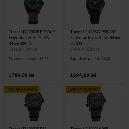
Traser H3 109038 P96 OdP
Traser H3 108672 P96 OdP
Evolution petrol Men's
Evolution black Men's 44mm
44mm 20ATM
20ATM
Ceasuri - Bărbați
Ceasuri - Bărbați
Expediem până în 13.08.
Expediem până în 13.08.
1789,00 lei
1694,00 lei
LIVRARE GRATUITĂ
LIVRARE GRATUITĂ
Traser H3 109035 P68
Traser H3 109034 P68