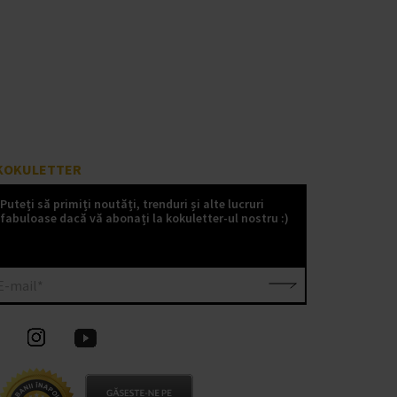
KOKULETTER
Puteți să primiți noutăți, trenduri și alte lucruri
fabuloase dacă vă abonați la kokuletter-ul nostru :)
E-mail*