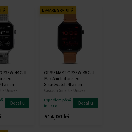
ITĂ
LIVRARE GRATUITĂ
PSSW-44 Call
OPS!SMART OPSSW-46 Call
unisex
Max Amoled unisex
41.5 mm
Smartwatch 41.5 mm
t - Unisex
Ceasuri Smart - Unisex
nă
Expediem până
Detaliu
Detaliu
în 13.08.
i
514,00 lei