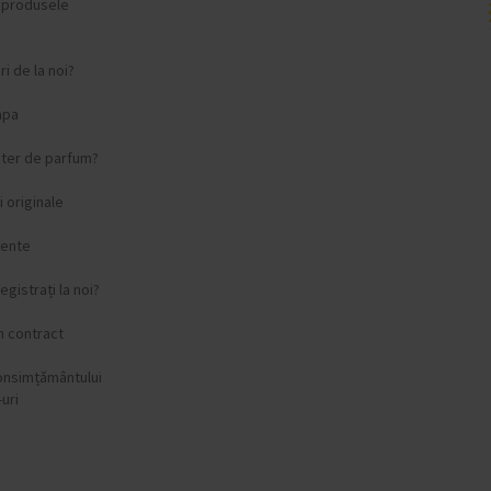
i produsele
i de la noi?
apa
ster de parfum?
 originale
vente
egistrați la noi?
n contract
onsimțământului
uri