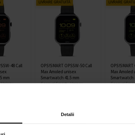
Ă
LIVRARE GRATUITĂ
LIVRARE GRATU
SSW-48 Call
OPS!SMART OPSSW-50 Call
OPS!SMART O
isex
Max Amoled unisex
Max Amoled 
.5 mm
Smartwatch 41.5 mm
Smartwatch 
- Unisex
Ceasuri Smart - Unisex
Ceasuri Smar
Expediem până
Expediem pâ
Detaliu
Detaliu
în 13.08.
în 13.08.
514,00 lei
514,00 le
Detalii
uri