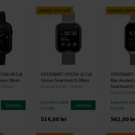
LIVRARE GRATUITĂ
LIVRARE GRATU
SSW-09 Call
OPS!SMART OPSSW-15 Call
OPS!SMART O
isex 38mm
Unisex Smartwatch 38mm
Max Amoled 
- Unisex
Ceasuri Smart - Unisex
Smartwatch 
Ceasuri Smar
Expediem până
Expediem pâ
Detaliu
Detaliu
în 13.08.
în 13.08.
514,00 lei
562,00 le