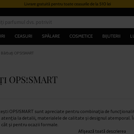
Livrare gratuită pentru toate ceasurile de la 510 lei
RI
CEASURI
SPĂLARE
COSMETICE
BIJUTERII
L
u Bărbați OPS!SMART
ți OPS!SMART
ști OPS!SMART sunt apreciate pentru combinația de funcționalitate
atenția la detalii, materialele de calitate și designul atemporal. 
 cât și pentru ocazii formale.
Afișează toată descrierea