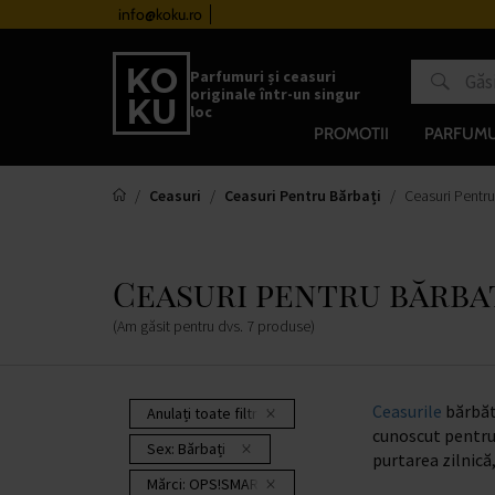
urile de la 510 lei
info@koku.ro
Sistem de loialitate
Parfumuri și ceasuri
originale într-un singur
loc
PROMOTII
PARFUMU
Ceasuri
Ceasuri Pentru Bărbați
Ceasuri Pentr
Ceasuri pentru bărba
(Am găsit pentru dvs.
7
produse
)
Ceasurile
bărbăte
Anulați toate filtrele
cunoscut pentru 
Sex:
Bărbați
purtarea zilnică,
Mărci:
OPS!SMART