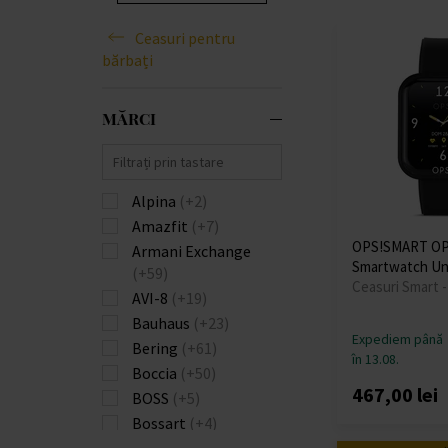
Ceasuri pentru
bărbați
MĂRCI
Alpina
(+2)
Amazfit
(+7)
OPS!SMART OP
Armani Exchange
Smartwatch Un
(+59)
Ceasuri Smart 
AVI-8
(+19)
Bauhaus
(+23)
Expediem până
Bering
(+61)
în 13.08.
Boccia
(+50)
467,00 lei
BOSS
(+5)
Bossart
(+4)