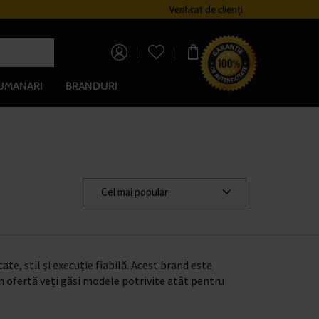
Sistem de loialitate
Verificat de clienți
Livrare gratuită pe
0,00 lei
UMANARI
BRANDURI
Cel mai popular
, stil și execuție fiabilă. Acest brand este
În ofertă veți găsi modele potrivite atât pentru