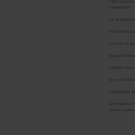
Când voi prim
PICTO
(+87)
comandate?
Plein Sport
(+2)
De ce parfumur
Police
(+255)
Roamer
(+26)
Rezistenta la 
Rotary
(+22)
Rothenschild
(+9)
Ce este un te
Sector
(+37)
Doar parfumuri
Skagen
(+18)
Spinnaker
(+23)
Întrebări frec
Swiss Alpine Military
(+165)
De ce să vă înr
Swiss Military
(+44)
Retragerea di
Thomas Earnshaw
(+12)
Schimbarea c
Thomas Sabo
(+10)
pentru cookie-
TIMBERLAND
(+20)
Tommy Hilfiger
(+456)