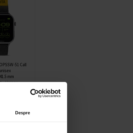
ITĂ
PSSW-51 Call
unisex
41.5 mm
t - Unisex
nă
Detaliu
i
Despre