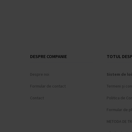
Lorus
(+134)
Louis XVI
(+58)
Luminox
(+76)
Maserati
(+314)
Master Time
(+52)
Maurice Lacroix
(+5)
Michael Kors
(+80)
Mondaine
(+33)
DESPRE COMPANIE
TOTUL DESP
Morellato
(+7)
MVMT
(+3)
Despre noi
Sistem de loi
Nordgreen
(+2)
Nubeo
(+20)
Formular de contact
Termeni și cond
OPS!SMART
Contact
Politica de Con
Orient
(+110)
Oris
(+4)
Formular de p
Paul Rich
(+52)
METODA DE T
Perigaum
(+22)
Philipp Plein
(+124)