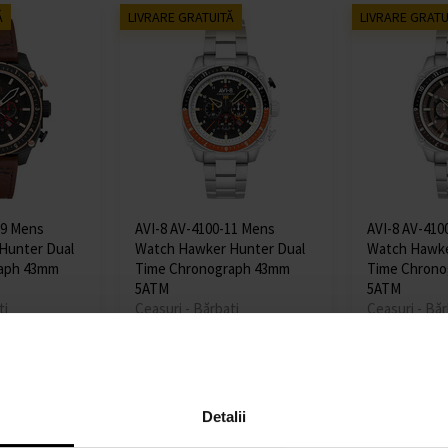
Ă
LIVRARE GRATUITĂ
LIVRARE GRATU
09 Mens
AVI-8 AV-4100-11 Mens
AVI-8 AV-410
Hunter Dual
Watch Hawker Hunter Dual
Watch Hawke
aph 43mm
Time Chronograph 43mm
Time Chrono
5ATM
5ATM
ți
Ceasuri - Bărbați
Ceasuri - Băr
Expediem până
Expediem pâ
Detaliu
Detaliu
în 13.08.
în 13.08.
i
1298,00 lei
1298,00 l
Detalii