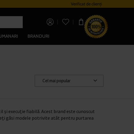
Sistem de loialitate
Verificat de clienți
Livrare gratuită pe
0,00 lei
UMANARI
BRANDURI
Cel mai popular
l și execuție fiabilă. Acest brand este cunoscut
 veți găsi modele potrivite atât pentru purtarea