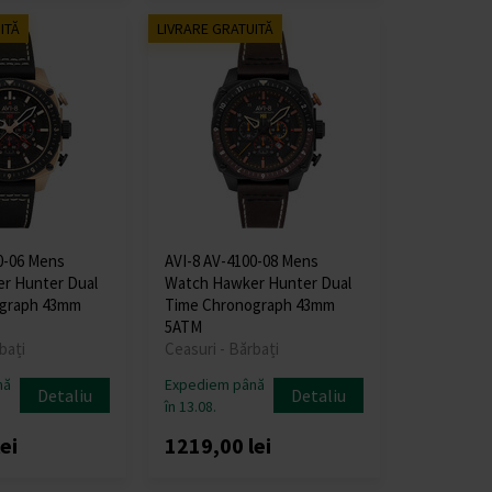
ITĂ
LIVRARE GRATUITĂ
0-06 Mens
AVI-8 AV-4100-08 Mens
r Hunter Dual
Watch Hawker Hunter Dual
graph 43mm
Time Chronograph 43mm
5ATM
bați
Ceasuri - Bărbați
nă
Expediem până
Detaliu
Detaliu
în 13.08.
ei
1219,00 lei