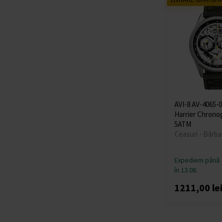
Orient
(+110)
Oris
(+4)
Paul Rich
(+52)
Perigaum
(+22)
Philipp Plein
(+124)
PICTO
(+87)
Plein Sport
(+2)
Police
(+255)
Roamer
(+26)
AVI-8 AV-4065-
Rotary
(+22)
Harrier Chron
5ATM
Rothenschild
(+9)
Ceasuri - Bărba
Sector
(+37)
Skagen
(+18)
Expediem până
Spinnaker
(+23)
în 13.08.
Swiss Alpine Military
(+165)
1211,00 le
Swiss Military
(+44)
Thomas Earnshaw
(+13)