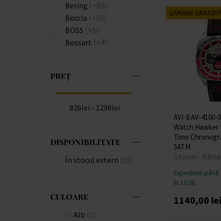
Bering
(+60)
LIVRARE GRATUIT
Boccia
(+50)
BOSS
(+5)
Bossart
(+4)
Bulova
(+82)
Burberry
(+22)
PREȚ
Calvin Klein
(+111)
Carl von Zeyten
(+23)
Carneo
(+18)
826lei - 1298lei
Casio
(+575)
AVI-8 AV-4100-
Watch Hawker 
Citizen
(+175)
Time Chronogr
Claude Bernard
(+3)
DISPONIBILITATE
5ATM
Daniel Wellington
Ceasuri - Bărba
În stocul extern
(19)
(+4)
Expediem până
Diesel
(+136)
în 13.08.
Donoval
(+21)
CULOARE
1140,00 le
Edox
(+10)
Emporio Armani
Alb
(1)