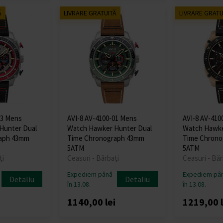
Ă
LIVRARE GRATUITĂ
LIVRARE GRATU
03 Mens
AVI-8 AV-4100-01 Mens
AVI-8 AV-410
Hunter Dual
Watch Hawker Hunter Dual
Watch Hawke
aph 43mm
Time Chronograph 43mm
Time Chrono
5ATM
5ATM
ți
Ceasuri - Bărbați
Ceasuri - Băr
Expediem până
Expediem pâ
Detaliu
Detaliu
în 13.08.
în 13.08.
i
1140,00 lei
1219,00 l