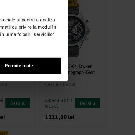
ITĂ
LIVRARE GRATUITĂ
 sociale și pentru a analiza
rmații cu privire la modul în
n urma folosirii serviciilor
Permite toate
7-01 P-51
AVI-8 AV-4065-04 Hawker
ronograph 43mm
Harrier Chronograph 45mm
5ATM
bați
Ceasuri - Bărbați
nă
Expediem până
Detaliu
Detaliu
în 13.08.
ei
1211,00 lei
ITĂ