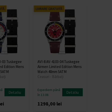
ITĂ
LIVRARE GRATUITĂ
3-03 Tuskegee
AVI-8 AV-4103-04 Tuskegee
ed Edition Mens
Airmen Limited Edition Mens
 5ATM
Watch 40mm 5ATM
bați
Ceasuri - Bărbați
nă
Expediem până
Detaliu
Detaliu
în 13.08.
ei
1298,00 lei