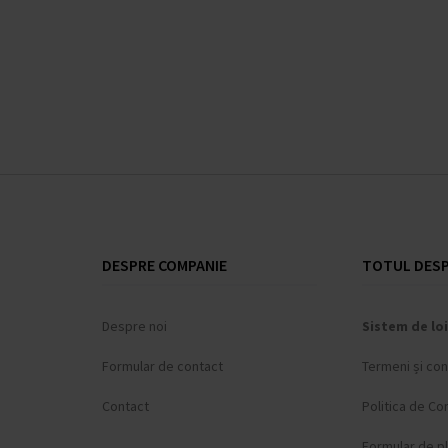
Thomas Sabo
(+9)
TIMBERLAND
(+20)
Tommy Hilfiger
(+456)
Traser H3
(+104)
Tsar Bomba
(+40)
TW-Steel
(+25)
U-Boat
(+77)
Versace
(+251)
Victorinox
(+65)
DESPRE COMPANIE
TOTUL DESP
Wenger
(+93)
Withings
(+12)
Xiaomi
(+11)
Despre noi
Sistem de loi
Zeppelin
(+136)
Formular de contact
Termeni și cond
Contact
Politica de Con
Formular de p