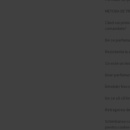
METODA DE T
Când voi prim
comandate?
De ce parfumur
Rezistenta la 
Ce este un te
Doar parfumuri
Întrebări frec
De ce să vă înr
Retragerea di
Schimbarea c
pentru cookie-