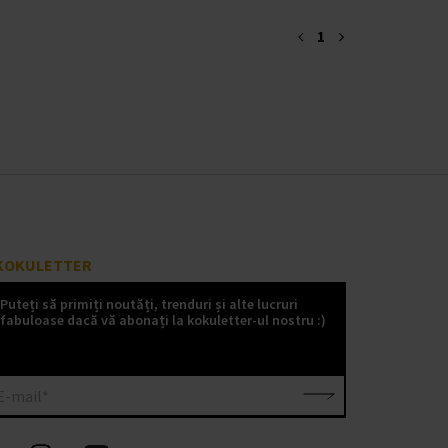
1
KOKULETTER
Puteți să primiți noutăți, trenduri și alte lucruri
fabuloase dacă vă abonați la kokuletter-ul nostru :)
E-mail*