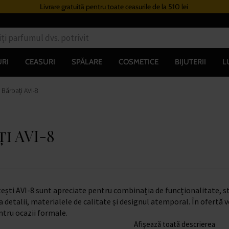
Livrare gratuită pentru toate ceasurile de la 510 lei
RI
CEASURI
SPĂLARE
COSMETICE
BIJUTERII
L
 Bărbați AVI-8
i AVI-8
ști AVI-8 sunt apreciate pentru combinația de funcționalitate, sti
a detalii, materialele de calitate și designul atemporal. În ofertă
entru ocazii formale.
Afișează toată descrierea