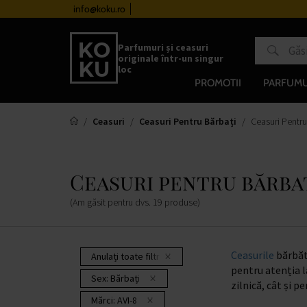
urile de la 510 lei
info@koku.ro
Sistem de loialitate
Parfumuri și ceasuri
originale într-un singur
loc
PROMOTII
PARFUMU
Ceasuri
Ceasuri Pentru Bărbați
Ceasuri Pentru
Ceasuri pentru bărbaț
(Am găsit pentru dvs.
19
produse
)
Ceasurile
bărbăte
Anulați toate filtrele
pentru atenția l
Sex:
Bărbați
zilnică, cât și p
Mărci:
AVI-8