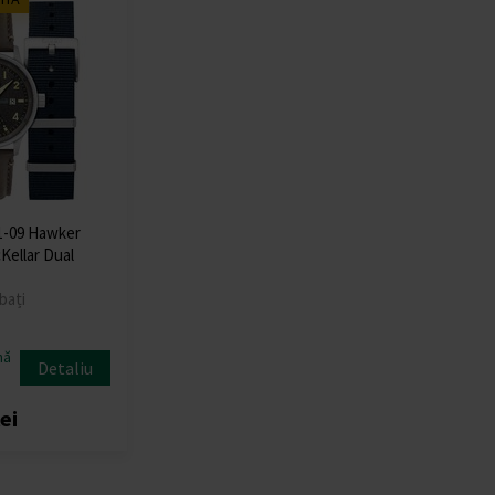
1-09 Hawker
Kellar Dual
bați
nă
Detaliu
ei