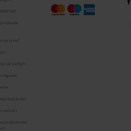
RANSPORT
i produsele
i de la noi?
apa
ster de parfum?
 originale
vente
egistrați la noi?
n contract
onsimțământului
uri