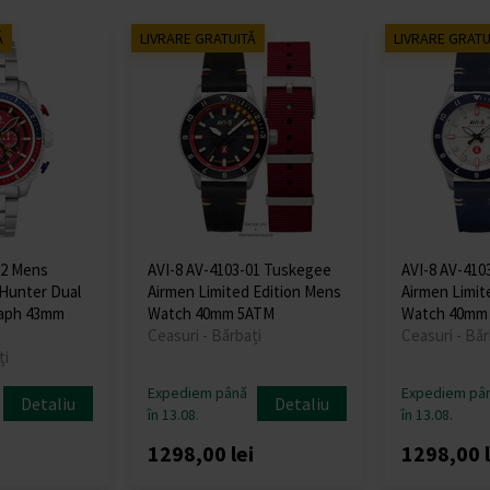
Ă
LIVRARE GRATUITĂ
LIVRARE GRATU
22 Mens
AVI-8 AV-4103-01 Tuskegee
AVI-8 AV-410
Hunter Dual
Airmen Limited Edition Mens
Airmen Limit
aph 43mm
Watch 40mm 5ATM
Watch 40mm
Ceasuri - Bărbați
Ceasuri - Băr
ți
Expediem până
Expediem pâ
Detaliu
Detaliu
în 13.08.
în 13.08.
i
1298,00 lei
1298,00 l