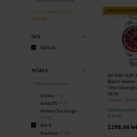
LIVRARE GRATUIT
Ceasuri pentru
bărbați
SEX
Bărbați
MĂRCI
AVI-8 AV-4100-
Watch Hawker 
Time Chronogr
5ATM
Alpina
(+2)
Ceasuri - Bărba
Amazfit
(+7)
Expediem până
Armani Exchange
în 13.08.
(+58)
AVI-8
1298,00 le
Bauhaus
(+23)