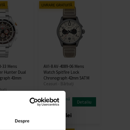
ITĂ
LIVRARE GRATUITĂ
0-33 Mens
AVI-8 AV-4089-06 Mens
r Hunter Dual
Watch Spitfire Lock
graph 43mm
Chronograph 42mm 5ATM
Ceasuri - Bărbați
bați
nă
Expediem până
Detaliu
Detaliu
în 13.08.
ei
1022,00 lei
Despre