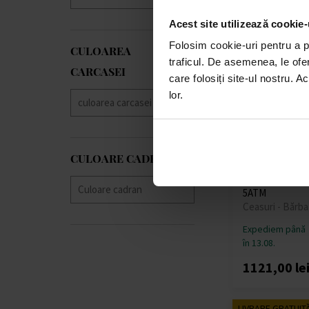
Jaguar
(+173)
LIVRARE GRATUIT
JDM Military
(+1)
Acest site utilizează cookie-
Jowissa
(+7)
Folosim cookie-uri pentru a pe
CULOAREA
Lacoste
(+7)
traficul. De asemenea, le ofer
Lee Cooper
(+116)
CARCASEI
care folosiți site-ul nostru. A
Lorus
(+134)
lor.
Louis XVI
(+58)
Luminox
(+76)
Maserati
(+314)
AVI-8 AV-4101-
Master Time
(+52)
CULOARE CADRAN
Watch Hawker 
Maurice Lacroix
(+5)
McKellar Dual 
Michael Kors
(+80)
5ATM
Ceasuri - Bărba
Mondaine
(+33)
Morellato
(+7)
Expediem până
MVMT
(+3)
în 13.08.
Nordgreen
(+2)
1121,00 le
Nubeo
(+20)
OPS!SMART
(+7)
LIVRARE GRATUIT