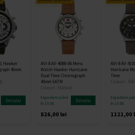
01 Hawker
AVI-8 AV-4088-06 Mens
AVI-8 AV-410
ograph 45mm
Watch Hawker Hurricane
Hurricane Mc
Dual-Time Chronograph
Time
ți
43mm 5ATM
Ceasuri - Băr
Ceasuri - Bărbați
Expediem până
Expediem pâ
Detaliu
Detaliu
în 13.08.
în 13.08.
i
826,00 lei
1121,00 l