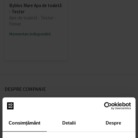
Byblos Mare Apa de toaletă
- Tester
Ape de toaletă - Tester -
Femei
Momentan indisponibil
DESPRE COMPANIE
Despre noi
Formular de contact
Contact
Consimțământ
Detalii
Despre