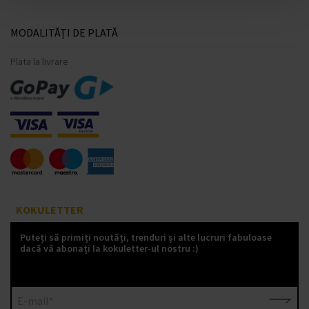
MODALITĂȚI DE PLATĂ
Plata la livrare
KOKULETTER
Puteți să primiți noutăți, trenduri și alte lucruri fabuloase
dacă vă abonați la kokuletter-ul nostru :)
E-mail*