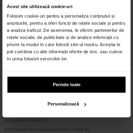
TOTUL DESPRE CUMPĂRĂTURI
Acest site utilizează cookie-uri
Sistem de loialitate
Folosim cookie-uri pentru a personaliza conținutul și
Termeni și condiții
anunțurile, pentru a oferi funcții de rețele sociale și pentru
a analiza traficul. De asemenea, le oferim partenerilor de
Politica de Confidențialitate
rețele sociale, de publicitate și de analize informații cu
Formular de plângere
privire la modul în care folosiți site-ul nostru. Aceștia le
METODA DE TRANSPORT
pot combina cu alte informații oferite de dvs. sau culese
Când voi primi produsele comandate?
în urma folosirii serviciilor lor.
De ce parfumuri de la noi?
Rezistenta la apa
Permite toate
Ce este un tester de parfum?
Doar parfumuri originale
Întrebări frecvente
Personalizează
De ce să vă înregistrați la noi?
Retragerea din contract
Schimbarea consimțământului pentru cookie-uri