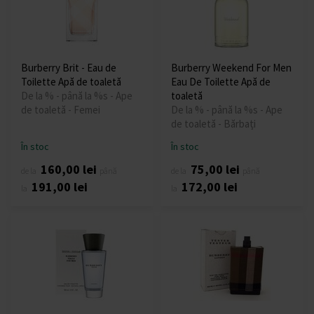
Burberry Brit - Eau de
Burberry Weekend For Men
Toilette Apă de toaletă
Eau De Toilette Apă de
De la % - până la %s - Ape
toaletă
de toaletă - Femei
De la % - până la %s - Ape
de toaletă - Bărbați
În stoc
În stoc
160,00 lei
75,00 lei
de la
până
de la
până
191,00 lei
172,00 lei
la
la