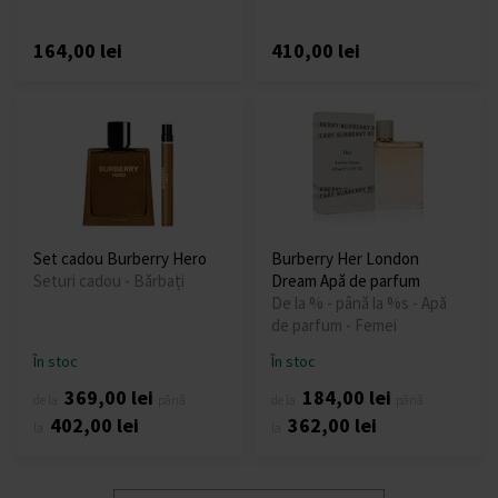
164,00 lei
410,00 lei
Set cadou Burberry Hero
Burberry Her London
Seturi cadou - Bărbați
Dream Apă de parfum
De la % - până la %s - Apă
de parfum - Femei
În stoc
În stoc
369,00 lei
184,00 lei
de la
până
de la
până
402,00 lei
362,00 lei
la
la