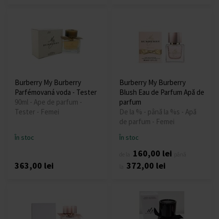
Burberry My Burberry
Burberry My Burberry
Parfémovaná voda - Tester
Blush Eau de Parfum Apă de
90ml - Ape de parfum -
parfum
Tester - Femei
De la % - până la %s - Apă
de parfum - Femei
În stoc
În stoc
160,00 lei
de la
până
363,00 lei
372,00 lei
la