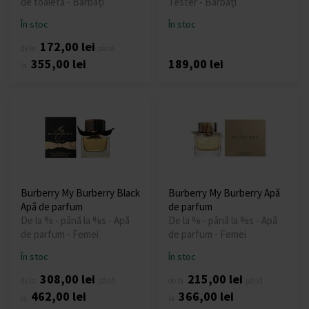
de toaletă - Bărbați
Tester - Bărbați
În stoc
În stoc
172,00 lei
de la
până
355,00 lei
189,00 lei
la
Burberry My Burberry Black
Burberry My Burberry Apă
Apă de parfum
de parfum
De la % - până la %s - Apă
De la % - până la %s - Apă
de parfum - Femei
de parfum - Femei
În stoc
În stoc
308,00 lei
215,00 lei
de la
până
de la
până
462,00 lei
366,00 lei
la
la