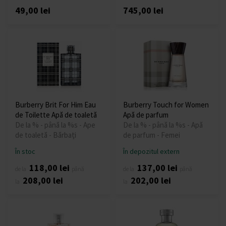
49,00 lei
745,00 lei
Burberry Brit For Him Eau
Burberry Touch for Women
de Toilette Apă de toaletă
Apă de parfum
De la % - până la %s - Ape
De la % - până la %s - Apă
de toaletă - Bărbați
de parfum - Femei
În stoc
În depozitul extern
118,00 lei
137,00 lei
de la
până
de la
până
208,00 lei
202,00 lei
la
la