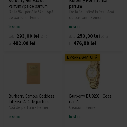
Burberry Her Eau de
Burberry Her Intense
Parfum Apă de parfum
parfum
De la % - până la %s - Apă
De la % - până la %s - Apă
de parfum - Femei
de parfum - Femei
În stoc
În stoc
293,00 lei
253,00 lei
de la
până
de la
până
402,00 lei
476,00 lei
la
la
LIVRARE GRATUITĂ
Burberry Sample Goddess
Burberry BU9203 - Ceas
Intense Apă de parfum
damă
Apă de parfum - Femei
Ceasuri - Femei
În stoc
În stoc