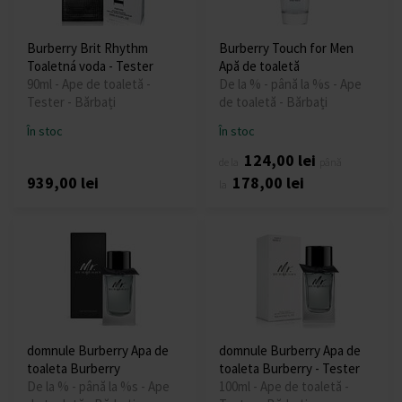
Burberry Brit Rhythm
Burberry Touch for Men
Toaletná voda - Tester
Apă de toaletă
90ml - Ape de toaletă -
De la % - până la %s - Ape
Tester - Bărbați
de toaletă - Bărbați
În stoc
În stoc
124,00 lei
de la
până
939,00 lei
178,00 lei
la
domnule Burberry Apa de
domnule Burberry Apa de
toaleta Burberry
toaleta Burberry - Tester
De la % - până la %s - Ape
100ml - Ape de toaletă -