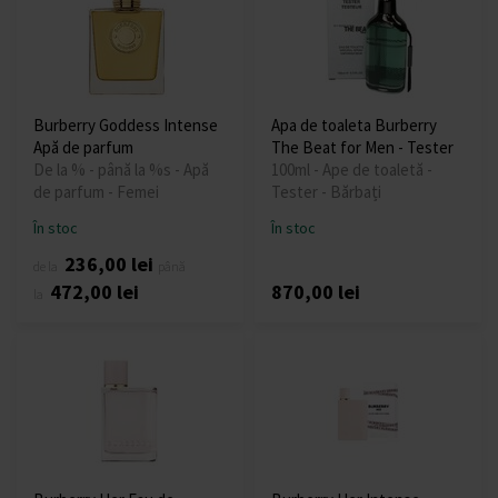
Burberry Goddess Intense
Apa de toaleta Burberry
Apă de parfum
The Beat for Men - Tester
De la % - până la %s - Apă
100ml - Ape de toaletă -
de parfum - Femei
Tester - Bărbați
În stoc
În stoc
236,00 lei
de la
până
472,00 lei
870,00 lei
la