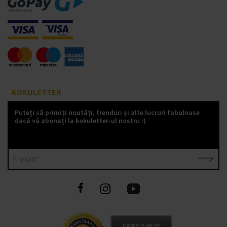
KOKULETTER
Puteți să primiți noutăți, trenduri și alte lucruri fabuloase
dacă vă abonați la kokuletter-ul nostru :)
E-mail*