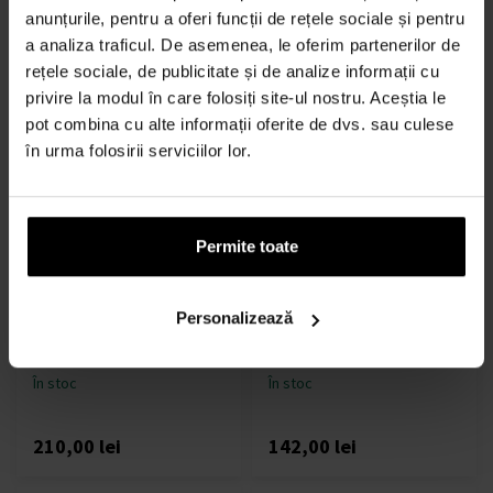
anunțurile, pentru a oferi funcții de rețele sociale și pentru
175,00 lei
de la
până
a analiza traficul. De asemenea, le oferim partenerilor de
157,00 lei
231,00 lei
la
rețele sociale, de publicitate și de analize informații cu
privire la modul în care folosiți site-ul nostru. Aceștia le
pot combina cu alte informații oferite de dvs. sau culese
în urma folosirii serviciilor lor.
Permite toate
Burberry Burberry for
Burberry Weekend for Men
Woman 1995 Eau de Parfum
Eau de Toilette - Tester
- Tester
100ml - Ape de toaletă -
Personalizează
100ml - Ape de parfum -
Tester - Bărbați
Tester - Femei
În stoc
În stoc
210,00 lei
142,00 lei