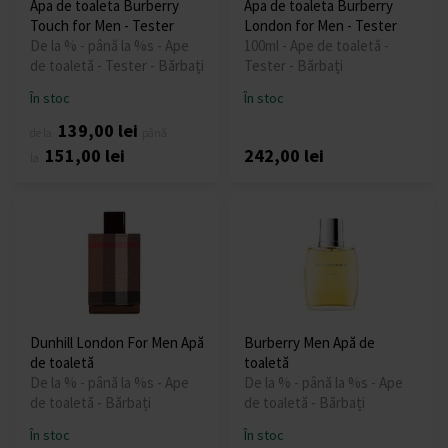
Apa de toaleta Burberry
Apa de toaleta Burberry
Touch for Men - Tester
London for Men - Tester
De la % - până la %s - Ape
100ml - Ape de toaletă -
de toaletă - Tester - Bărbați
Tester - Bărbați
În stoc
În stoc
139,00 lei
de la
până
151,00 lei
242,00 lei
la
Dunhill London For Men Apă
Burberry Men Apă de
de toaletă
toaletă
De la % - până la %s - Ape
De la % - până la %s - Ape
de toaletă - Bărbați
de toaletă - Bărbați
În stoc
În stoc