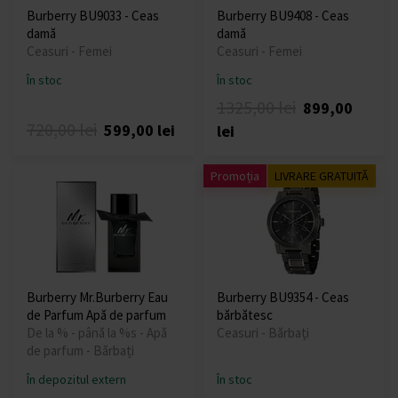
Burberry BU9033 - Ceas
Burberry BU9408 - Ceas
damă
damă
Ceasuri - Femei
Ceasuri - Femei
În stoc
În stoc
1325,00 lei
899,00
720,00 lei
599,00 lei
lei
Promoția
LIVRARE GRATUITĂ
Burberry Mr.Burberry Eau
Burberry BU9354 - Ceas
de Parfum Apă de parfum
bărbătesc
De la % - până la %s - Apă
Ceasuri - Bărbați
de parfum - Bărbați
În depozitul extern
În stoc