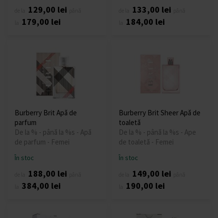
129,00 lei
133,00 lei
de la
până
de la
până
179,00 lei
184,00 lei
la
la
Burberry Brit Apă de
Burberry Brit Sheer Apă de
parfum
toaletă
De la % - până la %s - Apă
De la % - până la %s - Ape
de parfum - Femei
de toaletă - Femei
În stoc
În stoc
188,00 lei
149,00 lei
de la
până
de la
până
384,00 lei
190,00 lei
la
la