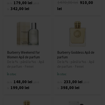
1470,00 lei
910,00
179,00 lei
de la
până
342,00 lei
lei
la
Burberry Weekend for
Burberry Goddess Apă de
Women Apă de parfum
parfum
De la % - până la %s - Apă
De la % - până la %s - Apă
de parfum - Femei
de parfum - Femei
În stoc
În stoc
148,00 lei
233,00 lei
de la
până
de la
până
199,00 lei
398,00 lei
la
la