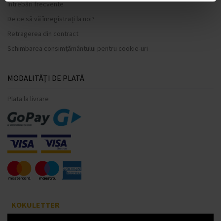
Întrebări frecvente
De ce să vă înregistrați la noi?
Retragerea din contract
Schimbarea consimțământului pentru cookie-uri
MODALITĂȚI DE PLATĂ
Plata la livrare
KOKULETTER