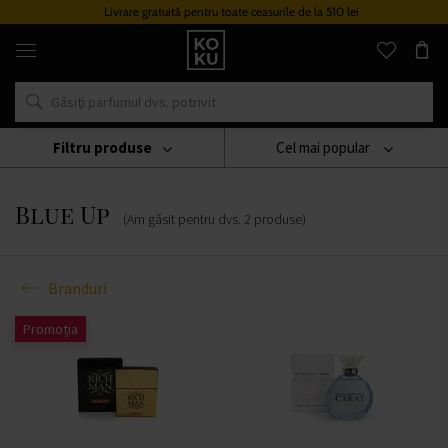
Livrare gratuită pentru toate ceasurile de la 510 lei
Parfumuri
și
ceasuri
originale
într-
un
singur
Filtru produse
Cel mai popular
loc
Branduri
Blue Up
Blue Up
(Am găsit pentru dvs.
2
produse
)
Branduri
Promoția