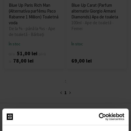
Blue Up Paris Rich Man
Blue Up Carat (Parfum
(Alternatíva parfému Paco
alternativ Giorgio Armani
Rabanne 1 Million) Toaletná
Diamonds) Apa de toaleta
voda
100ml - Ape de toaletă -
De la % - până la %s - Ape
Femei
de toaletă - Bărbați
În stoc
În stoc
51,00 lei
de la
până
78,00 lei
69,00 lei
la
:
1
DESPRE COMPANIE
Despre noi