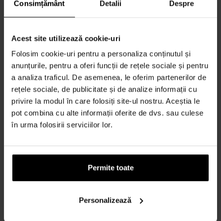
Consimțământ
Detalii
Despre
Formular de contact
Contact
Acest site utilizează cookie-uri
Folosim cookie-uri pentru a personaliza conținutul și
TOTUL DESPRE CUMPĂRĂTURI
anunțurile, pentru a oferi funcții de rețele sociale și pentru
Sistem de loialitate
a analiza traficul. De asemenea, le oferim partenerilor de
rețele sociale, de publicitate și de analize informații cu
Termeni și condiții
privire la modul în care folosiți site-ul nostru. Aceștia le
Politica de Confidențialitate
pot combina cu alte informații oferite de dvs. sau culese
Formular de plângere
în urma folosirii serviciilor lor.
METODA DE TRANSPORT
Când voi primi produsele comandate?
De ce parfumuri de la noi?
Permite toate
Rezistenta la apa
Ce este un tester de parfum?
Personalizează
Doar parfumuri originale