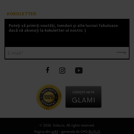
KOKULETTER
Puteți să primiți noutăți, trenduri și alte lucruri fabuloase
dacă vă abonați la kokuletter-ul nostru :)
E-mail*
©
2026 Koku.ro, All rights reserved.
Pagina din
ui42
- generată de CMS
BUXUS