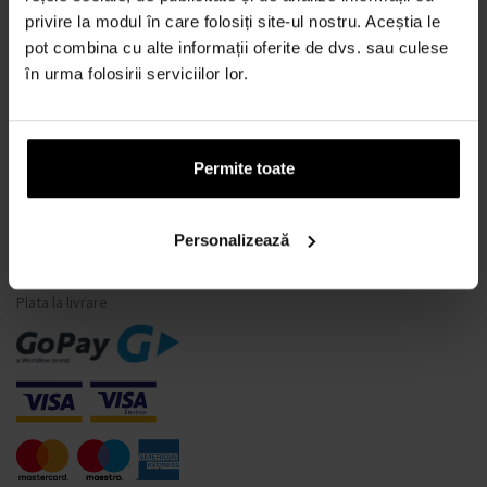
privire la modul în care folosiți site-ul nostru. Aceștia le
Ce este un tester de parfum?
pot combina cu alte informații oferite de dvs. sau culese
Doar parfumuri originale
în urma folosirii serviciilor lor.
Întrebări frecvente
De ce să vă înregistrați la noi?
Retragerea din contract
Permite toate
Schimbarea consimțământului pentru cookie-uri
Personalizează
MODALITĂȚI DE PLATĂ
Plata la livrare