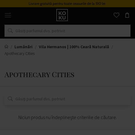
Livrare gratuită pentru toate ceasurile de la 510 lei
Parfumuri
și
ceasuri
originale
într-
un
singur
loc
Lumânări
Vila Hermanos | 100% Ceară Naturală
Apothecary Cities
Apothecary Cities
Niciun produs nu îndeplinește criteriile de căutare.