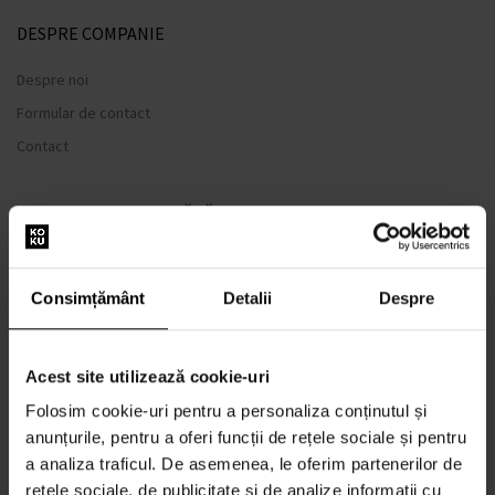
DESPRE COMPANIE
Despre noi
Formular de contact
Contact
TOTUL DESPRE CUMPĂRĂTURI
Sistem de loialitate
Termeni și condiții
Consimțământ
Detalii
Despre
Politica de Confidențialitate
Formular de plângere
Acest site utilizează cookie-uri
METODA DE TRANSPORT
Folosim cookie-uri pentru a personaliza conținutul și
Când voi primi produsele comandate?
anunțurile, pentru a oferi funcții de rețele sociale și pentru
De ce parfumuri de la noi?
a analiza traficul. De asemenea, le oferim partenerilor de
Rezistenta la apa
rețele sociale, de publicitate și de analize informații cu