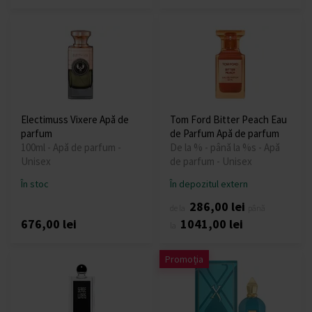
Electimuss Vixere Apă de
Tom Ford Bitter Peach Eau
parfum
de Parfum Apă de parfum
100ml - Apă de parfum -
De la % - până la %s - Apă
Unisex
de parfum - Unisex
În stoc
În depozitul extern
286,00 lei
de la
până
676,00 lei
1041,00 lei
la
Promoția