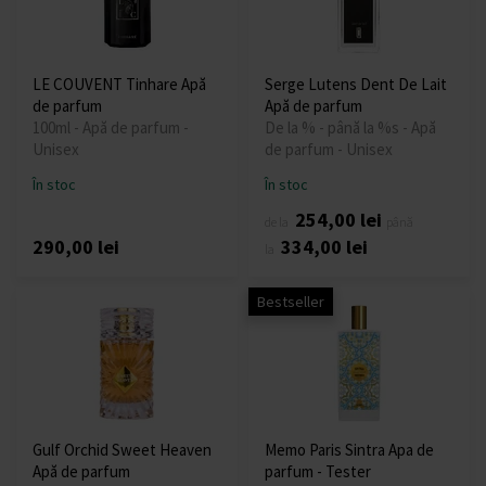
LE COUVENT Tinhare Apă
Serge Lutens Dent De Lait
de parfum
Apă de parfum
100ml - Apă de parfum -
De la % - până la %s - Apă
Unisex
de parfum - Unisex
În stoc
În stoc
254,00 lei
de la
până
290,00 lei
334,00 lei
la
Bestseller
Gulf Orchid Sweet Heaven
Memo Paris Sintra Apa de
Apă de parfum
parfum - Tester