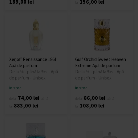
189,00 lei
156,00 lei
la
Xerjoff Renaissance 1861
Gulf Orchid Sweet Heaven
Apă de parfum
Extreme Apă de parfum
De la % - până la %s - Apă
De la % - până la %s - Apă
de parfum - Unisex
de parfum - Unisex
În stoc
În stoc
74,00 lei
86,00 lei
de la
până
de la
până
883,00 lei
108,00 lei
la
la