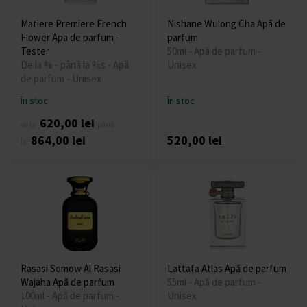
Matiere Premiere French
Nishane Wulong Cha Apă de
Flower Apa de parfum -
parfum
Tester
50ml - Apă de parfum -
De la % - până la %s - Apă
Unisex
de parfum - Unisex
În stoc
În stoc
620,00 lei
de la
până
864,00 lei
520,00 lei
la
Rasasi Somow Al Rasasi
Lattafa Atlas Apă de parfum
Wajaha Apă de parfum
55ml - Apă de parfum -
100ml - Apă de parfum -
Unisex