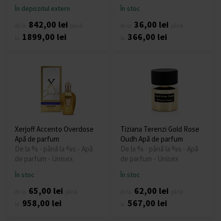
În depozitul extern
În stoc
842,00 lei
36,00 lei
de la
până
de la
până
1899,00 lei
366,00 lei
la
la
Xerjoff Accento Overdose
Tiziana Terenzi Gold Rose
Apă de parfum
Oudh Apă de parfum
De la % - până la %s - Apă
De la % - până la %s - Apă
de parfum - Unisex
de parfum - Unisex
În stoc
În stoc
65,00 lei
62,00 lei
de la
până
de la
până
958,00 lei
567,00 lei
la
la