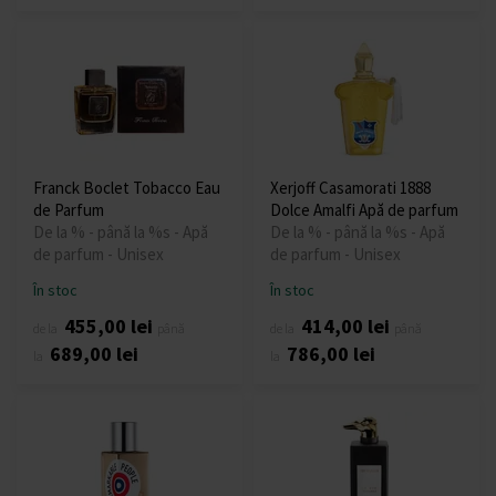
Franck Boclet Tobacco Eau
Xerjoff Casamorati 1888
de Parfum
Dolce Amalfi Apă de parfum
De la % - până la %s - Apă
De la % - până la %s - Apă
de parfum - Unisex
de parfum - Unisex
În stoc
În stoc
455,00 lei
414,00 lei
de la
până
de la
până
689,00 lei
786,00 lei
la
la