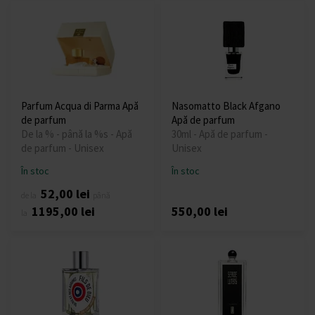
Parfum Acqua di Parma Apă
Nasomatto Black Afgano
de parfum
Apă de parfum
De la % - până la %s - Apă
30ml - Apă de parfum -
de parfum - Unisex
Unisex
În stoc
În stoc
52,00 lei
de la
până
1195,00 lei
550,00 lei
la