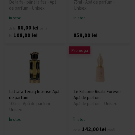
De la % - până la %s - Apă
75ml - Apă de parfum -
de parfum - Unisex
Unisex
În stoc
În stoc
86,00 lei
de la
până
108,00 lei
859,00 lei
la
Promoția
Lattafa Teriaq Intense Apă
Le Falcone Risala Forever
de parfum
Apă de parfum
100ml - Apă de parfum -
Apă de parfum - Unisex
Unisex
În stoc
În stoc
142,00 lei
de la
până