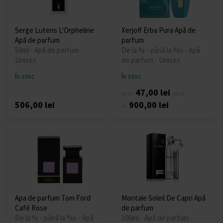
Serge Lutens L'Orpheline
Xerjoff Erba Pura Apă de
Apă de parfum
parfum
50ml - Apă de parfum -
De la % - până la %s - Apă
Unisex
de parfum - Unisex
În stoc
În stoc
47,00 lei
de la
până
506,00 lei
900,00 lei
la
Apa de parfum Tom Ford
Montale Soleil De Capri Apă
Café Rose
de parfum
De la % - până la %s - Apă
100ml - Apă de parfum -