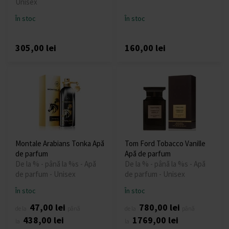
Unisex
În stoc
În stoc
305,00 lei
160,00 lei
Montale Arabians Tonka Apă
Tom Ford Tobacco Vanille
de parfum
Apă de parfum
De la % - până la %s - Apă
De la % - până la %s - Apă
de parfum - Unisex
de parfum - Unisex
În stoc
În stoc
47,00 lei
780,00 lei
de la
până
de la
până
438,00 lei
1769,00 lei
la
la