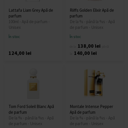
Lattafa Liam Grey Apă de
Riiffs Golden Elixir Apă de
parfum
parfum
100ml - Apă de parfum -
De la % - până la %s - Apă
Unisex
de parfum - Unisex
În stoc
În stoc
138,00 lei
de la
până
124,00 lei
140,00 lei
la
Tom Ford Soleil Blanc Apă
Montale Intense Pepper
de parfum
Apă de parfum
De la % - până la %s - Apă
De la % - până la %s - Apă
de parfum - Unisex
de parfum - Unisex