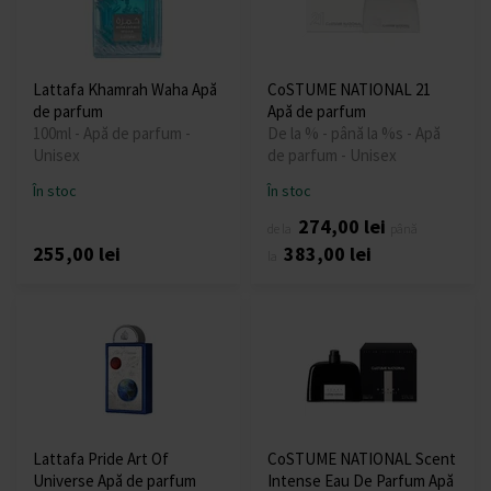
Lattafa Khamrah Waha Apă
CoSTUME NATIONAL 21
de parfum
Apă de parfum
100ml - Apă de parfum -
De la % - până la %s - Apă
Unisex
de parfum - Unisex
În stoc
În stoc
274,00 lei
de la
până
255,00 lei
383,00 lei
la
Lattafa Pride Art Of
CoSTUME NATIONAL Scent
Universe Apă de parfum
Intense Eau De Parfum Apă