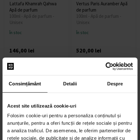
Lattafa Khamrah Qahwa
Vertus Paris Auramber Apă
Apă de parfum
de parfum
100ml - Apă de parfum -
100ml - Apă de parfum -
Unisex
Unisex
În stoc
În stoc
146,00 lei
520,00 lei
Consimțământ
Detalii
Despre
Acest site utilizează cookie-uri
Nishane Hundred Silent
Xerjoff Opera Eau de
Ways Apă de parfum
Parfum Apa de parfum -
Folosim cookie-uri pentru a personaliza conținutul și
De la % - până la %s - Apă
Tester
anunțurile, pentru a oferi funcții de rețele sociale și pentru
de parfum - Unisex
100ml - Apă de parfum -
a analiza traficul. De asemenea, le oferim partenerilor de
Unisex
rețele sociale, de publicitate și de analize informații cu