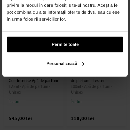
În stoc
În stoc
privire la modul în care folosiți site-ul nostru. Aceștia le
pot combina cu alte informații oferite de dvs. sau culese
584,00 lei
de la
până
în urma folosirii serviciilor lor.
884,00 lei
676,00 lei
la
Permite toate
Personalizează
Guerlain Absolus Allegoria
Lattafa Vintage Radio Apa
Cuir Intense Apă de parfum
de parfum - Tester
125ml - Apă de parfum -
100ml - Apă de parfum -
Unisex
Unisex
În stoc
În stoc
545,00 lei
118,00 lei