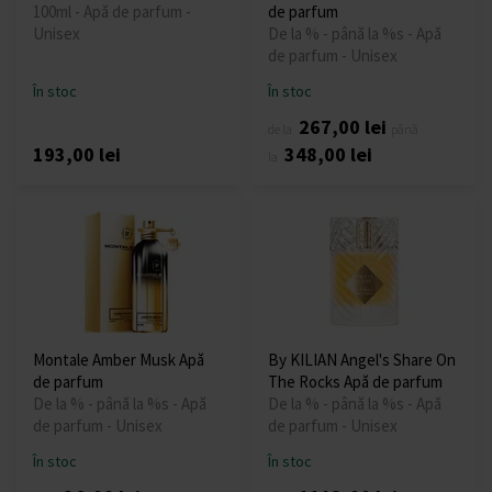
100ml - Apă de parfum -
de parfum
Unisex
De la % - până la %s - Apă
de parfum - Unisex
În stoc
În stoc
267,00 lei
de la
până
193,00 lei
348,00 lei
la
Montale Amber Musk Apă
By KILIAN Angel's Share On
de parfum
The Rocks Apă de parfum
De la % - până la %s - Apă
De la % - până la %s - Apă
de parfum - Unisex
de parfum - Unisex
În stoc
În stoc