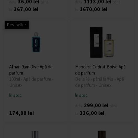
36,00 lei
1113,00 lei
de la
până
de la
până
367,00 lei
1670,00 lei
la
la
Bestseller
Afnan 9am Dive Apă de
Mancera Cedrat Boise Apă
parfum
de parfum
100ml - Apă de parfum -
De la % - până la %s - Apă
Unisex
de parfum - Unisex
În stoc
În stoc
299,00 lei
de la
până
174,00 lei
336,00 lei
la