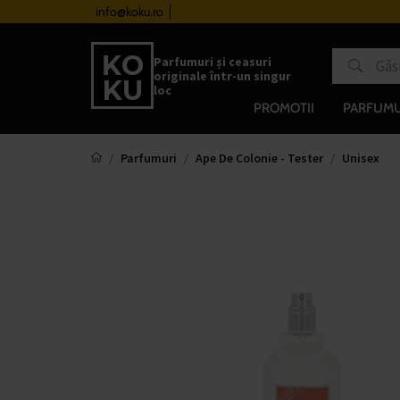
urile de la 510 lei
info@koku.ro
Sistem de loialitate
Parfumuri și ceasuri
originale într-un singur
loc
PROMOTII
PARFUMU
Parfumuri
Ape De Colonie - Tester
Unisex