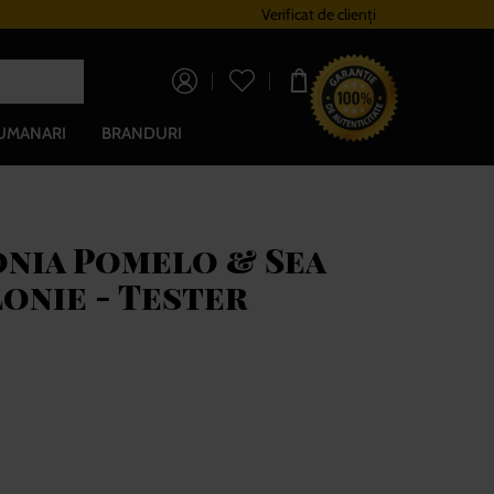
Sistem de loialitate
Verificat de clienți
Livrare gratuită pe
0,00 lei
UMANARI
BRANDURI
onia Pomelo & Sea
lonie - Tester