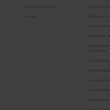
Formular de contact
Termeni și cond
Contact
Politica de Con
Formular de p
METODA DE T
Când voi prim
comandate?
De ce parfumur
Rezistenta la 
Ce este un te
Doar parfumuri
Întrebări frec
De ce să vă înr