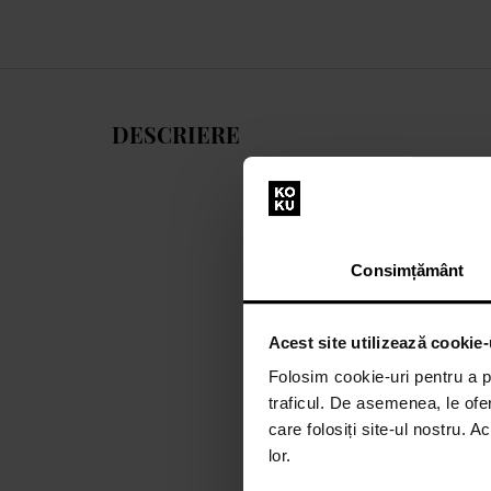
DESCRIERE
Consimțământ
Acest site utilizează cookie-
Folosim cookie-uri pentru a pe
traficul. De asemenea, le ofer
care folosiți site-ul nostru. A
lor.