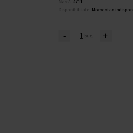
Marcă:
4711
Disponibilitate:
Momentan indisponi
-
+
buc.