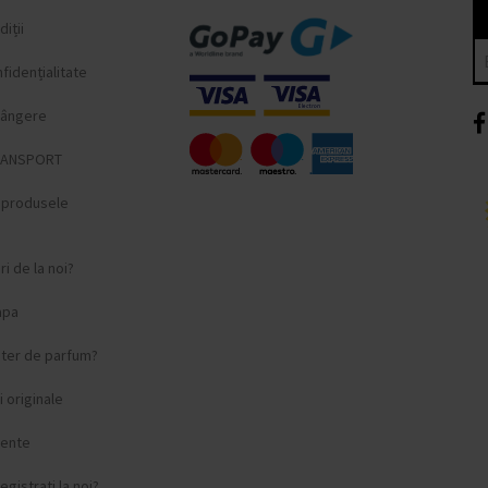
iții
fidențialitate
lângere
RANSPORT
i produsele
i de la noi?
apa
ster de parfum?
 originale
vente
egistrați la noi?