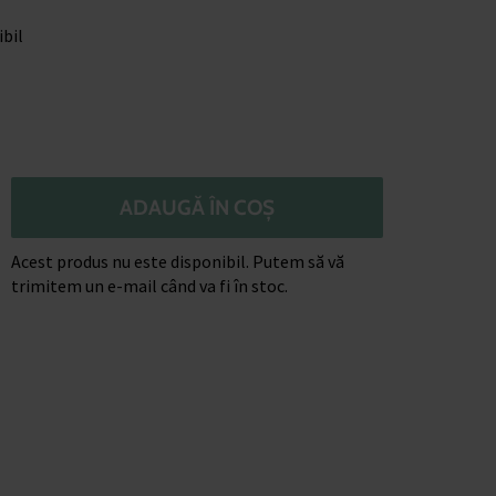
bil
ADAUGĂ ÎN COȘ
Acest produs nu este disponibil. Putem să vă
trimitem un e-mail când va fi în stoc.