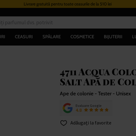
Livrare gratuită pentru toate ceasurile de la 510 lei
RI
CEASURI
SPĂLARE
COSMETICE
BIJUTERII
L
4711 Acqua Col
Salt Apă de Co
Ape de colonie - Tester - Unisex
Evaluare Google
4.8
Adăugați la favorite